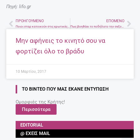
Πηγή: lifo.gr
ΠΡΟΗΓΟΎΜΕΝΟ
ΕΠΌΜΕΝΟ
Prev
Nex
Ποιοι σταρ κατοικούν στις ερωτικές φαντασιώσεις
Πως βοηθάει το ποδήλατο την σεξουαλική μας ζωή
Μην αφήνεις το κινητό σου να
φορτίζει όλο το βράδυ
10 Μαρτίου, 2017
ΤΟ ΒΊΝΤΕΟ ΠΟΥ ΜΑΣ ΈΚΑΝΕ ΕΝΤΎΠΩΣΗ
Ομορφιές της Κρήτης!
Περισσότερα
EDITORIAL
@ ΈΧΕΙΣ MAIL