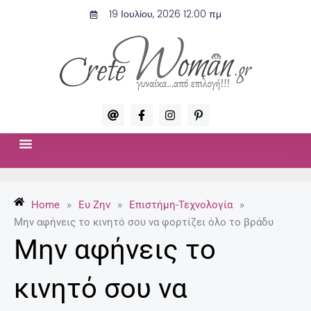
Μετάβαση
19 Ιουλίου, 2026 12:00 πμ
στο
περιεχόμενο
A
F
I
P
t
a
n
i
c
s
n
e
t
t
b
a
e
o
g
r
ΣΧΈΣΕΙΣ & ΣΕΞ
ΜΌΔΑ-ΟΜΟΡΦΙΆ
o
r
e
k
a
s
-
m
t
Home
»
Ευ Ζην
»
Επιστήμη-Τεχνολογία
»
f
-
p
Μην αφήνεις το κινητό σου να φορτίζει όλο το βράδυ
Μην αφήνεις το
κινητό σου να