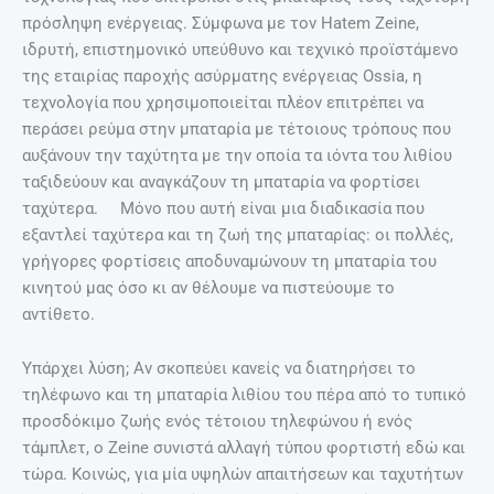
πρόσληψη ενέργειας. Σύμφωνα με τον Hatem Zeine,
ιδρυτή, επιστημονικό υπεύθυνο και τεχνικό προϊστάμενο
της εταιρίας παροχής ασύρματης ενέργειας Ossia, η
τεχνολογία που χρησιμοποιείται πλέον επιτρέπει να
περάσει ρεύμα στην μπαταρία με τέτοιους τρόπους που
αυξάνουν την ταχύτητα με την οποία τα ιόντα του λιθίου
ταξιδεύουν και αναγκάζουν τη μπαταρία να φορτίσει
ταχύτερα. Μόνο που αυτή είναι μια διαδικασία που
εξαντλεί ταχύτερα και τη ζωή της μπαταρίας: οι πολλές,
γρήγορες φορτίσεις αποδυναμώνουν τη μπαταρία του
κινητού μας όσο κι αν θέλουμε να πιστεύουμε το
αντίθετο.
Υπάρχει λύση; Αν σκοπεύει κανείς να διατηρήσει το
τηλέφωνο και τη μπαταρία λιθίου του πέρα από το τυπικό
προσδόκιμο ζωής ενός τέτοιου τηλεφώνου ή ενός
τάμπλετ, ο Zeine συνιστά αλλαγή τύπου φορτιστή εδώ και
τώρα. Κοινώς, για μία υψηλών απαιτήσεων και ταχυτήτων