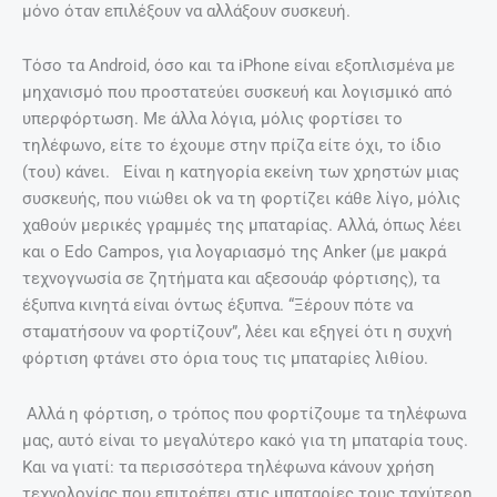
μόνο όταν επιλέξουν να αλλάξουν συσκευή.
Τόσο τα Android, όσο και τα iPhone είναι εξοπλισμένα με
μηχανισμό που προστατεύει συσκευή και λογισμικό από
υπερφόρτωση. Με άλλα λόγια, μόλις φορτίσει το
τηλέφωνο, είτε το έχουμε στην πρίζα είτε όχι, το ίδιο
(του) κάνει. Είναι η κατηγορία εκείνη των χρηστών μιας
συσκευής, που νιώθει ok να τη φορτίζει κάθε λίγο, μόλις
χαθούν μερικές γραμμές της μπαταρίας. Αλλά, όπως λέει
και ο Edo Campos, για λογαριασμό της Anker (με μακρά
τεχνογνωσία σε ζητήματα και αξεσουάρ φόρτισης), τα
έξυπνα κινητά είναι όντως έξυπνα. “Ξέρουν πότε να
σταματήσουν να φορτίζουν”, λέει και εξηγεί ότι η συχνή
φόρτιση φτάνει στο όρια τους τις μπαταρίες λιθίου.
Αλλά η φόρτιση, ο τρόπος που φορτίζουμε τα τηλέφωνα
μας, αυτό είναι το μεγαλύτερο κακό για τη μπαταρία τους.
Και να γιατί: τα περισσότερα τηλέφωνα κάνουν χρήση
τεχνολογίας που επιτρέπει στις μπαταρίες τους ταχύτερη