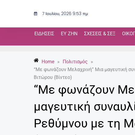
Μετάβαση
στο
7 Ιουλίου, 2026 9:53 πμ
περιεχόμενο
ΕΙΔΉΣΕΙΣ
ΕΥ ΖΗΝ
ΣΧΈΣΕΙΣ & ΣΕΞ
ΟΙΚΟ
Home
»
Πολιτισμός
»
“Με φωνάζουν Μελαχρινή” Μια μαγευτική συν
Βιτώρου (Βίντεο)
“Με φωνάζουν Με
μαγευτική συναυλ
Ρεθύμνου με τη Μ