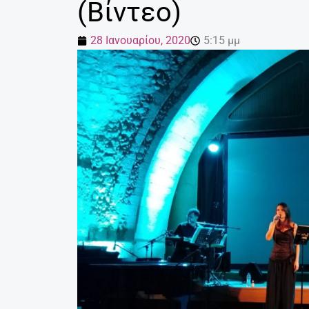
(Βίντεο)
28 Ιανουαρίου, 2020
5:15 μμ