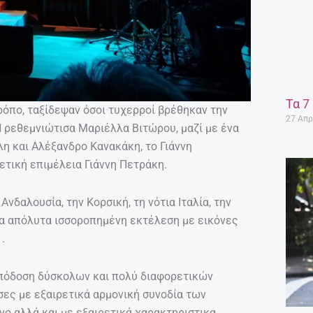
Τα 7
ρόπο, ταξίδεψαν όσοι τυχερροί βρέθηκαν την
27 Απρ
Η ρεθεμνιώτισα Μαριέλλα Βιτώρου, μαζί με ένα
η και Αλέξανδρο Κανακάκη, το Γιάννη
ετική επιμέλεια Γιάννη Πετράκη.
νδαλουσία, την Κορσική, τη νότια Ιταλία, την
μια απόλυτα ισσοροπημένη εκτέλεση με εικόνες
.
απόδοση δύσκολων και πολύ διαφορετικών
ες με εξαιρετικά αρμονική συνοδία των
ο αλλά και με εξαιρετικά χαρακτηριστικα