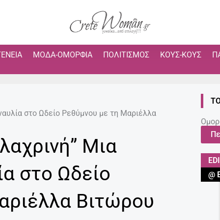
ΓΈΝΕΙΑ
ΜΌΔΑ-ΟΜΟΡΦΙΆ
ΠΟΛΙΤΙΣΜΌΣ
ΚΟΥΣ-ΚΟΥΣ
Π
ΤΟ
αυλία στο Ωδείο Ρεθύμνου με τη Μαριέλλα
Ομορ
Πε
λαχρινή” Μια
ED
ία στο Ωδείο
@ 
αριέλλα Βιτώρου