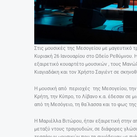
Στις μουσικές της Μεσογείου με μαγευτικό τ
Κυριακή 26 Ιανουαρίου στο Ωδείο Ρεθύμνου. 
εξαιρετικό κουαρτέτο μουσικών , τους Μανώλ
Κιαγιαδάκη και τον Χρήστο Σαγιέντ σε σκηνοθ
Η μουσική από περιοχές της Μεσογείου, την Α
Κρήτη, την Κύπρο, το Λίβανο κ.α. έδεσαν σε 
από τη Μεσόγειο, τη θα΄λασσα και το φως της 
Η Μαριέλλα Βιτώρου, ήταν εξαιρετική στην 
μεταξύ ντους τραγουδιών, σε διάφορες γλώσσ
τεσσάρων μουσικών που τη συνόδευαν με πιάν