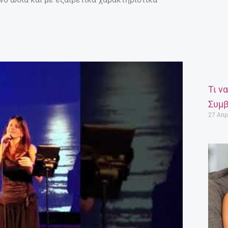
Τι ν
Συμβ
27 Απρ