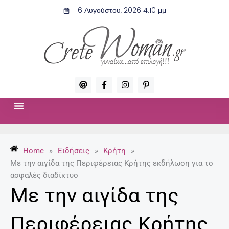
Μετάβαση
6 Αυγούστου, 2026 4:10 μμ
στο
περιεχόμενο
A
F
I
P
t
a
n
i
c
s
n
e
t
t
b
a
e
o
g
r
ΣΧΈΣΕΙΣ & ΣΕΞ
ΜΌΔΑ-ΟΜΟΡΦΙΆ
o
r
e
k
a
s
-
m
t
Home
»
Ειδήσεις
»
Κρήτη
»
f
-
p
Με την αιγίδα της Περιφέρειας Κρήτης εκδήλωση για το
ασφαλές διαδίκτυο
Με την αιγίδα της
Περιφέρειας Κρήτης