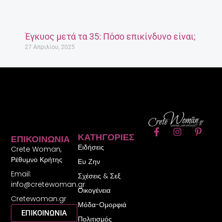
Έγκυος μετά τα 35: Πόσο επικίνδυνο είναι;
27 Απριλίου, 2025
F
I
P
ΚΑΤΗΓΟΡΊΕΣ
ΕΠΙΚΟΙΝΩΝΊΑ
a
n
i
Ειδήσεις
c
s
n
Crete Woman,
e
t
t
Ρέθυμνο Κρήτης
Ευ Ζην
b
a
e
Email:
o
g
r
Σχέσεις & Σεξ
o
r
e
info@cretewoman.gr
Οικογένεια
k
a
s
Cretewoman.gr
-
m
t
Μόδα-Ομορφιά
f
-
ΕΠΙΚΟΙΝΩΝΙΑ
Πολιτισμός
p