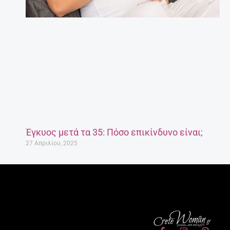
Έγκυος μετά τα 35: Πόσο επικίνδυνο είναι;
27 Απριλίου, 2025