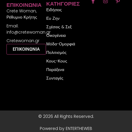
F
I
P
ΚΑΤΗΓΟΡΊΕΣ
ΕΠΙΚΟΙΝΩΝΊΑ
a
n
i
Ειδήσεις
c
s
n
Crete Woman,
e
t
t
Ρέθυμνο Κρήτης
Ευ Ζην
b
a
e
Email:
o
g
r
Σχέσεις & Σεξ
o
r
e
info@cretewoman.gr
Οικογένεια
k
a
s
Cretewoman.gr
-
m
t
Μόδα-Ομορφιά
f
-
ΕΠΙΚΟΙΝΩΝΙΑ
Πολιτισμός
p
Κους-Κους
Παράξενα
Συνταγές
© 2026 All Rights Reserved.
Powered by ENTERTHEWEB