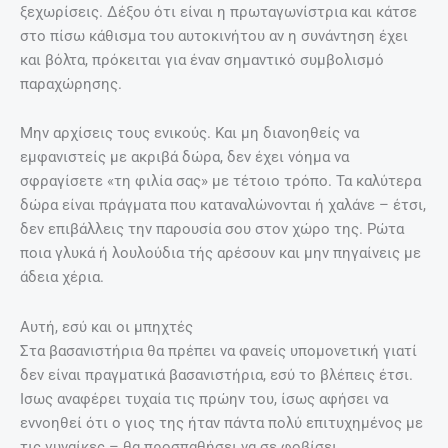
ξεχωρίσεις. Δέξου ότι είναι η πρωταγωνίστρια και κάτσε
στο πίσω κάθισμα του αυτοκινήτου αν η συνάντηση έχει
και βόλτα, πρόκειται για έναν σημαντικό συμβολισμό
παραχώρησης.
Μην αρχίσεις τους ενικούς. Και μη διανοηθείς να
εμφανιστείς με ακριβά δώρα, δεν έχει νόημα να
σφραγίσετε «τη φιλία σας» με τέτοιο τρόπο. Τα καλύτερα
δώρα είναι πράγματα που καταναλώνονται ή χαλάνε – έτσι,
δεν επιβάλλεις την παρουσία σου στον χώρο της. Ρώτα
ποια γλυκά ή λουλούδια τής αρέσουν και μην πηγαίνεις με
άδεια χέρια.
Αυτή, εσύ και οι μπηχτές
Στα βασανιστήρια θα πρέπει να φανείς υπομονετική γιατί
δεν είναι πραγματικά βασανιστήρια, εσύ το βλέπεις έτσι.
Ισως αναφέρει τυχαία τις πρώην του, ίσως αφήσει να
εννοηθεί ότι ο γιος της ήταν πάντα πολύ επιτυχημένος με
τις γυναίκες – θα προσπαθήσει να σε φοβίσει