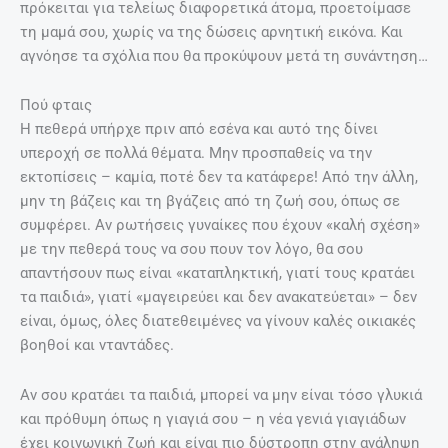
πρόκειται για τελείως διαφορετικά άτομα, προετοίμασε
τη μαμά σου, χωρίς να της δώσεις αρνητική εικόνα. Και
αγνόησε τα σχόλια που θα προκύψουν μετά τη συνάντηση…
Πού φταις
Η πεθερά υπήρχε πριν από εσένα και αυτό της δίνει
υπεροχή σε πολλά θέματα. Μην προσπαθείς να την
εκτοπίσεις – καμία, ποτέ δεν τα κατάφερε! Από την άλλη,
μην τη βάζεις και τη βγάζεις από τη ζωή σου, όπως σε
συμφέρει. Αν ρωτήσεις γυναίκες που έχουν «καλή σχέση»
με την πεθερά τους να σου πουν τον λόγο, θα σου
απαντήσουν πως είναι «καταπληκτική, γιατί τους κρατάει
τα παιδιά», γιατί «μαγειρεύει και δεν ανακατεύεται» – δεν
είναι, όμως, όλες διατεθειμένες να γίνουν καλές οικιακές
βοηθοί και νταντάδες.
Αν σου κρατάει τα παιδιά, μπορεί να μην είναι τόσο γλυκιά
και πρόθυμη όπως η γιαγιά σου – η νέα γενιά γιαγιάδων
έχει κοινωνική ζωή και είναι πιο δύστροπη στην ανάληψη