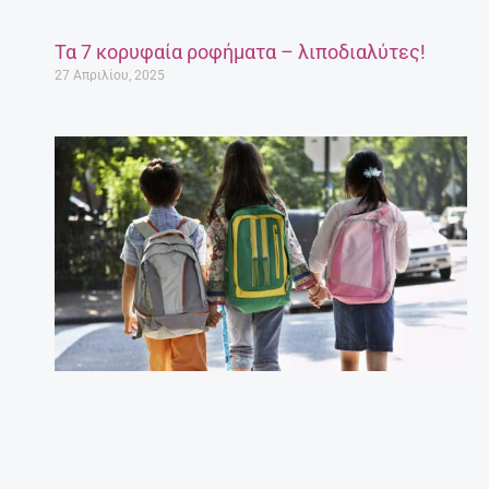
Τα 7 κορυφαία ροφήματα – λιποδιαλύτες!
27 Απριλίου, 2025