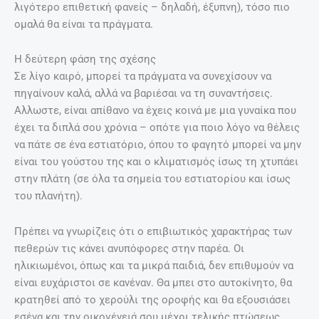
λιγότερο επιθετική φανείς – δηλαδή, έξυπνη), τόσο πιο
ομαλά θα είναι τα πράγματα.
Η δεύτερη φάση της σχέσης
Σε λίγο καιρό, μπορεί τα πράγματα να συνεχίσουν να
πηγαίνουν καλά, αλλά να βαριέσαι να τη συναντήσεις.
Αλλωστε, είναι απίθανο να έχεις κοινά με μια γυναίκα που
έχει τα διπλά σου χρόνια – οπότε για ποιο λόγο να θέλεις
να πάτε σε ένα εστιατόριο, όπου το φαγητό μπορεί να μην
είναι του γούστου της και ο κλιματισμός ίσως τη χτυπάει
στην πλάτη (σε όλα τα σημεία του εστιατορίου και ίσως
του πλανήτη).
Πρέπει να γνωρίζεις ότι ο επιβιωτικός χαρακτήρας των
πεθερών τις κάνει ανυπόφορες στην παρέα. Οι
ηλικιωμένοι, όπως και τα μικρά παιδιά, δεν επιθυμούν να
είναι ευχάριστοι σε κανέναν. Θα μπει στο αυτοκίνητο, θα
κρατηθεί από το χερούλι της οροφής και θα εξουσιάσει
εσένα και την οικογένειά σου μέχρι τελικής πτώσεως.