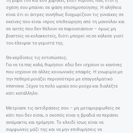
τη μαμά του και εσύ χάρηκες γιατί νόμισες πως έτσι η
σχέση σου μπαίνει σε φάση επισημοποίησης. Η αλήθεια
είναι ότι οι άντρες συνήθως διαχωρίζουν τις γυναίκες σε
εκείνες που είναι «προς επιθεώρηση από τη μανούλα» και
σε αυτές που δεν θέλουν να παρουσιάσουν – όμως μη
βιαστείς να κολακευτείς, διότι μπορεί να σε κάλεσε γιατί
του έλειψαν τα γεμιστά της.
Θα κερδίσεις τις εντυπώσεις;
Για να τα πας καλά, θυμήσου: εδώ δεν ισχύουν οι κανόνες
που ισχύουν σε άλλες κοινωνικές επαφές. Η γνωριμία με
την πεθερά μοιάζει περισσότερο με επαγγελματικό
interview. Ξέχνα τα πολύ ωραία σου ρούχα και διαλέξτε
κάτι κατάλληλο.
Μετρίασε τις αντιδράσεις σου – μη μεταμορφωθείς σε
κάτι που δεν είσαι, ο σκοπός είναι η βραδιά να περάσει
αναίμακτα, και ηρέμησε. Το κλειδί ίσως είναι να
συμφωνείς μαζί της και να μην επιθυμήσεις να