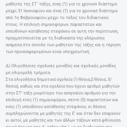
μαθητές της ΣΤ΄ τάξης, ένας (1) για το χρονικό διάστημα
μέχρι 31 Ιανουαρίου και ένας (1) για το χρονικό διάστημα
από 1η Φεβρουαρίου μέχρι το τέλος του διδακτικού
έτους. Η επιλογή σημαιοφόρων, παραστατών και
υπευθύνων κατάθεσης στεφάνου σε αυτή την περίπτωση,
πραγματοποιείται με τη διαδικασία της κλήρωσης
ανάμεσα στο σύνολο των μαθητών της τάξης και η τήρηση
των προαναφερομένων είναι υποχρεωτική.
Δ) Ολιγοθέσιες σχολικές μονάδες και σχολικές μονάδες
με ολιγομελή τμήματα
Στα ολιγοθέσια δημοτικά σχολεία (1/θέσια,2/θέσια, 3/
θέσια), καθώς και στα σχολεία που έχουν αριθμό μαθητών
στην ΣΤ’ τάξη μικρότερο του αναγκαίου αριθμού για την
επιλογή ενός (1) σημαιοφόρου, πέντε (5) παραστατών και
ενός (1) υπευθύνου κατάθεσης στεφάνου, οι θέσεις
συμπληρώνονται με μαθητές της Ε’ και όταν δεν επαρκούν
κι αυτοί, με μαθητές και των άλλων τάξεων κατά φθίνουσα
σειρά (πρώτα της Δ΄ τάξης κλπ.), με τη διαδικασία της