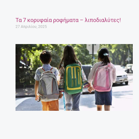
Τα 7 κορυφαία ροφήματα – λιποδιαλύτες!
27 Απριλίου, 2025