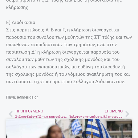
κλήρωσης.
Ε) Διαδικασία
Στις περιπτώσεις Α, Β και Γ, η κλήρωση διενεργείται
παρουσία του συνόλου των μαθητών της ΣΤ΄ τάξης και των
υπεύθυνων εκπαιδευτικών των τμημάτων, ενώ στην
περίπτωση Δ΄ η κλήρωση διενεργείται παρουσία του
συνόλου των μαθητών της σχολικής μονάδας και του
συλλόγου των εκπαιδευτικών, με ευθύνη του διευθυντή
της σχολικής μονάδας ή του νόμιμου αναπληρωτή του και
συντάσσεται σχετικό πρακτικό Συλλόγου Διδασκόντων.
Πηγή: iefimerida.gr
ΠΡΟΗΓΟΎΜΕΝΟ
ΕΠΌΜΕΝΟ
Prev
Nex
Στέλιος Καζαντζίδης, ο τραγουδιστής που “ακούμπησε” πάνω του όλη η Ελλάδα
Έκλεψαν αποτυπώματα 5,7 εκατομμυρίων ετών – Απίστευτο περιστατικό στην Κρήτη