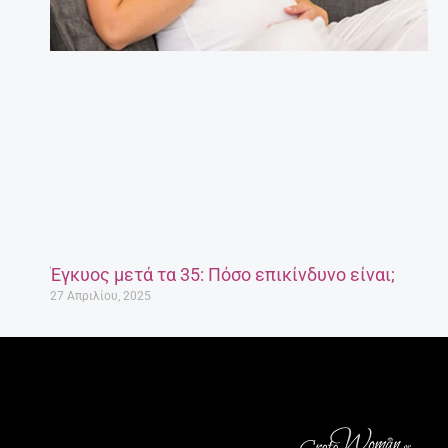
Έγκυος μετά τα 35: Πόσο επικίνδυνο είναι;
27 Απριλίου, 2025