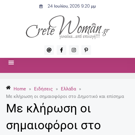
Μετάβαση
24 Ιουλίου, 2026 9:20 μμ
στο
περιεχόμενο
A
F
I
P
t
a
n
i
c
s
n
e
t
t
b
a
e
o
g
r
ΣΧΈΣΕΙΣ & ΣΕΞ
ΜΌΔΑ-ΟΜΟΡΦΙΆ
o
r
e
k
a
s
-
m
t
Home
»
Ειδήσεις
»
Ελλάδα
»
f
-
p
Με κλήρωση οι σημαιοφόροι στο Δημοτικό και επίσημα
Με κλήρωση οι
σημαιοφόροι στο