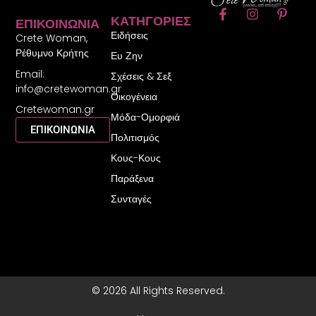
F
I
P
ΚΑΤΗΓΟΡΊΕΣ
ΕΠΙΚΟΙΝΩΝΊΑ
a
n
i
Ειδήσεις
c
s
n
Crete Woman,
e
t
t
Ρέθυμνο Κρήτης
Ευ Ζην
b
a
e
Email:
o
g
r
Σχέσεις & Σεξ
o
r
e
info@cretewoman.gr
Οικογένεια
k
a
s
Cretewoman.gr
-
m
t
Μόδα-Ομορφιά
f
-
ΕΠΙΚΟΙΝΩΝΙΑ
Πολιτισμός
p
Κους-Κους
Παράξενα
Συνταγές
© 2026 All Rights Reserved.