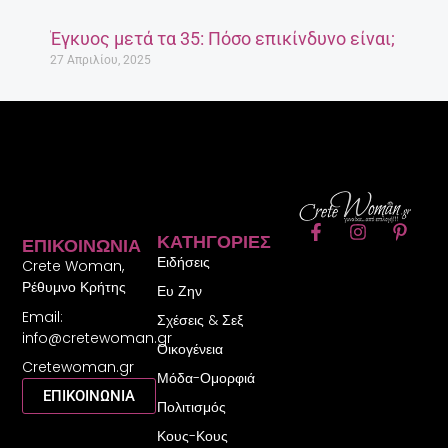
F
I
P
ΚΑΤΗΓΟΡΊΕΣ
ΕΠΙΚΟΙΝΩΝΊΑ
a
n
i
Ειδήσεις
c
s
n
Crete Woman,
e
t
t
Ρέθυμνο Κρήτης
Ευ Ζην
b
a
e
Email:
o
g
r
Σχέσεις & Σεξ
o
r
e
info@cretewoman.gr
Οικογένεια
k
a
s
Cretewoman.gr
-
m
t
Μόδα-Ομορφιά
f
-
ΕΠΙΚΟΙΝΩΝΙΑ
Πολιτισμός
p
Κους-Κους