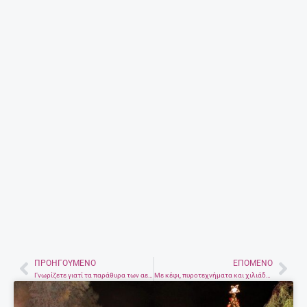
Έγκυος μετά τα 35: Πόσο επικίνδυνο είναι;
27 Απριλίου, 2025