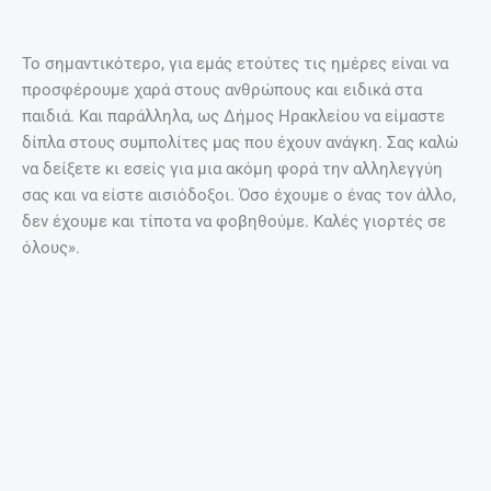
ΠΡΟΗΓΟΎΜΕΝΟ
ΕΠΌΜΕΝΟ
Prev
Nex
Γνωρίζετε γιατί τα παράθυρα των αεροπλάνων έχουν οβάλ σχήμα;
Με κέφι, πυροτεχνήματα και χιλιάδες ανθρώπους η φωταγώγηση του Χριστουγεννιάτικου δέντρου (φωτογραφίες)