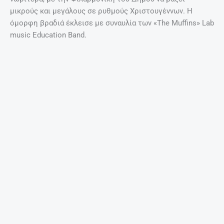
Τα 7 κορυφαία ροφήματα – λιποδιαλύτες!
27 Απριλίου, 2025