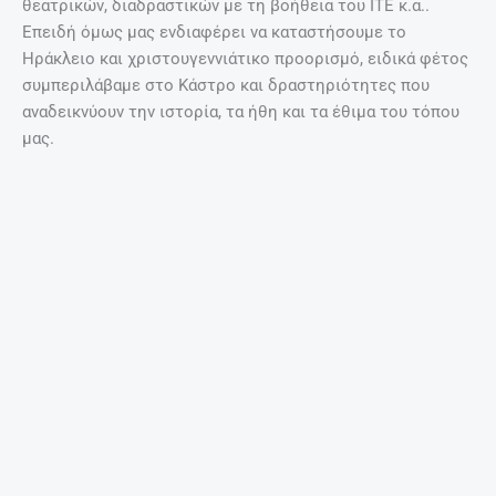
Το σημαντικότερο, για εμάς ετούτες τις ημέρες είναι να
προσφέρουμε χαρά στους ανθρώπους και ειδικά στα
παιδιά. Και παράλληλα, ως Δήμος Ηρακλείου να είμαστε
δίπλα στους συμπολίτες μας που έχουν ανάγκη. Σας καλώ
να δείξετε κι εσείς για μια ακόμη φορά την αλληλεγγύη
σας και να είστε αισιόδοξοι. Όσο έχουμε ο ένας τον άλλο,
δεν έχουμε και τίποτα να φοβηθούμε. Καλές γιορτές σε
όλους».