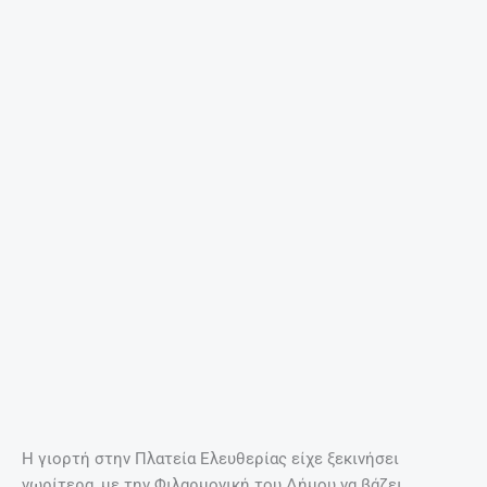
ΤΟ ΒΊΝΤΕΟ ΠΟΥ ΜΑΣ ΈΚΑΝΕ ΕΝΤΎΠΩΣΗ
Ομορφιές της Κρήτης!
Περισσότερα
EDITORIAL
@ ΈΧΕΙΣ MAIL
ΣΧΕΤΙΚΆ ΆΡΘΡΑ