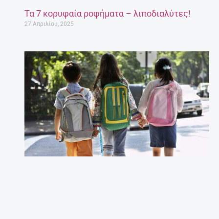
Τα 7 κορυφαία ροφήματα – λιποδιαλύτες!
27 Απριλίου, 2025