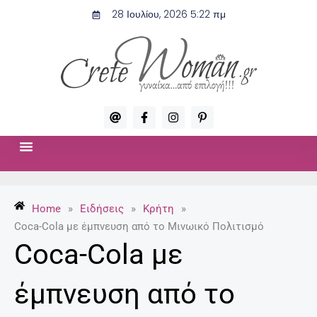
Μετάβαση
28 Ιουλίου, 2026 5:22 πμ
στο
περιεχόμενο
A
F
I
P
t
a
n
i
c
s
n
e
t
t
b
a
e
o
g
r
ΣΧΈΣΕΙΣ & ΣΕΞ
ΜΌΔΑ-ΟΜΟΡΦΙΆ
o
r
e
k
a
s
-
m
t
Home
»
Ειδήσεις
»
Κρήτη
»
f
-
p
Coca-Cola με έμπνευση από το Μινωικό Πολιτισμό
Coca-Cola με
έμπνευση από το