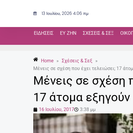
Μετάβαση
στο
13 Ιουλίου, 2026 4:06 πμ
περιεχόμενο
ΕΙΔΉΣΕΙΣ
ΕΥ ΖΗΝ
ΣΧΈΣΕΙΣ & ΣΕΞ
ΟΙΚΟ
Home
»
Σχέσεις & Σεξ
»
Μένεις σε σχέση που έχει τελειώσει; 17 άτομ
Μένεις σε σχέση π
17 άτομα εξηγούν 
16 Ιουλίου, 2017
3:38 μμ