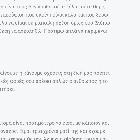
ο είναι πως δεν νιώθω ούτε ζήλια, ούτε θυμό,
ανακούφιση που εκείνη είναι καλά και που ξέρω
ήθελα να είμαι σε μία καλή σχέση όμως όσο βλέπω
άθεση να ασχοληθώ. Προτιμώ απλά να περιμένω
βγαίνουμε ή κάνουμε σχέσεις στη ζωή μας πρέπει
ρικές φορές σου αρέσει απλώς ο άνθρωπος ή το
ατήσει.
άτομα είναι προτιμότερο να είσαι με κάποιον και
όναχος. Είμαι τρία χρόνια μαζί της και έχουμε
την αφήσω, θα μου λείψει η αίσθηση του να μην