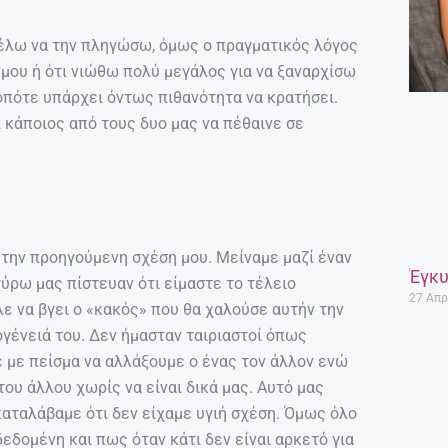
θέλω να την πληγώσω, όμως ο πραγματικός λόγος
ς μου ή ότι νιώθω πολύ μεγάλος για να ξαναρχίσω
 οπότε υπάρχει όντως πιθανότητα να κρατήσει.
 κάποιος από τους δυο μας να πέθαινε σε
α την προηγούμενη σχέση μου. Μείναμε μαζί έναν
Έγκυ
 γύρω μας πίστευαν ότι είμαστε το τέλειο
27 Απρ
λε να βγει ο «κακός» που θα χαλούσε αυτήν την
ογένειά του. Δεν ήμασταν ταιριαστοί όπως
 με πείσμα να αλλάξουμε ο ένας τον άλλον ενώ
ου άλλου χωρίς να είναι δικά μας. Αυτό μας
αταλάβαμε ότι δεν είχαμε υγιή σχέση. Όμως όλο
δεδομένη και πως όταν κάτι δεν είναι αρκετό για