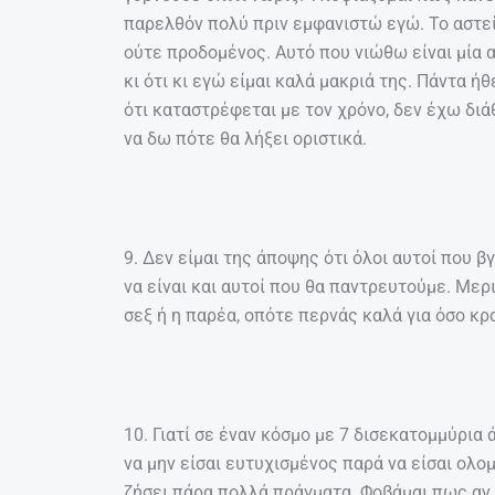
παρελθόν πολύ πριν εμφανιστώ εγώ. Το αστεί
ούτε προδομένος. Αυτό που νιώθω είναι μία 
κι ότι κι εγώ είμαι καλά μακριά της. Πάντα 
ότι καταστρέφεται με τον χρόνο, δεν έχω δι
να δω πότε θα λήξει οριστικά.
9. Δεν είμαι της άποψης ότι όλοι αυτοί που 
να είναι και αυτοί που θα παντρευτούμε. Με
σεξ ή η παρέα, οπότε περνάς καλά για όσο κρ
10. Γιατί σε έναν κόσμο με 7 δισεκατομμύρια 
να μην είσαι ευτυχισμένος παρά να είσαι ολομ
ζήσει πάρα πολλά πράγματα. Φοβάμαι πως αν 