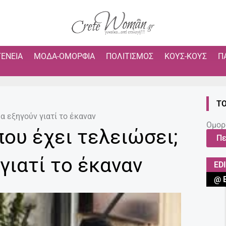
ΓΈΝΕΙΑ
ΜΌΔΑ-ΟΜΟΡΦΙΆ
ΠΟΛΙΤΙΣΜΌΣ
ΚΟΥΣ-ΚΟΥΣ
Π
ΤΟ
α εξηγούν γιατί το έκαναν
Ομορ
ου έχει τελειώσει;
Πε
γιατί το έκαναν
ED
@ 