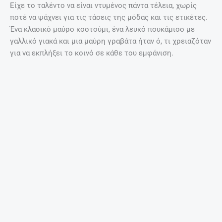
Είχε το ταλέντο να είναι ντυμένος πάντα τέλεια, χωρίς
ποτέ να ψάχνει για τις τάσεις της μόδας και τις ετικέτες.
Ένα κλασικό μαύρο κοστούμι, ένα λευκό πουκάμισο με
γαλλικό γιακά και μια μαύρη γραβάτα ήταν ό, τι χρειαζόταν
για να εκπλήξει το κοινό σε κάθε του εμφάνιση.
Στη διάρκεια της συνεργασίας του με τον Φεντερίκο
Φελίνι, τα ρούχα του έγιναν θέμα συζήτησης ενώ τα
τετραγωνισμένα γυαλιά του, ήταν το πιο χαρακτηριστικό
αξεσουάρ του. Το να μιμηθεί κάποιος το ύφος του μπορεί
να φαίνεται εύκολο, ωστόσο απαιτεί πολύ χρόνο και
προσπάθεια αφού τα να εφαρμόζουν τόσο τέλεια τα ρούχα
στο σώμα δεν είναι εύκολη υπόθεση. Ο Μαρτσέλο
Μαστρογιάνι ήταν η πεμπτουσία της ιταλικής μόδας.
Ντυμένος στην εντέλεια, χωρίς ποτέ να πέφτει σε
υπερβολές.