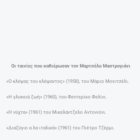
προτιμώ να συναναστρέφομαι με κόσμο που γνωρίζω.
Είναι πιο βολικό, με αυτούς ξέρω ήδη πώς να
συμπεριφερθώ. Δεν επιθυμώ να γνωρίσω κανέναν: είναι
κουραστικό, πάντα προκύπτει κάποιο πρόβλημα. Καλύτερα
να αφήνω την ευκαιρία να χάνεται. Είμαι ένας πρώην
εργάτης. Αυτό έπρεπε να κάνω, εκεί έπρεπε να μείνω: στη
γειτονιά με τους χτίστες. Τότε τουλάχιστον κανένας δεν
θα μου είχε ζητήσει να γίνω λαμπερός, μοντέρνος, να
αποκτήσω προσωπικότητα… “
Πηγή: www.lifo.gr
ΠΡΟΗΓΟΎΜΕΝΟ
ΕΠΌΜΕΝΟ
Prev
Nex
Zώντας στους ρυθμούς των Χριστουγέννων – Μαγικές εικόνες από όλο τον κόσμο
Μαγικές στιγμές στην Παιχνιδοχώρα στο Ρέθυμνο – Αη Βασίλης, ξωτικά, μαστορούληδες και συναυλίες σήμερα