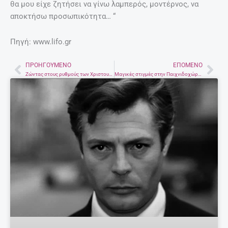
Τα 7 κορυφαία ροφήματα – λιποδιαλύτες!
27 Απριλίου, 2025