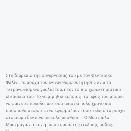
Ο Marcello Mastroianni Vincenzo Domenico, όπως ήταν
ολόκληρο το όνομά του, γεννήθηκε στη Φοντάνα Λίρι το
1924 από μια οικογένεια ταπεινής καταγωγής. Σπούδασε
στο Τορίνο και αργότερα στη Ρώμη, την πόλη που του
έδωσε την ευκαιρία να αναπτύξει το ταλέντο και να
ξεκινήσει την καριέρα του. Στο Πανεπιστήμιο Θεάτρου
είχε την ευκαιρία να συναντηθεί με τη Giulietta Masina, η
οποία αργότερα θα τον συστήσει στον σύζυγό της,
Φεντερίκο Φελίνι. Το 1948 προσλήφθηκε από τη θεατρική
εταιρεία του Λουκίνο Βισκόντι, κάτι που θεωρείται ακόμη
και σήμερα ίσως το πιο σπουδαίο πράγμα για την καριέρα
του. Η ομορφιά του, αν και ήταν αρκετά μακριά από τα
στάνταρντ της εποχής, όσο και ο σαγηνευτικός τόνος της
φωνής του, μάγεψαν τόσο πολύ το κοινό, που σύντομα τον
καθιέρωσε ως το ανδρικό πρότυπο της ιταλικής
ομορφιάς. Το 1995 θα διαγνωστεί με καρκίνο και θα
πεθάνει στο Παρίσι στις 19 Δεκεμβρίου του 1996.