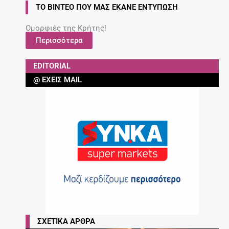
Έγκυος μετά τα 35: Πόσο επικίνδυνο είναι;
27 Απριλίου, 2025