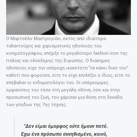
Ο Μαρτσέλο Mαστρογιάνι, εκτός από ιδιαίτερα
ταλαντούχος και χαρισματικός ηθοποιός του
κινηματογράφου, υπήρξε το μεγαλύτερο fashion icon της
Ιταλίας και ολόκληρης της Ευρώπης. Ο διάσημος
ηθοποιός είχε την υπέροχη ικανότητα “να κάνει δικό του”
καθετί που φορούσε, είτε το είχε επιλέξει ο ίδιος, είτε το
επέβαλαν οι ενδυματολόγοι του. Οι υπέρκομψες
εμφανίσεις του τόσο στη μεγάλη οθόνη, όσο και στην
προσωπική του ζωή, του χάρισαν μια θέση στη δεκάδα
των γόηδων της 7ης τέχνης.
“Δεν είμαι όμορφος ούτε ήμουν ποτέ.
Εχω ένα πρόσωπο συνηθισμένο, κοινό,