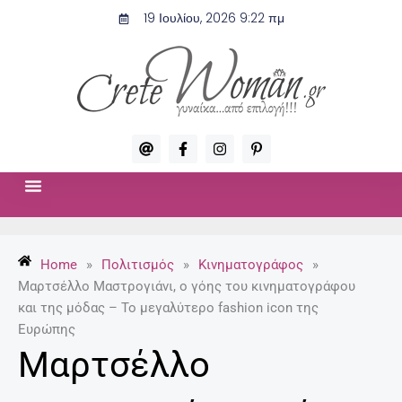
Μετάβαση
19 Ιουλίου, 2026 9:22 πμ
στο
περιεχόμενο
A
F
I
P
t
a
n
i
c
s
n
e
t
t
b
a
e
o
g
r
ΣΧΈΣΕΙΣ & ΣΕΞ
ΜΌΔΑ-ΟΜΟΡΦΙΆ
o
r
e
k
a
s
-
m
t
Home
»
Πολιτισμός
»
Κινηματογράφος
»
f
-
p
Μαρτσέλλο Μαστρογιάνι, ο γόης του κινηματογράφου
και της μόδας – Το μεγαλύτερο fashion icon της
Ευρώπης
Μαρτσέλλο