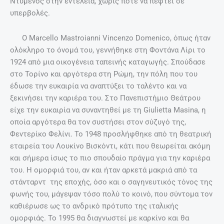
Οι ταινίες που καθιέρωσαν τον Μαρτσέλο Μαστρογιάνι
«Ο κλέψας του κλέψαντος» (1958), του Μάριο Μονιτσέλι.
«Η γλυκειά ζωή» (1960), του Φεντερίκο Φελίνι.
«Η νύχτα» (1961) του Μικελάντζελο Αντονιόνι.
«Διαζύγιο α λα ιταλικά» (1961) του Πιέτρο Τζέρμι.
«8 ½» (1963) του Φεντερίκο Φελίνι.
«Χθες, σήμερα, αύριο» (1963) και «Γάμος α λα ιταλικά»
(1964) του Βιτόριο Ντε Σίκα.