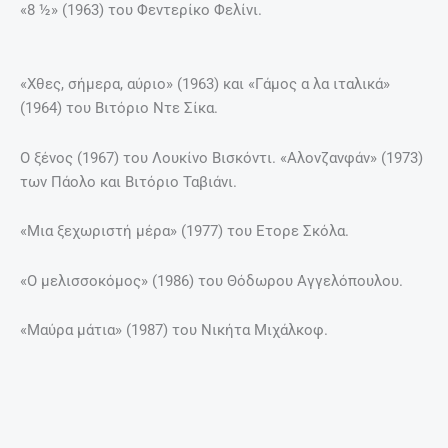
Μαρτσέλλο Μαστρογιάνι, ο γόης