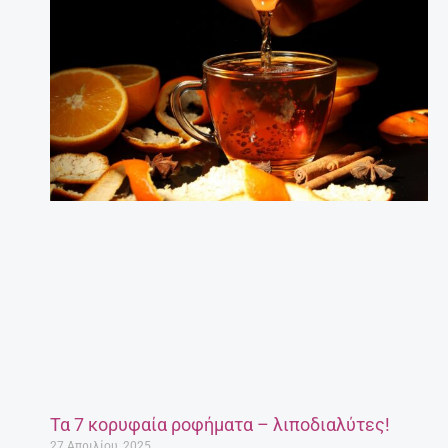
Τα 7 κορυφαία ροφήματα – λιποδιαλύτες!
27 Απριλίου, 2025