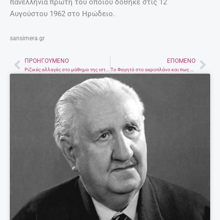
πανελλήνια πρώτη του οποίου δόθηκε στις 12
Αυγούστου 1962 στο Ηρώδειο.
sansimera.gr
ΠΡΟΗΓΟΎΜΕΝΟ
ΕΠΌΜΕΝΟ
Prev
Nex
Ριζικές αλλαγές στο μάθημα της ιστορίας στα ελληνικά σχολεία
Το Φαγητό στο αεροπλάνο και πως να το απολαύσετε!