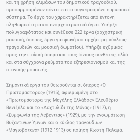
και τη χρήση κλιμάκων του δημοτικού τραγουδιού,
προσαρμοσμένων πάντοτε στο συγκερασμένο ευρωπαϊκό
σύστημα. Το έργο του χαρακτηρίζεται από έντονη
πληθωρικότητα και ενορχηστρωτικό όγκο. Υπήρξε
πολυγραφότατος και συνέθεσε 222 έργα (ορχηστρική
μουσική, όπερες, έργα για φωνή και ορχήστρα, κύκλους
τραγουδιών και μουσική δωματίου). Υπήρξε εχθρικός
προς την ιταλική όπερα και τους Ιόνιους συνθέτες, αλλά
και στα σύγχρονα ρεύματα του εξπρεσιονισμού και της
ατονικής μουσικής.
Σημαντικά έργα του θεωρούνται οι όπερες «Ο
Πρωτομάστορας» (1915), αφιερωμένη στο
«Πρωτομάστορα της Μεγάλης Ελλάδος» Ελευθέριο
Βενιζέλο και το «Δαχτυλίδι της Μάνας» (1917), η
«Συμφωνία της Λεβεντιάς» (1929), με την ενσωμάτωση
Βυζαντινών Ύμνων και ο κύκλος τραγουδιών
«Μαγιοβότανα» (1912-1913) σε ποίηση Κωστή Παλαμά.