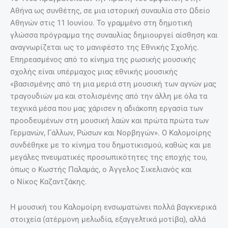
Αθήνα ως συνθέτης, σε μια ιστορική συναυλία στο Ωδείο
Αθηνών στις 11 Ιουνίου. Το γραμμένο στη δημοτική
γλώσσα πρόγραμμα της συναυλίας δημιουργεί αίσθηση και
αναγνωρίζεται ως το μανιφέστο της Εθνικής Σχολής.
Επηρεασμένος από το κίνημα της ρωσικής μουσικής
σχολής είναι υπέρμαχος μιας εθνικής μουσικής
«βασισμένης από τη μια μεριά στη μουσική των αγνών μας
τραγουδιών μα και στολισμένης από την άλλη με όλα τα
τεχνικά μέσα που μας χάρισεν η αδιάκοπη εργασία των
προοδευμένων στη μουσική λαών και πρώτα πρώτα των
Γερμανών, Γάλλων, Ρώσων και Νορβηγών». Ο Καλομοίρης
συνδέθηκε με το κίνημα του δημοτικισμού, καθώς και με
μεγάλες πνευματικές προσωπικότητες της εποχής του,
όπως ο Κωστής Παλαμάς, ο Άγγελος Σικελιανός και
ο Νίκος Καζαντζάκης.
Η μουσική του Καλομοίρη ενσωματώνει πολλά βαγκνερικά
στοιχεία (ατέρμονη μελωδία, εξαγγελτικά μοτίβα), αλλά