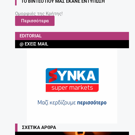
ΤΟ ΒΊΝΤΕΟ ΠΟΥ ΜΑΣ ΈΚΑΝΕ ΕΝΤΎΠΩΣΗ
Ομορφιές της Κρήτης!
Περισσότερα
EDITORIAL
@ ΈΧΕΙΣ MAIL
ΣΧΕΤΙΚΆ ΆΡΘΡΑ