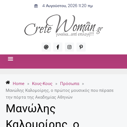
Μετάβαση
4 Αυγούστου, 2026 11:20 πμ
στο
περιεχόμενο
A
F
I
P
t
a
n
i
c
s
n
e
t
t
b
a
e
o
g
r
ΣΧΈΣΕΙΣ & ΣΕΞ
ΜΌΔΑ-ΟΜΟΡΦΙΆ
o
r
e
k
a
s
-
m
t
Home
»
Κους-Κους
»
Πρόσωπα
»
f
-
p
Μανώλης Καλομοίρης, ο πρώτος μουσικός που πέρασε
την πόρτα της Ακαδημίας Αθηνών
Μανώλης
Καλομοίρης, ο