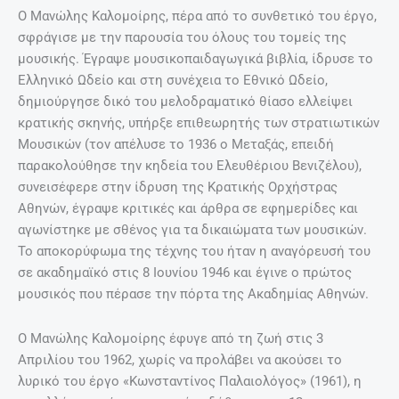
Ο Μανώλης Καλομοίρης, πέρα από το συνθετικό του έργο,
σφράγισε με την παρουσία του όλους του τομείς της
μουσικής. Έγραψε μουσικοπαιδαγωγικά βιβλία, ίδρυσε το
Ελληνικό Ωδείο και στη συνέχεια το Εθνικό Ωδείο,
δημιούργησε δικό του μελοδραματικό θίασο ελλείψει
κρατικής σκηνής, υπήρξε επιθεωρητής των στρατιωτικών
Μουσικών (τον απέλυσε το 1936 ο Μεταξάς, επειδή
παρακολούθησε την κηδεία του Ελευθέριου Βενιζέλου),
συνεισέφερε στην ίδρυση της Κρατικής Ορχήστρας
Αθηνών, έγραψε κριτικές και άρθρα σε εφημερίδες και
αγωνίστηκε με σθένος για τα δικαιώματα των μουσικών.
Το αποκορύφωμα της τέχνης του ήταν η αναγόρευσή του
σε ακαδημαϊκό στις 8 Ιουνίου 1946 και έγινε ο πρώτος
μουσικός που πέρασε την πόρτα της Ακαδημίας Αθηνών.
Ο Μανώλης Καλομοίρης έφυγε από τη ζωή στις 3
Απριλίου του 1962, χωρίς να προλάβει να ακούσει το
λυρικό του έργο «Κωνσταντίνος Παλαιολόγος» (1961), η