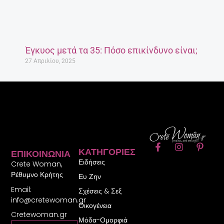
Έγκυος μετά τα 35: Πόσο επικίνδυνο είναι;
27 Απριλίου, 2025
F
I
P
ΚΑΤΗΓΟΡΊΕΣ
ΕΠΙΚΟΙΝΩΝΊΑ
a
n
i
Ειδήσεις
c
s
n
Crete Woman,
e
t
t
Ρέθυμνο Κρήτης
Ευ Ζην
b
a
e
Email:
o
g
r
Σχέσεις & Σεξ
o
r
e
info@cretewoman.gr
Οικογένεια
k
a
s
Cretewoman.gr
-
m
t
Μόδα-Ομορφιά