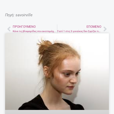
Πηγή: savoirville
ΠΡΟΗΓΟΎΜΕΝΟ
ΕΠΌΜΕΝΟ
Prev
Nex
Κάνε τις βλεφαρίδες σου ακαταμάχητες
Γιατί 1 στις 3 γυναίκες δεν ξυρίζει τις μασχάλες της