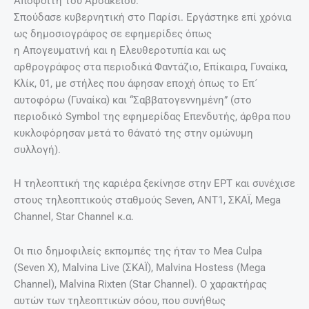
Απόφοιτη του Αρσακείου.
Σπούδασε κυβερνητική στο Παρίσι. Εργάστηκε επί χρόνια
ως δημοσιογράφος σε εφημερίδες όπως
η Απογευματινή και η Ελευθεροτυπία και ως
αρθρογράφος στα περιοδικά Φαντάζιο, Επίκαιρα, Γυναίκα,
Κλίκ, 01, με στήλες που άφησαν εποχή όπως το Επ´
αυτοφόρω (Γυναίκα) και “Σαββατογεννημένη” (στο
περιοδικό Symbol της εφημερίδας Επενδυτής, άρθρα που
κυκλοφόρησαν μετά το θάνατό της στην ομώνυμη
συλλογή).
Η τηλεοπτική της καριέρα ξεκίνησε στην ΕΡΤ και συνέχισε
στους τηλεοπτικούς σταθμούς Seven, ANT1, ΣΚΑΪ, Mega
Channel, Star Channel κ.α.
Οι πιο δημοφιλείς εκπομπές της ήταν το Mea Culpa
(Seven X), Malvina Live (ΣΚΑΪ), Μalvina Hostess (Mega
Channel), Malvina Rixten (Star Channel). Ο χαρακτήρας
αυτών των τηλεοπτικών σόου, που συνήθως