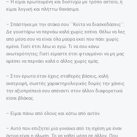
– Ή είμαι ερωτευμένη και δυστυχώ με τρόπο αστείο, ή
είμαι λογική και πλήττω θανάσιμα.
– Σπάστηκα με την ατάκα σου ´´Κοίτα να διασκεδάσεις´´.
Δε γουστάρω να περνάω καλά χωρίς εσένα. Θέλω να λες
από μέσα σου να είναι όλα μαύρα εκεί που πάει χωρίς
εμένα. Γιατί έτσι λέω κι εγώ. Τι να σου κάνω
ανωτερότητες; Γιατί είμαστε έτσι φτιαγμένοι να μη μας
αρέσει να περνάει καλά ο άλλος χωρίς εμάς.
– Στον έρωτα όταν έχεις σταθερές βάσεις, καλή
ανατροφή, σωστές χαρακτηρολογικές δομές την χάνεις
την αξιοπρέπειά σου απέναντι στον άλλον διαφορετικά
είσαι βλάκας.
– Είμαι πάνω από όλους και κάτω από αυτόν.
– Αυτό που επιζητεί μία γυναίκα από τη σχέση με έναν
άντρα είναι η άλωση. Το να χαθεί μέσα σε άλλον. Που