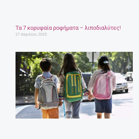
Τα 7 κορυφαία ροφήματα – λιποδιαλύτες!
27 Απριλίου, 2025