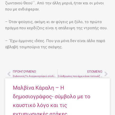
ζωντανού Θεού´´. Aπό την άλλη μεριά, ήταν και οι μόνοι
που με ενδιέφεραν.
– Όταν φεύγεις, ακόμη κι αν φύγεις με ξύλο, το πρώτο
πράγμα που κερδίζεις είναι η απάλειψη της ντροπής σου.
– ´Έχω έμμονες ιδέες. Που για μένα δεν είναι άλλο παρά
αβλαβή τσιμπούρια της σκέψης.
ΠΡΟΗΓΟΎΜΕΝΟ
ΕΠΌΜΕΝΟ
Prev
Nex
Dubrovnic,Το Αναγεννησιακό στολίδι της Αδριατικής. Yabatravellers
Ο άνθρωπος που έχει κάνει τατουάζ ακόμα και μέσα στο μάτι του
Μαλβίνα Κάραλη – Η
δημοσιογράφος- σύμβολο με το
καυστικό λόγο και τις
εντυπωσιακές ατάκες