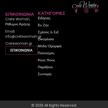
F
I
P
ΚΑΤΗΓΟΡΊΕΣ
ΕΠΙΚΟΙΝΩΝΊΑ
a
n
i
Ειδήσεις
c
s
n
Crete Woman,
e
t
t
Ρέθυμνο Κρήτης
Ευ Ζην
b
a
e
Email:
o
g
r
Σχέσεις & Σεξ
o
r
e
info@cretewoman.gr
Οικογένεια
k
a
s
Cretewoman.gr
-
m
t
Μόδα-Ομορφιά
f
-
ΕΠΙΚΟΙΝΩΝΙΑ
Πολιτισμός
p
Κους-Κους
Παράξενα
Συνταγές
© 2026 All Rights Reserved.