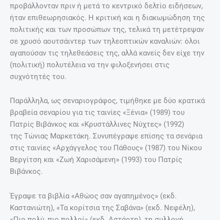
προβάλλονταν πριν ή μετά το κεντρικό δελτίο ειδήσεων,
ήταν επιθεωρησιακός. Η κριτική και η διακωμώδηση της
πολιτικής και των προσώπων της, τελικά τη μετέτρεψαν
σε χρυσό αουτσάιντερ των τηλεοπτικών καναλιών: όλοι
αγαπούσαν τις τηλεθεάσεις της, αλλά κανείς δεν είχε την
(πολιτική) πολυτέλεια να την φιλοξενήσει στις
συχνότητές του.
Παράλληλα, ως σεναριογράφος, τιμήθηκε με δύο κρατικά
βραβεία σεναρίου για τις ταινίες «Ξένια» (1989) του
Πατρίς Βιβάνκος και «Κρυστάλλινες Νύχτες» (1992)
της Τώνιας Μαρκετάκη. Συνυπέγραψε επίσης τα σενάρια
στις ταινίες «Αρχάγγελος του Πάθους» (1987) του Νίκου
Βεργίτση και «Ζωή Χαρισάμενη» (1993) του Πατρίς
Βιβάνκος.
Έγραψε τα βιβλία «Αθώος σαν αγαπημένος» (εκδ.
Καστανιώτη), «Τα κορίτσια της Σαβάνα» (εκδ. Νεφέλη),
«Πιο πολύ, πιο πολλοί» (εκδ. Αστάρτη), τη συλλογή