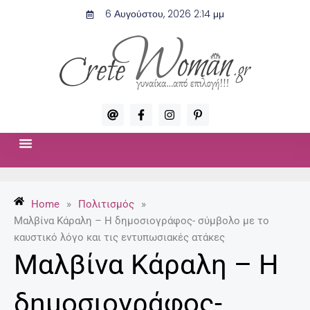
Μετάβαση
6 Αυγούστου, 2026 2:14 μμ
στο
περιεχόμενο
A
F
I
P
t
a
n
i
c
s
n
e
t
t
b
a
e
o
g
r
ΣΧΈΣΕΙΣ & ΣΕΞ
ΜΌΔΑ-ΟΜΟΡΦΙΆ
o
r
e
k
a
s
-
m
t
Home
»
Πολιτισμός
»
f
-
p
Μαλβίνα Κάραλη – Η δημοσιογράφος- σύμβολο με το
καυστικό λόγο και τις εντυπωσιακές ατάκες
Μαλβίνα Κάραλη – Η
δημοσιογράφος-