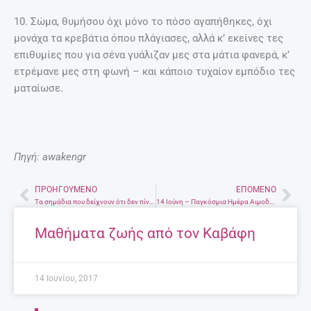
10. Σώμα, θυμήσου όχι μόνο το πόσο αγαπήθηκες, όχι
μονάχα τα κρεβάτια όπου πλάγιασες, αλλά κ’ εκείνες τες
επιθυμίες που για σένα γυάλιζαν μες στα μάτια φανερά, κ’
ετρέμανε μες στη φωνή – και κάποιο τυχαίον εμπόδιο τες
ματαίωσε.
Πηγή: awakengr
ΠΡΟΗΓΟΎΜΕΝΟ
ΕΠΌΜΕΝΟ
Prev
Nex
Τα σημάδια που δείχνουν ότι δεν πίνεις αρκετό νερό
14 Ιούνη – Παγκόσμια Ημέρα Αιμοδοσίας
Μαθήματα ζωής από τον Καβάφη
14 Ιουνίου, 2017