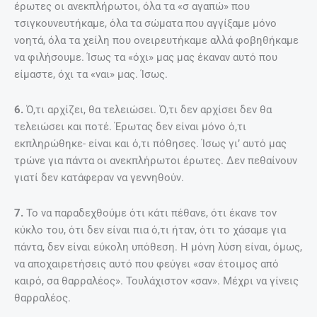
έρωτες οι ανεκπλήρωτοι, όλα τα «σ αγαπώ» που
τσιγκουνευτήκαμε, όλα τα σώματα που αγγίξαμε μόνο
νοητά, όλα τα χείλη που ονειρευτήκαμε αλλά φοβηθήκαμε
να φιλήσουμε. Ίσως τα «όχι» μας μας έκαναν αυτό που
είμαστε, όχι τα «ναι» μας. Ίσως.
6.
Ό,τι αρχίζει, θα τελειώσει. Ό,τι δεν αρχίσει δεν θα
τελειώσει και ποτέ. Έρωτας δεν είναι μόνο ό,τι
εκπληρώθηκε- είναι και ό,τι πόθησες. Ίσως γι’ αυτό μας
τρώνε για πάντα οι ανεκπλήρωτοι έρωτες. Δεν πεθαίνουν
γιατί δεν κατάφεραν να γεννηθούν.
7.
Το να παραδεχθούμε ότι κάτι πέθανε, ότι έκανε τον
κύκλο του, ότι δεν είναι πια ό,τι ήταν, ότι το χάσαμε για
πάντα, δεν είναι εύκολη υπόθεση. Η μόνη λύση είναι, όμως,
να αποχαιρετήσεις αυτό που φεύγει «σαν έτοιμος από
καιρό, σα θαρραλέος». Τουλάχιστον «σαν». Μέχρι να γίνεις
θαρραλέος.