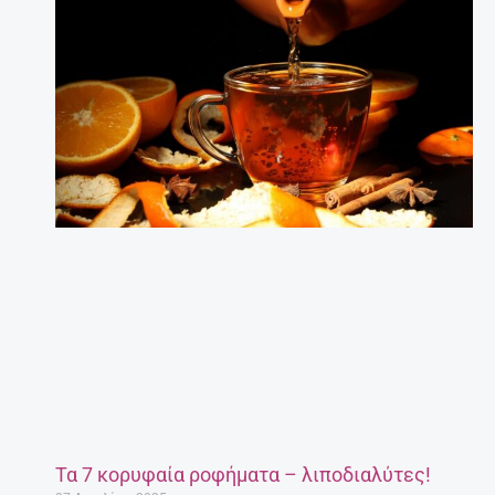
Τα 7 κορυφαία ροφήματα – λιποδιαλύτες!