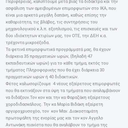
Περιφέρειας, καλύπτουμε μετά βίας τα δίδακτρα και την
ασφάλιση των αμειβομένων επιμορφωτών στο ΙΚΑ, που
είναι μια αρκετά μεγάλη δαπάνη, καθώς επίσης την
καθαριότητα, τις βλάβες, τις συντηρήσεις του
μηχανολογικού κ.λ.π. εξοπλισμού, τις επισκευές και των
δύο ιδιόκτητων κτιρίων μας, τον ΟΤΕ, την ΔΕΗ κ.α.
τρέχοντα μικροέξοδα.
Τα φετινά επιμορφωτικά προγράμματά μας, θα έχουν
διάρκεια 35 πραγματικών ωρών, (δηλαδή 47
εκπαιδευτικών ωρών) για το κάθε τμήμα, εκτός του
τμήματος Πληροφορικής που θα έχει διάρκεια 30
πραγματικών ωρών ή 40 διδακτικών.
Φέτος καλωσορίζουμε 4 νέους εξαίρετους επιμορφωτές
που θα εκτινάξουν στα ύψη τα τμήματα που αναλαμβάνουν
να διδάξουν.Τον κον και την κα Φαραζάκη εξαίρετους
χοροδιδασκάλους. Την κα Μαρία Βιδάκη εξαίρετη
αργυροχρυσοχόο, τον κον Μαν. Διακοσταμάτη
πρωτοψάλτη της ενορίας μας και τον κον Αγγελο
Αντωνάκη πιανίστα που θα αναλάβουν το τμήμα της