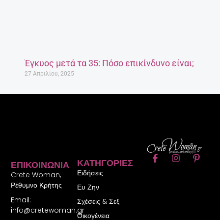
Έγκυος μετά τα 35: Πόσο επικίνδυνο είναι;
27 Απριλίου, 2025
F
I
P
ΚΑΤΗΓΟΡΊΕΣ
ΕΠΙΚΟΙΝΩΝΊΑ
a
n
i
Ειδήσεις
c
s
n
Crete Woman,
e
t
t
Ρέθυμνο Κρήτης
Ευ Ζην
b
a
e
Email:
o
g
r
Σχέσεις & Σεξ
o
r
e
info@cretewoman.gr
Οικογένεια
k
a
s