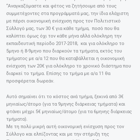
“Αναγκαζόμαστε και φέτος να ζητήσουμε από τους
συμμετέχοντες στα προγράμματά μας, την ίδια ελάχιστη
με πέρσι οικονομική ενίσχυση προς τον Πολιτιστικό
Σύλλογό μας, των 30 € για κάθε τμήμα, ποσό που θα
καλύπτει όμως όχι τον κάθε μήνα αλλά ολόκληρη την
εκπαιδευτική περίοδο 2017-2018, και για ολόκληρο το
5μηνο ή 8-9μηνο που διαρκούν τα τμήματα, εκτός του
τμήματος με α/α 12 που θα καταβάλλεται η οικονομική
ενίσχυση των 20€ για ολόκληρο το χρονικό διάστημα που
διαρκεί το τμήμα. Επίσης το τμήμα με α/α 11 θα
προσφέρεται δωρεάν.
Αυτό σημαίνει ότι το κόστος ανά τμήμα, ξεκινά από 3€
μηνιαίως/άτομο (για τα 9μηνης διάρκειας τμήματα) και
φτάνει μέχρι 5€ μηνιαίως/άτομο (για τα 6μηνης διάρκειας
τμήματα).
Με τη πολύ μικρή αυτή οικονομική ενίσχυση προς τον
Σύλλογο και ελπίζοντας και με την στήριξη της