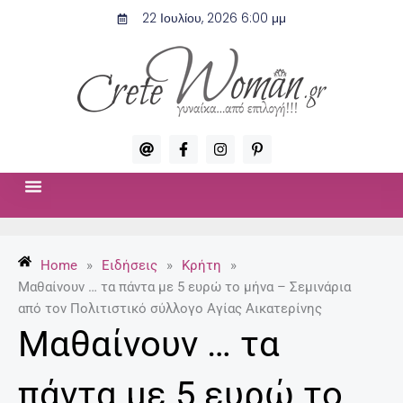
Μετάβαση
22 Ιουλίου, 2026 6:00 μμ
στο
περιεχόμενο
A
F
I
P
t
a
n
i
c
s
n
e
t
t
b
a
e
o
g
r
ΣΧΈΣΕΙΣ & ΣΕΞ
ΜΌΔΑ-ΟΜΟΡΦΙΆ
o
r
e
k
a
s
-
m
t
Home
»
Ειδήσεις
»
Κρήτη
»
f
-
p
Μαθαίνουν … τα πάντα με 5 ευρώ το μήνα – Σεμινάρια
από τον Πολιτιστικό σύλλογο Αγίας Αικατερίνης
Μαθαίνουν … τα
πάντα με 5 ευρώ το