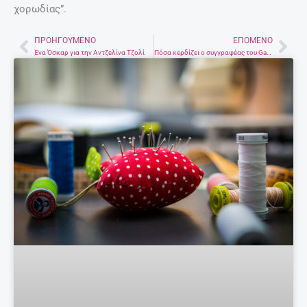
χορωδίας”.
ΠΡΟΗΓΟΎΜΕΝΟ
ΕΠΌΜΕΝΟ
Prev
Nex
Ένα Όσκαρ για την Αντζελίνα Τζολί
Πόσα κερδίζει ο συγγραφέας του Game of Thrones