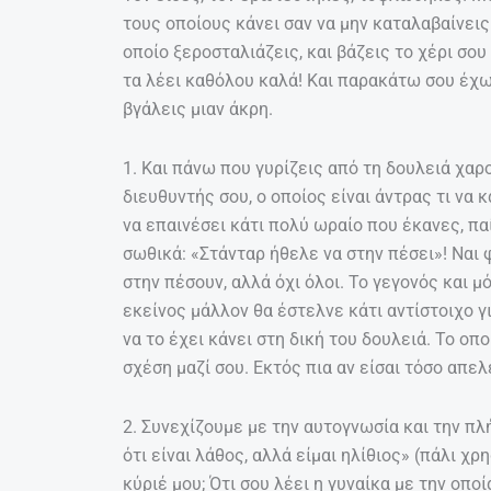
τους οποίους κάνει σαν να μην καταλαβαίνεις τ
οποίο ξεροσταλιάζεις, και βάζεις το χέρι σου
τα λέει καθόλου καλά! Και παρακάτω σου έχω
βγάλεις μιαν άκρη.
1. Και πάνω που γυρίζεις από τη δουλειά χαρ
διευθυντής σου, ο οποίος είναι άντρας τι να 
να επαινέσει κάτι πολύ ωραίο που έκανες, πα
σωθικά: «Στάνταρ ήθελε να στην πέσει»! Ναι 
στην πέσουν, αλλά όχι όλοι. Το γεγονός και μό
εκείνος μάλλον θα έστελνε κάτι αντίστοιχο γι
να το έχει κάνει στη δική του δουλειά. Το οπο
σχέση μαζί σου. Εκτός πια αν είσαι τόσο απ
2. Συνεχίζουμε με την αυτογνωσία και την π
ότι είναι λάθος, αλλά είμαι ηλίθιος» (πάλι χρ
κύριέ μου; Ότι σου λέει η γυναίκα με την οποία