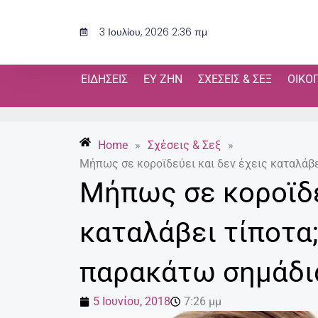
Μετάβαση
στο
3 Ιουλίου, 2026 2:36 πμ
περιεχόμενο
ΕΙΔΉΣΕΙΣ
ΕΥ ΖΗΝ
ΣΧΈΣΕΙΣ & ΣΕΞ
ΟΙΚΟ
Home
»
Σχέσεις & Σεξ
»
Μήπως σε κοροϊδεύει και δεν έχεις καταλάβε
Μήπως σε κοροϊδε
καταλάβει τίποτα;
παρακάτω σημάδι
5 Ιουνίου, 2018
7:26 μμ