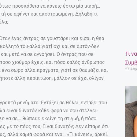
λύτως προσπάθεια να κάνεις έστω μία μικρή…
υτή σε αφήνει και αποστομωμένη. Δηλαδή τι
όλα;
Όταν ένας άντρας σε γουστάρει και είσαι η θεά
 κολλητό του-αλλά γιατί όχι και σε αυτόν-δεν
Τι ν
και μετά να σε αγνοήσει. Ο άντρας που σε
ι πόσο χιούμορ έχεις, και πόσο καλός άνθρωπος
Συμβ
27 Απρ
αι ένα σωρό άλλα πράγματα, γιατί σε θαυμάζει και
δήποτε άλλη περίπτωση, μάλλον σε έχει ολίγον
γραπτά μηνύματα. Εντάξει σε θέλει, εντάξει του
λά είναι δυνατόν κάθε φορά να σου στέλνει-
ελε να σε… θώπευε εκείνη τη στιγμή, ή πόσο
ς με το πέος του; Είναι δυνατόν; Δεν είπαμε ότι
υς, αλλά καμιά φορά και ένα… «Τι κάνεις»; αρκεί.