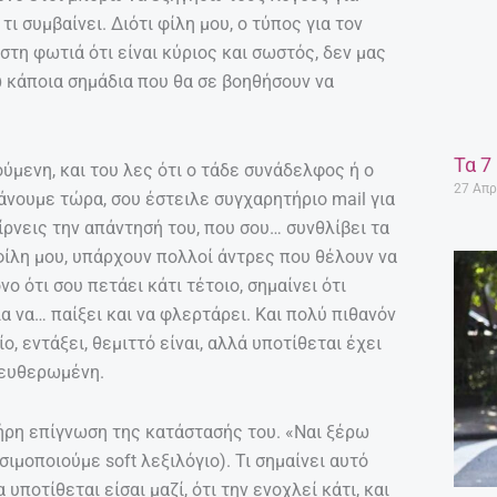
ι συμβαίνει. Διότι φίλη μου, ο τύπος για τον
 στη φωτιά ότι είναι κύριος και σωστός, δεν μας
 κάποια σημάδια που θα σε βοηθήσουν να
Τα 7
ούμενη, και του λες ότι ο τάδε συνάδελφος ή ο
27 Απρ
κάνουμε τώρα, σου έστειλε συγχαρητήριο mail για
ίρνεις την απάντησή του, που σου… συνθλίβει τα
φίλη μου, υπάρχουν πολλοί άντρες που θέλουν να
νο ότι σου πετάει κάτι τέτοιο, σημαίνει ότι
α να… παίξει και να φλερτάρει. Και πολύ πιθανόν
ίο, εντάξει, θεμιττό είναι, αλλά υποτίθεται έχει
ελευθερωμένη.
λήρη επίγνωση της κατάστασής του. «Ναι ξέρω
ησιμοποιούμε soft λεξιλόγιο). Τι σημαίνει αυτό
 υποτίθεται είσαι μαζί, ότι την ενοχλεί κάτι, και