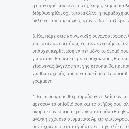
η απάντησή σου είναι αυτή; Χωρίς καμία απο
διόρθωση; Και όχι τίποτα άλλο, η παραδοχή α
άλλο να του προσάψεις όταν ο ίδιος τα ξέρει 
3. Και πάμε στις κοινωνικές συναναστροφές. 
του, όταν σε συστήσει, και δεν εννοούμε στον
υπάρχει περίπτωση να πει μόνο το όνομά σου 
γουστάρει θα πει και με τι ασχολείσαι, θα πε
είσαι-ένας άγγελος επί γης έτσι-και θα πει κ
νιώθει τυχερός που είναι μαζί σου. Σε οποια
γραμμένη!
4. Και φυσικά δε θα μπορούσαν να λείπουν τα 
αρέσουν τα οπίσθιά σου και το στήθος σου, αλ
ακόμα κι αν είσαι στη δουλειά-το πόσο θα ήθ
ανάγκη έχει ένα στοματικό; Αμ τις φωτογραφίε
δεν έχουν κι αυτά το γούστο και την πλάκα το