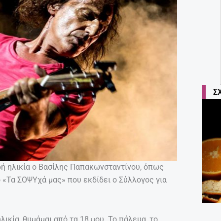
Σ
ρή ηλικία ο Βασίλης Παπακωνσταντίνου, όπως
ό «Τα ΣΟΨΥχά μας» που εκδίδει ο Σύλλογος για
ικία, θυμάμαι από τα 18 μου. Το πάλευα, το