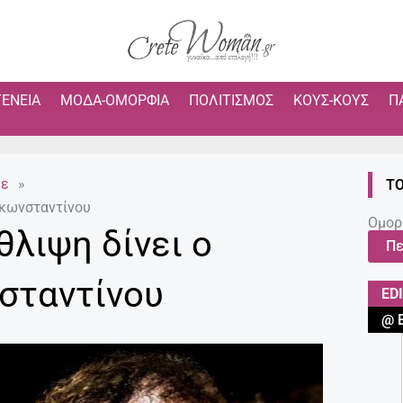
ΓΈΝΕΙΑ
ΜΌΔΑ-ΟΜΟΡΦΙΆ
ΠΟΛΙΤΙΣΜΌΣ
ΚΟΥΣ-ΚΟΥΣ
Π
με
»
ΤΟ
ακωνσταντίνου
Ομορ
λιψη δίνει ο
Πε
σταντίνου
ED
@ 