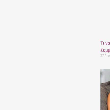
Τι ν
Συμβ
27 Απρ