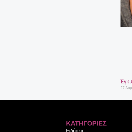
Έγκυ
27 Απρ
ΚΑΤΗΓΟΡΊΕΣ
Ειδήσεις