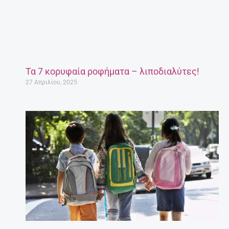
Τα 7 κορυφαία ροφήματα – λιποδιαλύτες!
27 Απριλίου, 2025