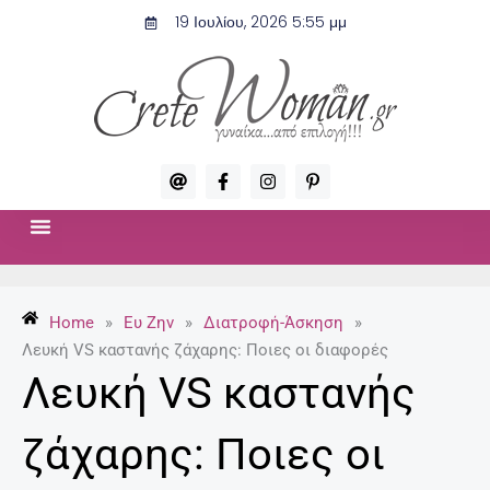
Μετάβαση
19 Ιουλίου, 2026 5:55 μμ
στο
περιεχόμενο
A
F
I
P
t
a
n
i
c
s
n
e
t
t
b
a
e
o
g
r
ΣΧΈΣΕΙΣ & ΣΕΞ
ΜΌΔΑ-ΟΜΟΡΦΙΆ
o
r
e
k
a
s
-
m
t
Home
»
Ευ Ζην
»
Διατροφή-Άσκηση
»
f
-
p
Λευκή VS καστανής ζάχαρης: Ποιες οι διαφορές
Λευκή VS καστανής
ζάχαρης: Ποιες οι