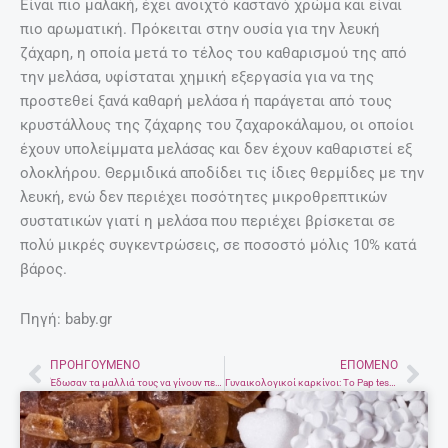
Είναι πιο μαλακή, έχει ανοιχτό καστανό χρώμα και είναι
πιο αρωματική. Πρόκειται στην ουσία για την λευκή
ζάχαρη, η οποία μετά το τέλος του καθαρισμού της από
την μελάσα, υφίσταται χημική εξεργασία για να της
προστεθεί ξανά καθαρή μελάσα ή παράγεται από τους
κρυστάλλους της ζάχαρης του ζαχαροκάλαμου, οι οποίοι
έχουν υπολείμματα μελάσας και δεν έχουν καθαριστεί εξ
ολοκλήρου. Θερμιδικά αποδίδει τις ίδιες θερμίδες με την
λευκή, ενώ δεν περιέχει ποσότητες μικροθρεπτικών
συστατικών γιατί η μελάσα που περιέχει βρίσκεται σε
πολύ μικρές συγκεντρώσεις, σε ποσοστό μόλις 10% κατά
βάρος.
Πηγή: baby.gr
ΠΡΟΗΓΟΎΜΕΝΟ
ΕΠΌΜΕΝΟ
Prev
Nex
Έδωσαν τα μαλλιά τους να γίνουν περούκες – Κορίτσια από το Ηράκλειο χάρισαν ελπίδα σε καρκινοπαθείς
Γυναικολογικοί καρκίνοι: Το Pap test δεν αρκεί