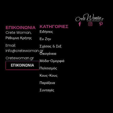
F
I
P
ΚΑΤΗΓΟΡΊΕΣ
ΕΠΙΚΟΙΝΩΝΊΑ
a
n
i
Ειδήσεις
c
s
n
Crete Woman,
e
t
t
Ρέθυμνο Κρήτης
Ευ Ζην
b
a
e
Email:
o
g
r
Σχέσεις & Σεξ
o
r
e
info@cretewoman.gr
Οικογένεια
k
a
s
Cretewoman.gr
-
m
t
Μόδα-Ομορφιά
f
-
ΕΠΙΚΟΙΝΩΝΙΑ
Πολιτισμός
p
Κους-Κους
Παράξενα
Συνταγές