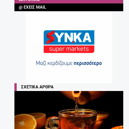
@ ΈΧΕΙΣ MAIL
ΣΧΕΤΙΚΆ ΆΡΘΡΑ