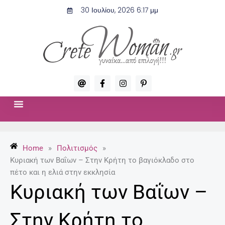
Μετάβαση
30 Ιουλίου, 2026 6:17 μμ
στο
περιεχόμενο
A
F
I
P
t
a
n
i
c
s
n
e
t
t
b
a
e
o
g
r
ΣΧΈΣΕΙΣ & ΣΕΞ
ΜΌΔΑ-ΟΜΟΡΦΙΆ
o
r
e
k
a
s
-
m
t
Home
»
Πολιτισμός
»
f
-
p
Κυριακή των Βαΐων – Στην Κρήτη το βαγιόκλαδο στο
πέτο και η ελιά στην εκκλησία
Κυριακή των Βαΐων –
Στην Κρήτη το