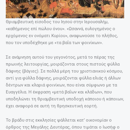
Θριαμβευτική είσοδος του Ιησού στην Ιερουσαλήμ,
«καθήμενος επί πώλου όνου». «Ωσαννά, ευλογημένος ο
ερχόμενος εν ονόματι Κυρίου», αναφωνούσε το πλήθος,
που τον υποδέχθηκε με «τα βαΐα των φοινίκων».
Σε ανάμνηση αυτού του γεγονότος, μετά το πέρας της
πρωινής λειτουργίας, μοιράζονται στους πιστούς φύλλα
δάφνης (βάγιες). Σε πολλά μέρη του χριστιανικού κόσμου,
αντί για φύλλα δάφνης, μοιράζονται φύλλα ελιάς ή άλλων
δέντρων και κλαριά φοινίκων, που είναι σύμφωνο με τα
Ευαγγέλια. Η έκφραση «μετά βαΐων και κλάδων», που
υποδηλώνει τη θριαμβευτική υποδοχή κάποιου ή κάποιων,
έχει αναφορά σε αυτή τη θρησκευτική εορτή.
Το βράδυ στις εκκλησίες ψάλλεται κατ’ οικονομίαν ο
όρθρος της Μεγάλης Δευτέρας, όπου τιμάται ο Ιωσήφ ο