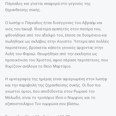
Πάγκαλος και γίνεται αναφορά στο γεγονός της
ξηρανθείσης συκής.
Ο Ιωσήφ ο Πάγκαλος ήταν δισέγγονος του Αβραάμ και
υιός του Ιακώβ. Ιδιαίτερα αγαπητός στον πατέρα του,
φθονήθηκε από τον αδελφό του, έπεσε σε δυσμένεια και
πωλήθηκε ως σκλάβος στην Αίγυπτο. Ύστερα από πολλές
περιπέτειες, βρίσκεται κάποτε γενικός άρχοντας στην
Αυλή του Φαραώ. Θεωρήθηκε από την εκκλησία ως
προεικόνιση του Χριστού, αφού πέρασε περιπέτειες, που
θυμίζουν ανάλογα το Θείο Μαρτύριο.
Η υμνογραφία της ημέρας είναι αφιερωμένη στον Ιωσήφ
και την παραβολή της ξηρανθείσης συκής. Οι δυο πιο
γνωστοί ύμνοι, που αποδίδονται στον Ρωμανό τον
Μελωδό, είναι το τροπάριο Ιδού ο Νυμφίος και το
εξαποστειλάριο Τον νυμφώνα σου βλέπω.