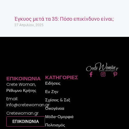
Έγκυος μετά τα 35: Πόσο επικίνδυνο είναι;
27 Απριλίου, 2025
F
I
P
ΚΑΤΗΓΟΡΊΕΣ
ΕΠΙΚΟΙΝΩΝΊΑ
a
n
i
Ειδήσεις
c
s
n
Crete Woman,
e
t
t
Ρέθυμνο Κρήτης
Ευ Ζην
b
a
e
Email:
o
g
r
Σχέσεις & Σεξ
o
r
e
info@cretewoman.gr
Οικογένεια
k
a
s
Cretewoman.gr
-
m
t
Μόδα-Ομορφιά
f
-
ΕΠΙΚΟΙΝΩΝΙΑ
Πολιτισμός
p