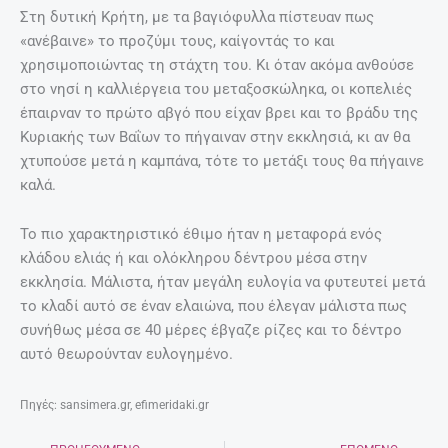
Στη δυτική Κρήτη, με τα βαγιόφυλλα πίστευαν πως
«ανέβαινε» το προζύμι τους, καίγοντάς το και
χρησιμοποιώντας τη στάχτη του. Κι όταν ακόμα ανθούσε
στο νησί η καλλιέργεια του μεταξοσκώληκα, οι κοπελιές
έπαιρναν το πρώτο αβγό που είχαν βρει και το βράδυ της
Κυριακής των Βαΐων το πήγαιναν στην εκκλησιά, κι αν θα
χτυπούσε μετά η καμπάνα, τότε το μετάξι τους θα πήγαινε
καλά.
Το πιο χαρακτηριστικό έθιμο ήταν η μεταφορά ενός
κλάδου ελιάς ή και ολόκληρου δέντρου μέσα στην
εκκλησία. Μάλιστα, ήταν μεγάλη ευλογία να φυτευτεί μετά
το κλαδί αυτό σε έναν ελαιώνα, που έλεγαν μάλιστα πως
συνήθως μέσα σε 40 μέρες έβγαζε ρίζες και το δέντρο
αυτό θεωρούνταν ευλογημένο.
Πηγές: sansimera.gr, efimeridaki.gr