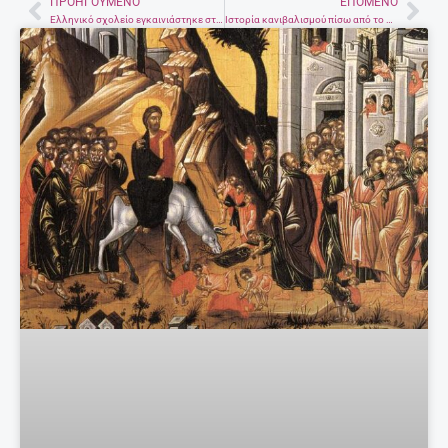
ΠΡΟΗΓΟΎΜΕΝΟ
ΕΠΌΜΕΝΟ
Prev
Nex
Ελληνικό σχολείο εγκαινιάστηκε στην Ακτή Ελεφαντοστού!
Iστορία κανιβαλισμού πίσω από το πιο γνωστό παιδικό τραγουδάκι