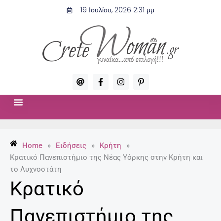
Μετάβαση
19 Ιουλίου, 2026 2:31 μμ
στο
περιεχόμενο
A
F
I
P
t
a
n
i
c
s
n
e
t
t
b
a
e
o
g
r
ΣΧΈΣΕΙΣ & ΣΕΞ
ΜΌΔΑ-ΟΜΟΡΦΙΆ
o
r
e
k
a
s
-
m
t
Home
»
Ειδήσεις
»
Κρήτη
»
f
-
p
Κρατικό Πανεπιστήμιο της Νέας Υόρκης στην Κρήτη και
το Λυχνοστάτη
Κρατικό
Πανεπιστήμιο της