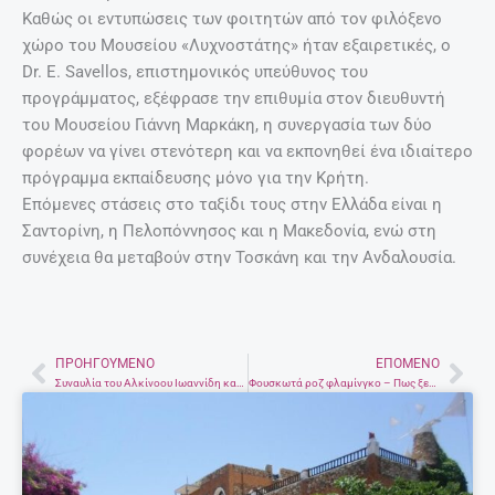
Καθώς οι εντυπώσεις των φοιτητών από τον φιλόξενο
χώρο του Μουσείου «Λυχνοστάτης» ήταν εξαιρετικές, ο
Dr. Ε. Savellos, επιστημονικός υπεύθυνος του
προγράμματος, εξέφρασε την επιθυμία στον διευθυντή
του Μουσείου Γιάννη Μαρκάκη, η συνεργασία των δύο
φορέων να γίνει στενότερη και να εκπονηθεί ένα ιδιαίτερο
πρόγραμμα εκπαίδευσης μόνο για την Κρήτη.
Επόμενες στάσεις στο ταξίδι τους στην Ελλάδα είναι η
Σαντορίνη, η Πελοπόννησος και η Μακεδονία, ενώ στη
συνέχεια θα μεταβούν στην Τοσκάνη και την Ανδαλουσία.
ΠΡΟΗΓΟΎΜΕΝΟ
ΕΠΌΜΕΝΟ
Prev
Nex
Συναυλία του Αλκίνοου Ιωαννίδη και θέατρο από τον Δήμο Αβδελιώτη – Διπλή η έναρξη του φεστιβάλ
Φουσκωτά ροζ φλαμίνγκο – Πως ξεκίνησε αυτή η τρέλα