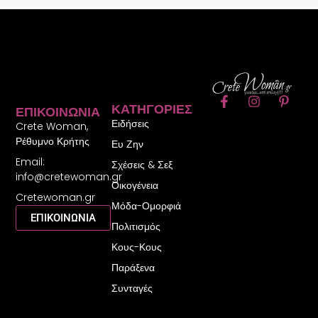
F
I
P
ΚΑΤΗΓΟΡΊΕΣ
ΕΠΙΚΟΙΝΩΝΊΑ
a
n
i
Ειδήσεις
c
s
n
Crete Woman,
e
t
t
Ρέθυμνο Κρήτης
Ευ Ζην
b
a
e
Email:
o
g
r
Σχέσεις & Σεξ
o
r
e
info@cretewoman.gr
Οικογένεια
k
a
s
Cretewoman.gr
-
m
t
Μόδα-Ομορφιά
f
-
ΕΠΙΚΟΙΝΩΝΙΑ
Πολιτισμός
p
Κους-Κους
Παράξενα
Συνταγές