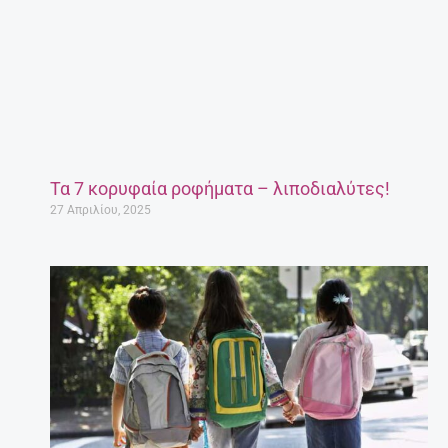
Τα 7 κορυφαία ροφήματα – λιποδιαλύτες!
27 Απριλίου, 2025