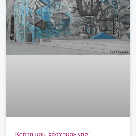
Κρήτη μου, «άσχημο» νησί