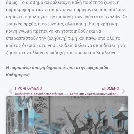
όμως. Το αίσθημα ασφάλειας, η καλή ποιότητα ζωής, η
συμπεριφορά των ντόπιων είναι παράγοντες που παίζουν
σημαντικό ρόλο για την επιλογή των εκάστοτε σχολών. Οι
τοπικές αρχές, η αστυνομία, αλλά και η ίδια η κρητική
κοινή γνώμη πρέπει να κινητοποιηθούν και να
υπερασπιστούν την (αληθινή) τιμή και πάνω από όλα το
κράτος δικαίου στο νησί. Ουδείς θέλει να σπουδάσει ή να
ζήσει στην ελληνική εκδοχή του σικελικού Κορλεόνε.
Η παραπάνω άποψη δημοσιεύτηκε στην εφημερίδα
Καθημερινή
ΠΡΟΗΓΟΎΜΕΝΟ
ΕΠΌΜΕΝΟ
Prev
Nex
Ποιές ήταν οι αρχικές επιλογές ηθοποιών για τη Ντένη και τη Φλώρα στους Δύο ξένους
H Kρήτη αποχαιρετά με μαντινάδες το Μανώλη Κακλή – Σήμερα το στερνό αντίο