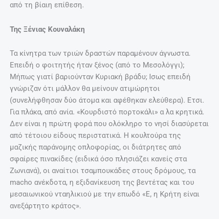
από τη βίαιη επίθεση.
Της Ξένιας Κουναλάκη
Τα κίνητρα των τριών δραστών παραμένουν άγνωστα.
Επειδή ο φοιτητής ήταν ξένος (από το Μεσολόγγι);
Μήπως γιατί βαριούνταν Κυριακή βράδυ; Ισως επειδή
γνώριζαν ότι μάλλον θα μείνουν ατιμώρητοι
(συνελήφθησαν δύο άτομα και αφέθηκαν ελεύθερα). Ετσι.
Για πλάκα, από ανία. «Κουρδιστό πορτοκάλι» α λα κρητικά.
Δεν είναι η πρώτη φορά που ολόκληρο το νησί διασύρεται
από τέτοιου είδους περιστατικά. Η κουλτούρα της
μαζικής παράνομης οπλοφορίας, οι διάτρητες από
σφαίρες πινακίδες (ειδικά όσο πλησιάζει κανείς στα
Ζωνιανά), οι αναίτιοι τσαμπουκάδες στους δρόμους, τα
macho ανέκδοτα, η εξιδανίκευση της βεντέτας και του
μεσαιωνικού νταηλικιού με την επωδό «Ε, η Κρήτη είναι
ανεξάρτητο κράτος».