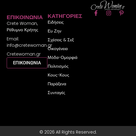
F
I
P
ΚΑΤΗΓΟΡΊΕΣ
ΕΠΙΚΟΙΝΩΝΊΑ
a
n
i
Ειδήσεις
c
s
n
Crete Woman,
e
t
t
Ρέθυμνο Κρήτης
Ευ Ζην
b
a
e
Email:
o
g
r
Σχέσεις & Σεξ
o
r
e
info@cretewoman.gr
Οικογένεια
k
a
s
Cretewoman.gr
-
m
t
Μόδα-Ομορφιά
f
-
ΕΠΙΚΟΙΝΩΝΙΑ
Πολιτισμός
p
Κους-Κους
Παράξενα
Συνταγές
© 2026 All Rights Reserved.