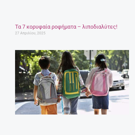
Τα 7 κορυφαία ροφήματα – λιποδιαλύτες!
27 Απριλίου, 2025