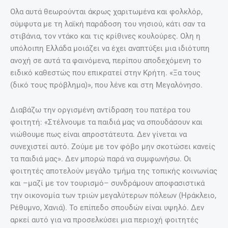
Ολα αυτά θεωρούνται άκρως χαριτωμένα και φολκλόρ,
σύμφυτα με τη λαϊκή παράδοση του νησιού, κάτι σαν τα
στιβάνια, τον ντάκο και τις κρίθινες κουλούρες. Ολη η
υπόλοιπη Ελλάδα μοιάζει να έχει αναπτύξει μια ιδιότυπη
ανοχή σε αυτά τα φαινόμενα, περίπου αποδεχόμενη το
ειδικό καθεστώς που επικρατεί στην Κρήτη. «Ξα τους
(δικό τους πρόβλημα)», που λένε και στη Μεγαλόνησο.
Διαβάζω την οργισμένη αντίδραση του πατέρα του
φοιτητή: «Στέλνουμε τα παιδιά μας να σπουδάσουν και
νιώθουμε πως είναι απροστάτευτα. Δεν γίνεται να
συνεχιστεί αυτό. Ζούμε με τον φόβο μην σκοτώσει κανείς
τα παιδιά μας». Δεν μπορώ παρά να συμφωνήσω. Οι
φοιτητές αποτελούν μεγάλο τμήμα της τοπικής κοινωνίας
και –μαζί με τον τουρισμό– συνδράμουν αποφασιστικά
την οικονομία των τριών μεγαλύτερων πόλεων (Ηράκλειο,
Ρέθυμνο, Χανιά). Το επίπεδο σπουδών είναι υψηλό. Δεν
αρκεί αυτό για να προσελκύσει μια περιοχή φοιτητές