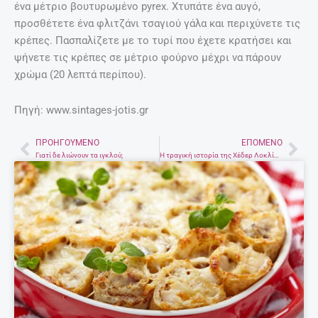
ένα μέτριο βουτυρωμένο pyrex. Χτυπάτε ένα αυγό,
προσθέτετε ένα φλιτζάνι τσαγιού γάλα και περιχύνετε τις
κρέπες. Πασπαλίζετε με το τυρί που έχετε κρατήσει και
ψήνετε τις κρέπες σε μέτριο φούρνο μέχρι να πάρουν
χρώμα (20 λεπτά περίπου).
Πηγή: www.sintages-jotis.gr
ΠΡΟΗΓΟΎΜΕΝΟ
ΕΠΌΜΕΝΟ
Prev
Nex
Γιατί δε λιώνουν τα ιγκλού;
Η τραγική ιστορία της Χέδερ Λοκλίαρ και η ψυχολογική κατάρρευση ενός ειδώλου