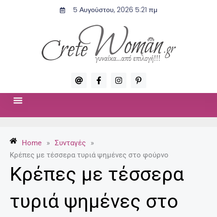
Μετάβαση
5 Αυγούστου, 2026 5:21 πμ
στο
περιεχόμενο
A
F
I
P
t
a
n
i
c
s
n
e
t
t
b
a
e
o
g
r
ΣΧΈΣΕΙΣ & ΣΕΞ
ΜΌΔΑ-ΟΜΟΡΦΙΆ
o
r
e
k
a
s
-
m
t
Home
»
Συνταγές
»
f
-
p
Κρέπες με τέσσερα τυριά ψημένες στο φούρνο
Κρέπες με τέσσερα
τυριά ψημένες στο