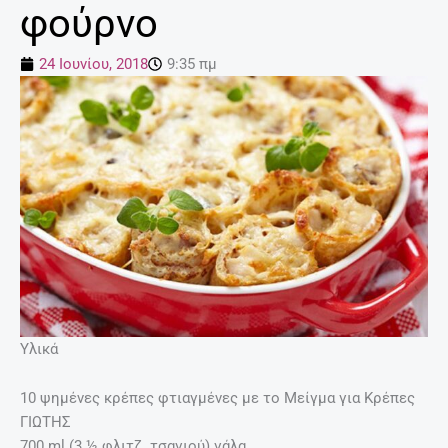
φούρνο
24 Ιουνίου, 2018
9:35 πμ
Υλικά
10 ψημένες κρέπες φτιαγμένες με το Μείγμα για Κρέπες
ΓΙΩΤΗΣ
700 ml (3 ½ φλιτζ. τσαγιού) γάλα