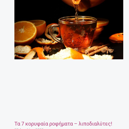
Τα 7 κορυφαία ροφήματα – λιποδιαλύτες!