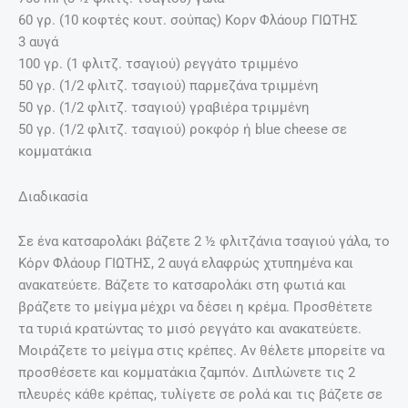
60 γρ. (10 κοφτές κουτ. σούπας) Κορν Φλάουρ ΓΙΩΤΗΣ
3 αυγά
100 γρ. (1 φλιτζ. τσαγιού) ρεγγάτο τριμμένο
50 γρ. (1/2 φλιτζ. τσαγιού) παρμεζάνα τριμμένη
50 γρ. (1/2 φλιτζ. τσαγιού) γραβιέρα τριμμένη
50 γρ. (1/2 φλιτζ. τσαγιού) ροκφόρ ή blue cheese σε
κομματάκια
Διαδικασία
Σε ένα κατσαρολάκι βάζετε 2 ½ φλιτζάνια τσαγιού γάλα, το
Κόρν Φλάουρ ΓΙΩΤΗΣ, 2 αυγά ελαφρώς χτυπημένα και
ανακατεύετε. Βάζετε το κατσαρολάκι στη φωτιά και
βράζετε το μείγμα μέχρι να δέσει η κρέμα. Προσθέτετε
τα τυριά κρατώντας το μισό ρεγγάτο και ανακατεύετε.
Μοιράζετε το μείγμα στις κρέπες. Αν θέλετε μπορείτε να
προσθέσετε και κομματάκια ζαμπόν. Διπλώνετε τις 2
πλευρές κάθε κρέπας, τυλίγετε σε ρολά και τις βάζετε σε