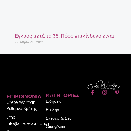
Έγκυος μετά τα 35: Πόσο επικίνδυνο είναι;
27 Απριλίου, 2025
F
I
P
ΚΑΤΗΓΟΡΊΕΣ
ΕΠΙΚΟΙΝΩΝΊΑ
a
n
i
Ειδήσεις
c
s
n
Crete Woman,
e
t
t
Ρέθυμνο Κρήτης
Ευ Ζην
b
a
e
Email:
o
g
r
Σχέσεις & Σεξ
o
r
e
info@cretewoman.gr
Οικογένεια
k
a
s