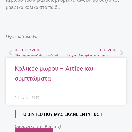
περίοδο του θηλασμού, μπορεί να κάνουν πιο συχνό τον
βρεφικό κολικό στο παιδί.
Πηγή: iatropedia
ΠΡΟΗΓΟΎΜΕΝΟ
ΕΠΌΜΕΝΟ
Prev
Nex
Νέα μέτρα ασφαλείας στο Gmail
Δες γιατί δεν πρέπει να κοιμάσαι ποτέ με βρεγμένα μαλλλιά
Κολικός μωρού – Αιτίες και
συμπτώματα
3 Ιουνίου, 2017
ΤΟ ΒΊΝΤΕΟ ΠΟΥ ΜΑΣ ΈΚΑΝΕ ΕΝΤΎΠΩΣΗ
Ομορφιές της Κρήτης!