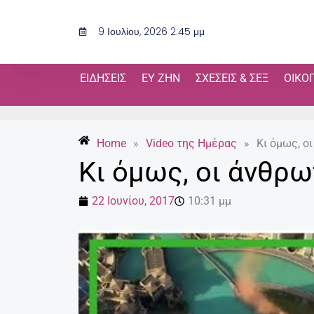
Μετάβαση
στο
9 Ιουλίου, 2026 2:45 μμ
περιεχόμενο
ΕΙΔΉΣΕΙΣ
ΕΥ ΖΗΝ
ΣΧΈΣΕΙΣ & ΣΕΞ
ΟΙΚΟ
Home
»
Video της Ημέρας
»
Κι όμως, ο
Κι όμως, οι άνθρω
22 Ιουνίου, 2017
10:31 μμ