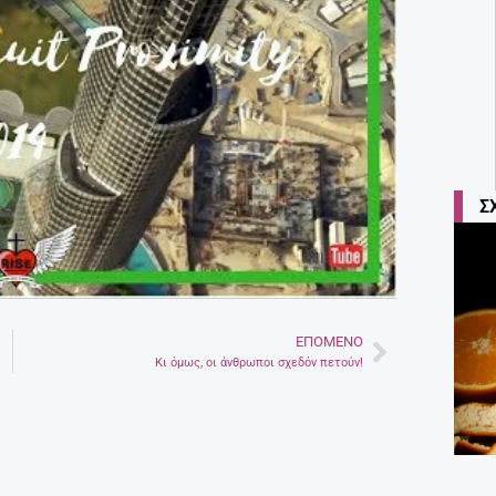
Σ
ΕΠΌΜΕΝΟ
Next
Κι όμως, οι άνθρωποι σχεδόν πετούν!