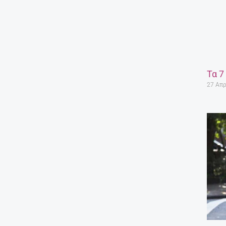
Τα 7
27 Απρ