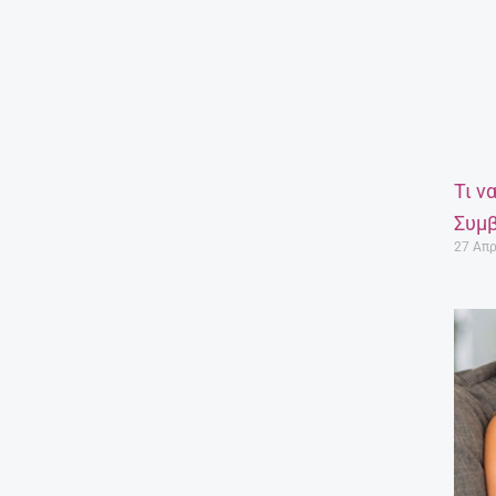
Τι ν
Συμβ
27 Απρ