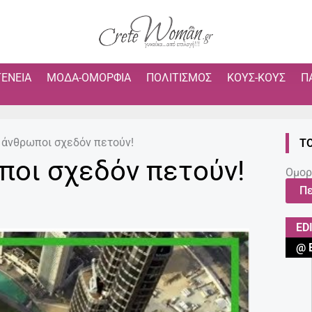
ΓΈΝΕΙΑ
ΜΌΔΑ-ΟΜΟΡΦΙΆ
ΠΟΛΙΤΙΣΜΌΣ
ΚΟΥΣ-ΚΟΥΣ
Π
ι άνθρωποι σχεδόν πετούν!
Τ
ποι σχεδόν πετούν!
Ομορ
Πε
ED
@ 