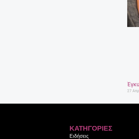
Έγκυ
27 Απρ
ΚΑΤΗΓΟΡΊΕΣ
Ειδήσεις