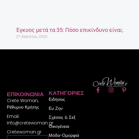
Έγκυος μετά τα 35: Πόσο επικίνδυνο είναι;
27 Απριλίου, 2025
F
I
P
ΚΑΤΗΓΟΡΊΕΣ
ΕΠΙΚΟΙΝΩΝΊΑ
a
n
i
Ειδήσεις
c
s
n
Crete Woman,
e
t
t
Ρέθυμνο Κρήτης
Ευ Ζην
b
a
e
Email:
o
g
r
Σχέσεις & Σεξ
o
r
e
info@cretewoman.gr
Οικογένεια
k
a
s
Cretewoman.gr
-
m
t
Μόδα-Ομορφιά