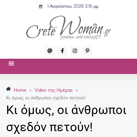
Μετάβαση
1 Αυγούστου, 2026 3:15 μμ
στο
περιεχόμενο
A
F
I
P
t
a
n
i
c
s
n
e
t
t
b
a
e
o
g
r
ΣΧΈΣΕΙΣ & ΣΕΞ
ΜΌΔΑ-ΟΜΟΡΦΙΆ
o
r
e
k
a
s
-
m
t
Home
»
Video της Ημέρας
»
f
-
p
Κι όμως, οι άνθρωποι σχεδόν πετούν!
Κι όμως, οι άνθρωποι
σχεδόν πετούν!