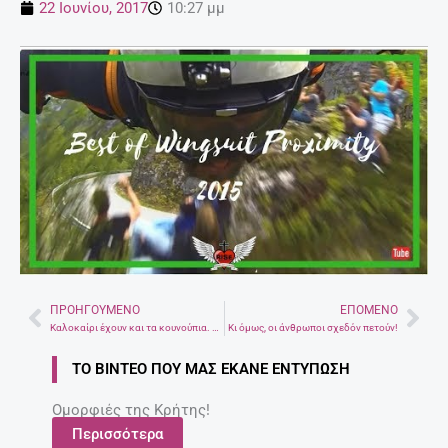
22 Ιουνίου, 2017
10:27 μμ
ΠΡΟΗΓΟΎΜΕΝΟ
ΕΠΌΜΕΝΟ
Prev
Nex
Καλοκαίρι έχουν και τα κουνούπια. Συμβουλές από την Περιφέρεια και η καταπολέμησή τους στο Ηράκλειο
Κι όμως, οι άνθρωποι σχεδόν πετούν!
ΤΟ ΒΊΝΤΕΟ ΠΟΥ ΜΑΣ ΈΚΑΝΕ ΕΝΤΎΠΩΣΗ
Ομορφιές της Κρήτης!
Περισσότερα