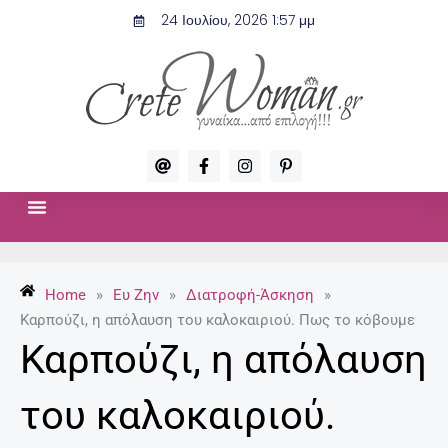
Μετάβαση
24 Ιουλίου, 2026 1:57 μμ
στο
περιεχόμενο
A
F
I
P
t
a
n
i
c
s
n
e
t
t
b
a
e
o
g
r
ΣΧΈΣΕΙΣ & ΣΕΞ
ΜΌΔΑ-ΟΜΟΡΦΙΆ
o
r
e
k
a
s
-
m
t
Home
»
Ευ Ζην
»
Διατροφή-Άσκηση
»
f
-
p
Καρπούζι, η απόλαυση του καλοκαιριού. Πως το κόβουμε
Καρπούζι, η απόλαυση
του καλοκαιριού.