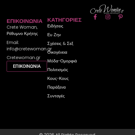
F
I
P
ΚΑΤΗΓΟΡΊΕΣ
ΕΠΙΚΟΙΝΩΝΊΑ
a
n
i
Ειδήσεις
c
s
n
Crete Woman,
e
t
t
Ρέθυμνο Κρήτης
Ευ Ζην
b
a
e
Email:
o
g
r
Σχέσεις & Σεξ
o
r
e
info@cretewoman.gr
Οικογένεια
k
a
s
Cretewoman.gr
-
m
t
Μόδα-Ομορφιά
f
-
ΕΠΙΚΟΙΝΩΝΙΑ
Πολιτισμός
p
Κους-Κους
Παράξενα
Συνταγές