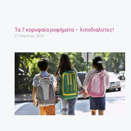
Τα 7 κορυφαία ροφήματα – λιποδιαλύτες!
27 Απριλίου, 2025