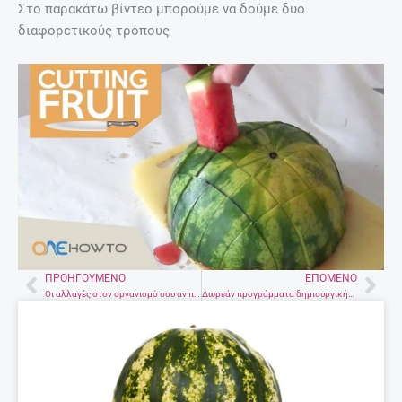
Στο παρακάτω βίντεο μπορούμε να δούμε δυο
διαφορετικούς τρόπους
ΠΡΟΗΓΟΎΜΕΝΟ
ΕΠΌΜΕΝΟ
Prev
Nex
Οι αλλαγές στον οργανισμό σου αν πίνεις μόνο νερό
Δωρεάν προγράμματα δημιουργικής απασχόλησης για παιδιά στα ΚΔΑΠ του Δήμου Ηρακλείου – Τρέχουν οι προθεσμίες