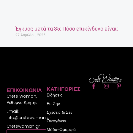
Έγκυος μετά τα 35: Πόσο επικίνδυνο είναι;
27 Απριλίου, 2025
F
I
P
ΚΑΤΗΓΟΡΊΕΣ
ΕΠΙΚΟΙΝΩΝΊΑ
a
n
i
Ειδήσεις
c
s
n
Crete Woman,
e
t
t
Ρέθυμνο Κρήτης
Ευ Ζην
b
a
e
Email:
o
g
r
Σχέσεις & Σεξ
o
r
e
info@cretewoman.gr
Οικογένεια
k
a
s
Cretewoman.gr
-
m
t
Μόδα-Ομορφιά