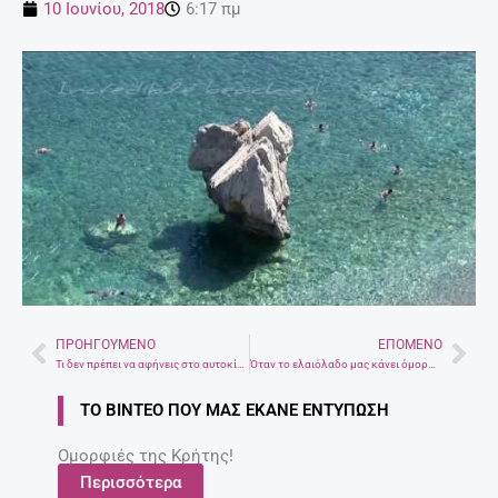
10 Ιουνίου, 2018
6:17 πμ
ΠΡΟΗΓΟΎΜΕΝΟ
ΕΠΌΜΕΝΟ
Prev
Nex
Τι δεν πρέπει να αφήνεις στο αυτοκίνητο το καλοκαίρι
Όταν το ελαιόλαδο μας κάνει όμορφες – Από την εποχή της Κλεοπάτρας γνωστό ως καλλυντικό
ΤΟ ΒΊΝΤΕΟ ΠΟΥ ΜΑΣ ΈΚΑΝΕ ΕΝΤΎΠΩΣΗ
Ομορφιές της Κρήτης!
Περισσότερα