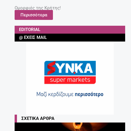
Ομορφιές της Κρήτης!
Περισσότερα
EDITORIAL
@ ΈΧΕΙΣ MAIL
ΣΧΕΤΙΚΆ ΆΡΘΡΑ