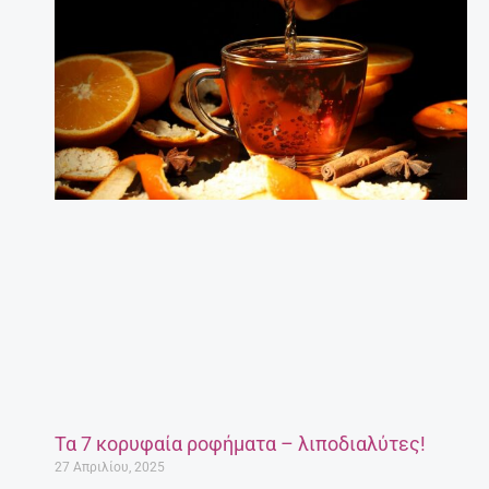
Τα 7 κορυφαία ροφήματα – λιποδιαλύτες!
27 Απριλίου, 2025