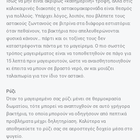
Ίσως να μην είναι ακριβώς «καθημερινή» τροφή, αλλά στις
καλοκαιρινές διακοπές η αστακομακαρονάδα είναι θεσμός
για πολλούς. Υπάρχει λόγος, λοιπόν, που βλέπετε τους
αστακούς ζωντανούς σε βιτρίνα στα διάφορα εστιατόρια:
όταν πεθαίνουν, τα βακτήρια που απελευθερώνονται
φυσικά κάνουν… πάρτι και οι τοξίνες τους δεν
καταστρέφονται πάντα με το μαγείρεμα. Ο πιο σωστός
τρόπος μαγειρέματος είναι να τοποθετηθούν σε πάγο για
15 λεπτά πριν μαγειρευτούν, ώστε να αναισθητοποιηθούν
κι έπειτα να μπουν σε βραστό νερό, αν και μοιάζει
ταλαιπωρία για τον ίδιο τον αστακό.
Ρύζι
Όταν το μαγειρεμένο σας ρύζι μένει σε θερμοκρασία
δωματίου, τότε μπορεί να αναπτυχθούν σε αυτό γρήγορα
βακτήρια, το οποία μπορούν να οδηγήσουν από πεπτικά
προβλήματα μέχρι δηλητηρίαση. Καλύτερα να
αποθηκεύετε το ρύζι σας σε αεροστεγές δοχείο μέσα στο
ψυγείο.