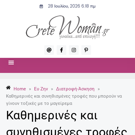
Μετάβαση
28 Ιουλίου, 2026 6:18 πμ
στο
περιεχόμενο
A
F
I
P
t
a
n
i
c
s
n
e
t
t
b
a
e
o
g
r
ΣΧΈΣΕΙΣ & ΣΕΞ
ΜΌΔΑ-ΟΜΟΡΦΙΆ
o
r
e
k
a
s
-
m
t
Home
»
Ευ Ζην
»
Διατροφή-Άσκηση
»
f
-
p
Καθημερινές και συνηθισμένες τροφές που μπορούν να
γίνουν τοξικές με το μαγείρεμα
Καθημερινές και
συνηθισμένες τροφές