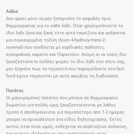
Λάδια
Δεν αρκεί μόνο να μην ξεπερνάτε το ασφαλές όριο
θερμοκρασίας για το κάθε λάδι. Όταν χρησιμοποιείτε το
ίδιο λάδι ξανά και ξανά, τότε αυτά ταγκίζουν και αυξάνεται
μια συγκεκριμένη τοξίνη (toxin 4-hydroxy-trans-2-
nonenal) που συνδέεται με καρδιακές παθήσεις,
εγκεφαλικό, καρκίνο και Πάρκινσον. Ακόμη κι αν εσείς δεν
ξαναζεσταίνετε πολλές φορές το ίδιο λάδι στο σπίτι σας,
μην ξεχνάτε πως τα τηγανητά που παραγγέλνετε στα fast
food έχουν τηγανιστεί με αυτή ακριβώς τη διαδικασία.
Πατάτες
Οι μαγειρεμένες πατάτες που μένουν σε θερμοκρασία
δωματίου για πολλή ώρα, ξαναζεσταίνονται με λάθος
τρόπο ή αποθηκεύονται για περισσότερο από 1-2 ημέρες
μπορεί να προκαλέσουν ένα είδος δηλητηρίασης. Εκτός
αυτού, όταν είναι ωμές, ενδέχεται να αναπτύξουν σολανίνη,
ένα φυσικό «δηλητήριο» που αναπτύσσεται όταν