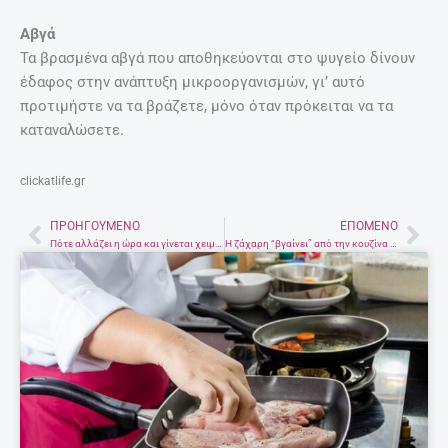
Αβγά
Τα βρασμένα αβγά που αποθηκεύονται στο ψυγείο δίνουν
έδαφος στην ανάπτυξη μικροοργανισμών, γι’ αυτό
προτιμήστε να τα βράζετε, μόνο όταν πρόκειται να τα
καταναλώσετε.
clickatlife.gr
ΠΡΟΗΓΟΎΜΕΝΟ
ΕΠΌΜΕΝΟ
Prev
Nex
Πότε αλλάζει η ώρα και γίνεται χειμερινή
Η ζάχαρη “βγαίνει” από την κουζίνα – Γιατρικό, καλλυντικό και χρήσιμη στον κήπο!