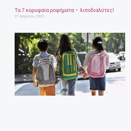
Τα 7 κορυφαία ροφήματα – λιποδιαλύτες!
27 Απριλίου, 2025