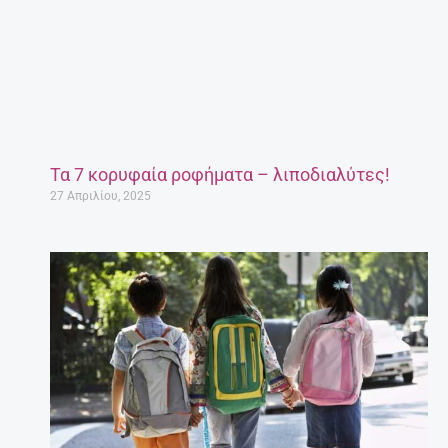
Τα 7 κορυφαία ροφήματα – λιποδιαλύτες!
27 Απριλίου, 2025