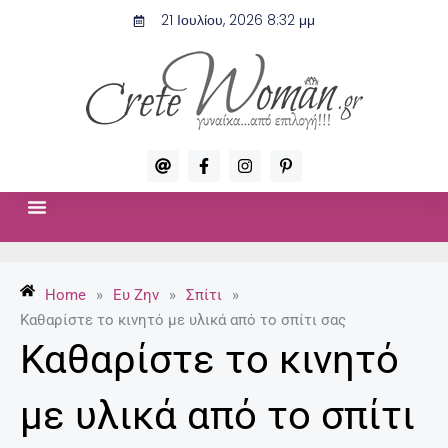
Μετάβαση
21 Ιουλίου, 2026 8:32 μμ
στο
περιεχόμενο
A
F
I
P
t
a
n
i
c
s
n
e
t
t
b
a
e
o
g
r
ΣΧΈΣΕΙΣ & ΣΕΞ
ΜΌΔΑ-ΟΜΟΡΦΙΆ
o
r
e
k
a
s
-
m
t
Home
»
Ευ Ζην
»
Σπίτι
»
f
-
p
Καθαρίστε το κινητό με υλικά από το σπίτι σας
Καθαρίστε το κινητό
με υλικά από το σπίτι