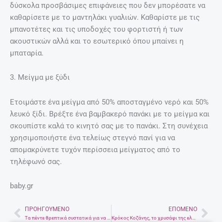
δύσκολα προσβάσιμες επιφάνειες που δεν μπορέσατε να
καθαρίσετε με το μαντηλάκι γυαλιών. Καθαρίστε με τις
μπανοτέτες και τις υποδοχές του φορτιστή ή των
ακουστικών αλλά και το εσωτερικό όπου μπαίνει η
μπαταρία.
3. Μείγμα με ξύδι
Ετοιμάστε ένα μείγμα από 50% αποσταγμένο νερό και 50%
λευκό ξίδι. Βρέξτε ένα βαμβακερό πανάκι με το μείγμα και
σκουπίστε καλά το κινητό σας με το πανάκι. Στη συνέχεια
χρησιμοποιήστε ένα τελείως στεγνό πανί για να
απομακρύνετε τυχόν περίσσεια μείγματος από το
τηλέφωνό σας.
baby.gr
ΠΡΟΗΓΟΎΜΕΝΟ
ΕΠΌΜΕΝΟ
Prev
Nex
Τα πέντε θρεπτικά συστατικά για να προλάβετε την οστεοπόρωση
Κρόκος Κοζάνης, το χρυσάφι της ελληνικής γης!