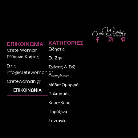
F
I
P
ΚΑΤΗΓΟΡΊΕΣ
ΕΠΙΚΟΙΝΩΝΊΑ
a
n
i
Ειδήσεις
c
s
n
Crete Woman,
e
t
t
Ρέθυμνο Κρήτης
Ευ Ζην
b
a
e
Email:
o
g
r
Σχέσεις & Σεξ
o
r
e
info@cretewoman.gr
Οικογένεια
k
a
s
Cretewoman.gr
-
m
t
Μόδα-Ομορφιά
f
-
ΕΠΙΚΟΙΝΩΝΙΑ
Πολιτισμός
p
Κους-Κους
Παράξενα
Συνταγές