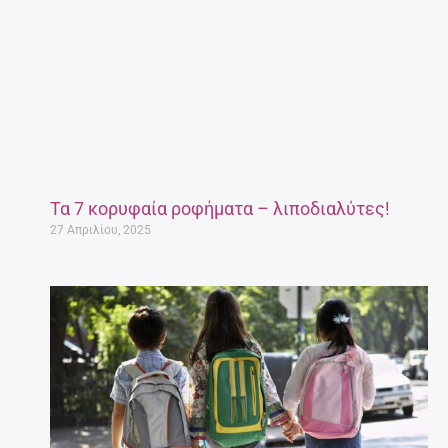
Τα 7 κορυφαία ροφήματα – λιποδιαλύτες!
27 Απριλίου, 2025