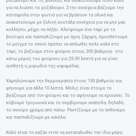
ρυζάλευρο και τις βανίλιες και ανακατεύουμε πολύ καλά
για να λιώσει το ρυζάλευρο. Στην συνέχεια βάζουμε την
κατσαρόλα στην φωτιά για να βράσουν τα υλικά και
ανακατεύουμε με ξύλινη κουτάλα συνέχεια για να μην μας
κολλήσει, μέχρι να πήξει. Αλείφουμε ένα ταψί με το
βούτυρο και πασπαλίζουμε με άχνη ζάχαρη, προσθέτουμε
το μείγμα το οποίο πρέπει να απλωθεί πολύ καλά στο
ταψί, το βάζουμε στον φούρνο στους 200 βαθμούς στο
κάτω μέρος του φούρνου για 25-30 λεπτά για να γίνει
αισθητή η μυρωδιά της καραμέλας.
Χαμηλώνουμε την θερμοκρασία στους 150 βαθμούς και
ψήνουμε για άλλα 10 λεπτά. Μόλις είναι έτοιμο το
βγάζουμε από τον φούρνο και το αφήνουμε να κρυώσει. Το
κόβουμε τριγωνικά και το σερβίρουμε ανάποδα, δηλαδή
το σκούρο χρώμα από πάνω. Ραντίζουμε με το ανθόνερο
και πασπαλίζουμε με κανέλα.
Καλό είναι το καζάν ντιπί να καταναλωθεί την ίδια μέρα.