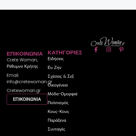
F
I
P
ΚΑΤΗΓΟΡΊΕΣ
ΕΠΙΚΟΙΝΩΝΊΑ
a
n
i
Ειδήσεις
c
s
n
Crete Woman,
e
t
t
Ρέθυμνο Κρήτης
Ευ Ζην
b
a
e
Email:
o
g
r
Σχέσεις & Σεξ
o
r
e
info@cretewoman.gr
Οικογένεια
k
a
s
Cretewoman.gr
-
m
t
Μόδα-Ομορφιά
f
-
ΕΠΙΚΟΙΝΩΝΙΑ
Πολιτισμός
p
Κους-Κους
Παράξενα
Συνταγές