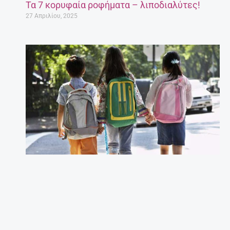
Τα 7 κορυφαία ροφήματα – λιποδιαλύτες!
27 Απριλίου, 2025