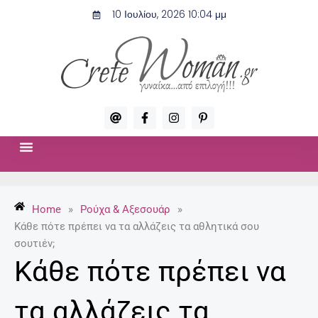
Μετάβαση
10 Ιουλίου, 2026 10:04 μμ
στο
περιεχόμενο
A
F
I
P
t
a
n
i
c
s
n
e
t
t
b
a
e
o
g
r
ΣΧΈΣΕΙΣ & ΣΕΞ
ΜΌΔΑ-ΟΜΟΡΦΙΆ
o
r
e
k
a
s
-
m
t
Home
»
Ρούχα & Αξεσουάρ
»
f
-
p
Κάθε πότε πρέπει να τα αλλάζεις τα αθλητικά σου
σουτιέν;
Κάθε πότε πρέπει να
τα αλλάζεις τα