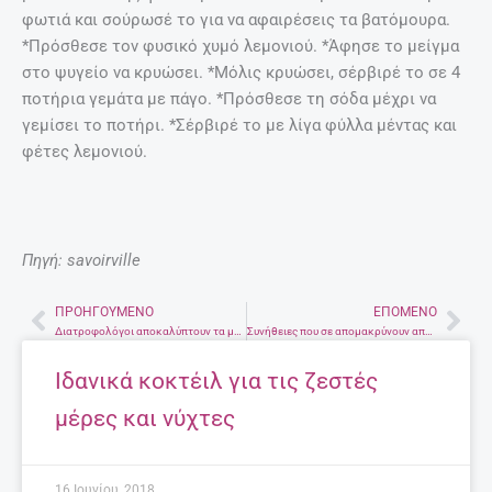
φωτιά και σούρωσέ το για να αφαιρέσεις τα βατόμουρα.
*Πρόσθεσε τον φυσικό χυμό λεμονιού. *Άφησε το μείγμα
στο ψυγείο να κρυώσει. *Μόλις κρυώσει, σέρβιρέ το σε 4
ποτήρια γεμάτα με πάγο. *Πρόσθεσε τη σόδα μέχρι να
γεμίσει το ποτήρι. *Σέρβιρέ το με λίγα φύλλα μέντας και
φέτες λεμονιού.
Πηγή: savoirville
ΠΡΟΗΓΟΎΜΕΝΟ
ΕΠΌΜΕΝΟ
Prev
Nex
Διατροφολόγοι αποκαλύπτουν τα μυστικά τους για το hangover
Συνήθειες που σε απομακρύνουν από ένα δυνατό healthy lifestyle
Ιδανικά κοκτέιλ για τις ζεστές
μέρες και νύχτες
16 Ιουνίου, 2018