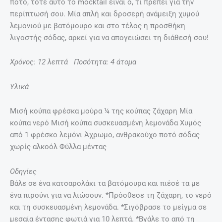
ποτό, τότε αυτό το mocktail είναι ο, τι πρέπει για την
περίπτωσή σου. Μία απλή και δροσερή ανάμειξη χυμού
λεμονιού με βατόμουρο και στο τέλος η προσθήκη
λιγοστής σόδας, αρκεί για να απογειώσει τη διάθεσή σου!
Χρόνος: 12 λεπτά Ποσότητα: 4 άτομα
Υλικά
Μισή κούπα φρέσκα μούρα ¼ της κούπας ζάχαρη Μία
κούπα νερό Μισή κούπα συσκευασμένη λεμονάδα Χυμός
από 1 φρέσκο λεμόνι Άχρωμο, ανθρακούχο ποτό σόδας
χωρίς αλκοόλ Φύλλα μέντας
Οδηγίες
Βάλε σε ένα κατσαρολάκι τα βατόμουρα και πιέσέ τα με
ένα πιρούνι για να λιώσουν. *Πρόσθεσε τη ζάχαρη, το νερό
και τη συσκευασμένη λεμονάδα. *Σιγόβρασε το μείγμα σε
μεσαία έντασης φωτιά για 10 λεπτά. *Βγάλε το από τη