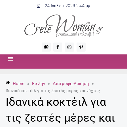
Μετάβαση
24 Ιουλίου, 2026 2:44 μμ
στο
περιεχόμενο
A
F
I
P
t
a
n
i
c
s
n
e
t
t
b
a
e
o
g
r
ΣΧΈΣΕΙΣ & ΣΕΞ
ΜΌΔΑ-ΟΜΟΡΦΙΆ
o
r
e
k
a
s
-
m
t
Home
»
Ευ Ζην
»
Διατροφή-Άσκηση
»
f
-
p
Ιδανικά κοκτέιλ για τις ζεστές μέρες και νύχτες
Ιδανικά κοκτέιλ για
τις ζεστές μέρες και