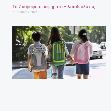
Τα 7 κορυφαία ροφήματα – λιποδιαλύτες!
27 Απριλίου, 2025