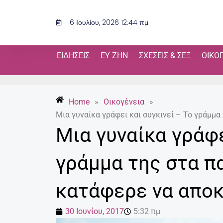
Μετάβαση
στο
6 Ιουλίου, 2026 12:44 πμ
περιεχόμενο
ΕΙΔΉΣΕΙΣ
ΕΥ ΖΗΝ
ΣΧΈΣΕΙΣ & ΣΕΞ
ΟΙΚΟ
Home
»
Οικογένεια
»
Mια γυναίκα γράφει και συγκινεί – Το γράμμα
Mια γυναίκα γράφε
γράμμα της στα πα
κατάφερε να αποκ
30 Ιουνίου, 2017
5:32 πμ