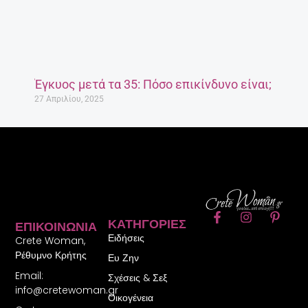
Έγκυος μετά τα 35: Πόσο επικίνδυνο είναι;
27 Απριλίου, 2025
F
I
P
ΚΑΤΗΓΟΡΊΕΣ
ΕΠΙΚΟΙΝΩΝΊΑ
a
n
i
Ειδήσεις
c
s
n
Crete Woman,
e
t
t
Ρέθυμνο Κρήτης
Ευ Ζην
b
a
e
Email:
o
g
r
Σχέσεις & Σεξ
o
r
e
info@cretewoman.gr
Οικογένεια
k
a
s