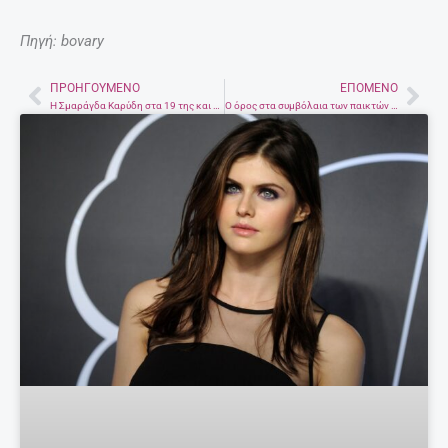
Πηγή: bovary
ΠΡΟΗΓΟΎΜΕΝΟ
ΕΠΌΜΕΝΟ
Prev
Nex
H Σμαράγδα Καρύδη στα 19 της και η φωτογραφία που πήρε χιλιάδες like
Ο όρος στα συμβόλαια των παικτών του Survivor 2 για τη σωματική τους ακεραιότητα