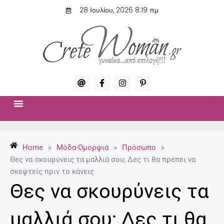
Μετάβαση
28 Ιουλίου, 2026 8:19 πμ
στο
περιεχόμενο
A
F
I
P
t
a
n
i
c
s
n
e
t
t
b
a
e
o
g
r
ΣΧΈΣΕΙΣ & ΣΕΞ
ΜΌΔΑ-ΟΜΟΡΦΙΆ
o
r
e
k
a
s
-
m
t
Home
»
Μόδα-Ομορφιά
»
Πρόσωπο
»
f
-
p
Θες να σκουρύνεις τα μαλλιά σου; Δες τι θα πρέπει να
σκεφτείς πριν το κάνεις
Θες να σκουρύνεις τα
μαλλιά σου; Δες τι θα