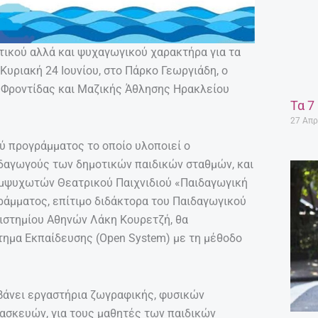
ικού αλλά και ψυχαγωγικού χαρακτήρα για τα
 Κυριακή 24 Ιουνίου, στο Πάρκο Γεωργιάδη, ο
 Φροντίδας και Μαζικής Άθλησης Ηρακλείου
Τα 7
27 Απρ
ύ προγράμματος το οποίο υλοποιεί ο
δαγωγούς των δημοτικών παιδικών σταθμών, και
Εμψυχωτών Θεατρικού Παιχνιδιού «Παιδαγωγική
ράμματος, επίτιμο διδάκτορα του Παιδαγωγικού
ιστημίου Αθηνών Λάκη Κουρετζή, θα
τημα Εκπαίδευσης (Open System) με τη μέθοδο
βάνει εργαστήρια ζωγραφικής, φυσικών
τασκευών, για τους μαθητές των παιδικών