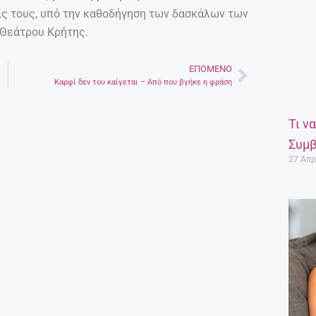
ίς τους, υπό την καθοδήγηση των δασκάλων των
Θεάτρου Κρήτης.
ΕΠΌΜΕΝΟ
Next
Καρφί δεν του καίγεται – Από που βγήκε η φράση
Τι ν
Συμβ
27 Απρ