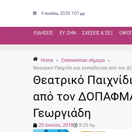
Μετάβαση
στο
11 Ιουλίου, 2026 7:07 μμ
περιεχόμενο
ΕΙΔΉΣΕΙΣ
ΕΥ ΖΗΝ
ΣΧΈΣΕΙΣ & ΣΕΞ
ΟΙΚΟ
Home
»
Cretewoman σήμερα
»
Θεατρικό Παιχνίδι και εκπαίδευση από τον
Θεατρικό Παιχνίδ
από τον ΔΟΠΑΦΜ
Γεωργιάδη
20 Ιουνίου, 2018
8:25 πμ