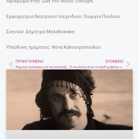
Αφιέρωμα στην ζωή του Νίκου Ξυλούρη
Εμψυχώτρια Θεατρικού παιχνιδιού: Γεωργία Πουλιού
Σκηνικά: Δήμητρα Μηλαθιανάκη
Υπεύθυνη τμήματος: Νένα Καλογεροπούλου
ΠΡΟΗΓΟΎΜΕΝΟ
ΕΠΌΜΕΝΟ
Prev
Nex
Ψάχνουν πιστώσεις για την αναστήλωση του λεπροκομείου στη Σπιναλόγκα
Τι να κάνετε όταν το παιδί φοβάται τη θάλασσα