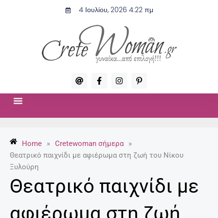
Μετάβαση
4 Ιουλίου, 2026 4:22 πμ
στο
περιεχόμενο
A
F
I
P
t
a
n
i
c
s
n
e
t
t
b
a
e
o
g
r
ΣΧΈΣΕΙΣ & ΣΕΞ
ΜΌΔΑ-ΟΜΟΡΦΙΆ
o
r
e
k
a
s
-
m
t
Home
»
Cretewoman σήμερα
»
f
-
p
Θεατρικό παιχνίδι με αφιέρωμα στη ζωή του Νίκου
Ξυλούρη
Θεατρικό παιχνίδι με
αφιέρωμα στη ζωή