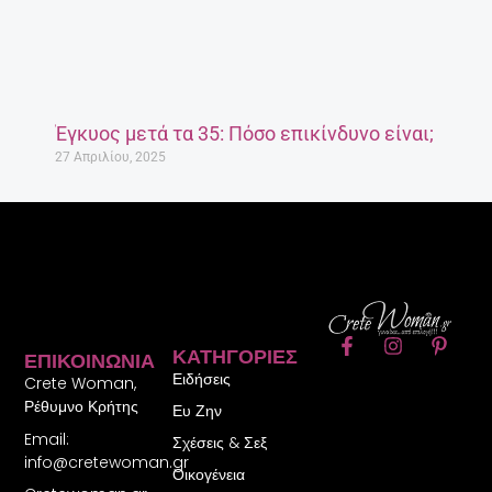
Έγκυος μετά τα 35: Πόσο επικίνδυνο είναι;
27 Απριλίου, 2025
F
I
P
ΚΑΤΗΓΟΡΊΕΣ
ΕΠΙΚΟΙΝΩΝΊΑ
a
n
i
Ειδήσεις
c
s
n
Crete Woman,
e
t
t
Ρέθυμνο Κρήτης
Ευ Ζην
b
a
e
Email:
o
g
r
Σχέσεις & Σεξ
o
r
e
info@cretewoman.gr
Οικογένεια
k
a
s