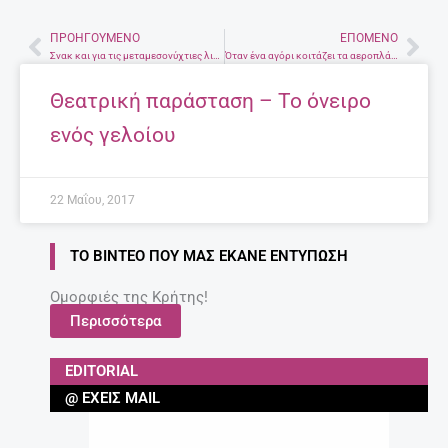
ΠΡΟΗΓΟΎΜΕΝΟ
ΕΠΌΜΕΝΟ
Prev
Nex
Σνακ και για τις μεταμεσονύχτιες λιγούρες
Όταν ένα αγόρι κοιτάζει τα αεροπλάνα. Του Γιώργου Παπακωνσταντή
Θεατρική παράσταση – Το όνειρο
ενός γελοίου
22 Μαΐου, 2017
ΤΟ ΒΊΝΤΕΟ ΠΟΥ ΜΑΣ ΈΚΑΝΕ ΕΝΤΎΠΩΣΗ
Ομορφιές της Κρήτης!
Περισσότερα
EDITORIAL
@ ΈΧΕΙΣ MAIL