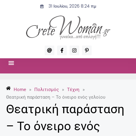
Μετάβαση
31 Ιουλίου, 2026 8:24 πμ
στο
περιεχόμενο
A
F
I
P
t
a
n
i
c
s
n
e
t
t
b
a
e
o
g
r
ΣΧΈΣΕΙΣ & ΣΕΞ
ΜΌΔΑ-ΟΜΟΡΦΙΆ
o
r
e
k
a
s
-
m
t
Home
»
Πολιτισμός
»
Τέχνη
»
f
-
p
Θεατρική παράσταση – Το όνειρο ενός γελοίου
Θεατρική παράσταση
– Το όνειρο ενός