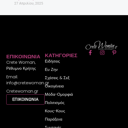
27 Απριλίου, 2025
F
I
P
ΚΑΤΗΓΟΡΊΕΣ
ΕΠΙΚΟΙΝΩΝΊΑ
a
n
i
Ειδήσεις
c
s
n
Crete Woman,
e
t
t
Ρέθυμνο Κρήτης
Ευ Ζην
b
a
e
Email:
o
g
r
Σχέσεις & Σεξ
o
r
e
info@cretewoman.gr
Οικογένεια
k
a
s
Cretewoman.gr
-
m
t
Μόδα-Ομορφιά
f
-
ΕΠΙΚΟΙΝΩΝΙΑ
Πολιτισμός
p
Κους-Κους
Παράξενα
Συνταγές