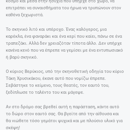
κόσμο και μέσα στην ησυχία που υπήρχε στο χώρο, να
επιτρέπει να συναισθήματα του ήρωα να τρυπώνουν στον
καθένα ξεχωριστά.
Το σκηνικό λιτό και υπέροχο. Ένας καλόγερος, μια
καρέκλα, ένα φαναράκι και ένα κερί που καίει, πάνω σε ένα
τραπεζάκι. Αλλά δεν χρειαζόταν τίποτα άλλο. Δεν υπήρχε
κανένα κενό που να έπρεπε να γεμίσει με ένα εντυπωσιακό
ή βαρύ σκηνικό.
Ο κύριος Βερύκιος, υπό την σκηνοθετική οδηγία του κύριο
Τάκη Χρυσικάκου, έκανε αυτό που νομίζω έπρεπε.
Σεβάστηκε το κείμενο, τους θεατές, τον εαυτό του,
ξεδίπλωσε το ταλέντο του και μάγεψε.
Αν στο δρόμο σας βρεθεί αυτή η παράσταση, κάντε αυτό
το δώρο στον εαυτό σας. Θα βγείτε από την αίθουσα και
θα νιώθετε τόσο γεμάτοι ψυχικά και με πλούσιο υλικό για
σκέψη!