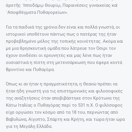
ἀρετῆς ῾Ιπποδάμῳ Θουρίῳ, Παραινέσεις γυναικείας καὶ
᾿Αποφθέγματα Πυθαγορείων».
Για τα παιδικά της χρόνια δεν είναι και πολλά γνωστά, οι
ιστορικοί υποθέτουν πάντως πως ο πατέρας της ήταν
προβεβλημένο μέλος της τοπικής κοινότητας. Ακόμα και
με μια θρησκευτική ομάδα που λάτρευε τον Όσιρι τον
έχουν συνδέσει οι ερευνητές και μας λένε πως ήταν
ουσιαστικά η πίστη στη μετενσάρκωση που έφερε κοντά
Βροντίνο και Πυθαγόρα.
Όπως κι αν ήταν η πραγματικότητα, η Θεανώ πρέπει να
ήταν ήδη γνωστή για τις επιστημονικές και φιλοσοφικές
της αναζητήσεις όταν αποβιβάστηκε στον Κρότωνα της
Κάτω Ιταλίας ο Πυθαγόρας περί το 531 π.Χ. Ο φιλόσοφος
είχε οργώσει τον κόσμο από τα 18 του, περνώντας από
Βαβυλώνα, Αίγυπτο, Σπάρτη και Κρήτη, και τώρα ήταν ώρα
για τη Μεγάλη Ελλάδα.