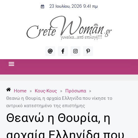
Μετάβαση
23 Ιουλίου, 2026 9:41 πμ
στο
περιεχόμενο
A
F
I
P
t
a
n
i
c
s
n
e
t
t
b
a
e
o
g
r
ΣΧΈΣΕΙΣ & ΣΕΞ
ΜΌΔΑ-ΟΜΟΡΦΙΆ
o
r
e
k
a
s
-
m
t
Home
»
Κους-Κους
»
Πρόσωπα
»
f
-
p
Θεανώ η Θουρία, η αρχαία Ελληνίδα που νίκησε το
αντρικό κατεστημένο της επιστήμης
Θεανώ η Θουρία, η
αρχαία Ελληνίδα που