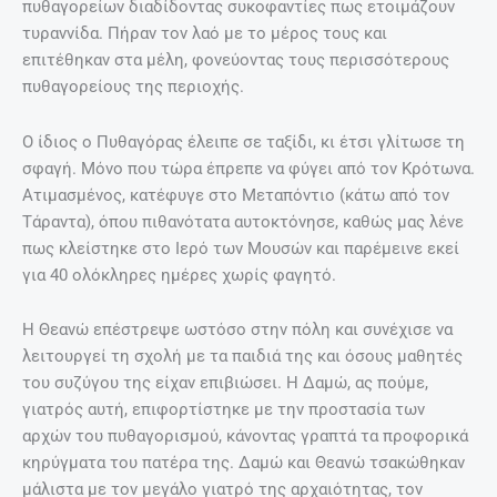
πυθαγορείων διαδίδοντας συκοφαντίες πως ετοιμάζουν
τυραννίδα. Πήραν τον λαό με το μέρος τους και
επιτέθηκαν στα μέλη, φονεύοντας τους περισσότερους
πυθαγορείους της περιοχής.
Ο ίδιος ο Πυθαγόρας έλειπε σε ταξίδι, κι έτσι γλίτωσε τη
σφαγή. Μόνο που τώρα έπρεπε να φύγει από τον Κρότωνα.
Ατιμασμένος, κατέφυγε στο Μεταπόντιο (κάτω από τον
Τάραντα), όπου πιθανότατα αυτοκτόνησε, καθώς μας λένε
πως κλείστηκε στο Ιερό των Μουσών και παρέμεινε εκεί
για 40 ολόκληρες ημέρες χωρίς φαγητό.
Η Θεανώ επέστρεψε ωστόσο στην πόλη και συνέχισε να
λειτουργεί τη σχολή με τα παιδιά της και όσους μαθητές
του συζύγου της είχαν επιβιώσει. Η Δαμώ, ας πούμε,
γιατρός αυτή, επιφορτίστηκε με την προστασία των
αρχών του πυθαγορισμού, κάνοντας γραπτά τα προφορικά
κηρύγματα του πατέρα της. Δαμώ και Θεανώ τσακώθηκαν
μάλιστα με τον μεγάλο γιατρό της αρχαιότητας, τον