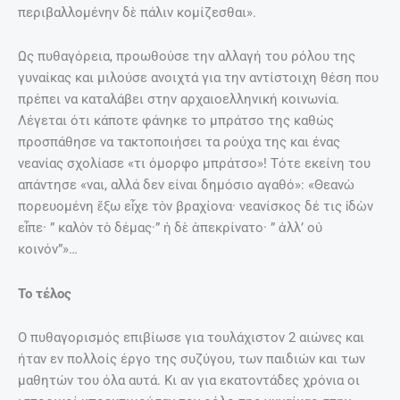
περιβαλλομένην δὲ πάλιν κομίζεσθαι».
Ως πυθαγόρεια, προωθούσε την αλλαγή του ρόλου της
γυναίκας και μιλούσε ανοιχτά για την αντίστοιχη θέση που
πρέπει να καταλάβει στην αρχαιοελληνική κοινωνία.
Λέγεται ότι κάποτε φάνηκε το μπράτσο της καθώς
προσπάθησε να τακτοποιήσει τα ρούχα της και ένας
νεανίας σχολίασε «τι όμορφο μπράτσο»! Τότε εκείνη του
απάντησε «ναι, αλλά δεν είναι δημόσιο αγαθό»: «Θεανὼ
πορευομένη ἔξω εἶχε τὸν βραχίονα· νεανίσκος δέ τις ἰδὼν
εἶπε· ” καλὸν τὸ δέμας·” ἡ δὲ ἀπεκρίνατο· ” ἀλλ’ οὐ
κοινόν”»…
Το τέλος
Ο πυθαγορισμός επιβίωσε για τουλάχιστον 2 αιώνες και
ήταν εν πολλοίς έργο της συζύγου, των παιδιών και των
μαθητών του όλα αυτά. Κι αν για εκατοντάδες χρόνια οι