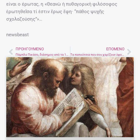
είναι ο έρωτας, η «Θεανὼ ἡ πυθαγορικὴ φιλόσοφος
ἐρωτηθεῖσα τί ἐστιν ἔρως ἔφη· ‘‘πάθος ψυχῆς
σχολαζούσης”»…
newsbeast
ΠΡΟΗΓΟΎΜΕΝΟ
ΕΠΌΜΕΝΟ
Prev
Nex
Πάμπλο Πικάσο, διάσημος από τα 14 του άφησε πίσω του 20.000 έργα!
Τα παπούτσια που σου χαρίζουν ύψος χωρίς να είναι ψηλοτάκουνα