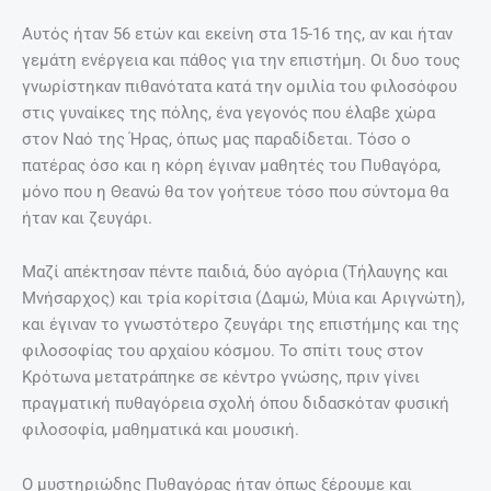
Αυτός ήταν 56 ετών και εκείνη στα 15-16 της, αν και ήταν
γεμάτη ενέργεια και πάθος για την επιστήμη. Οι δυο τους
γνωρίστηκαν πιθανότατα κατά την ομιλία του φιλοσόφου
στις γυναίκες της πόλης, ένα γεγονός που έλαβε χώρα
στον Ναό της Ήρας, όπως μας παραδίδεται. Τόσο ο
πατέρας όσο και η κόρη έγιναν μαθητές του Πυθαγόρα,
μόνο που η Θεανώ θα τον γοήτευε τόσο που σύντομα θα
ήταν και ζευγάρι.
Μαζί απέκτησαν πέντε παιδιά, δύο αγόρια (Τήλαυγης και
Μνήσαρχος) και τρία κορίτσια (Δαμώ, Μύια και Αριγνώτη),
και έγιναν το γνωστότερο ζευγάρι της επιστήμης και της
φιλοσοφίας του αρχαίου κόσμου. Το σπίτι τους στον
Κρότωνα μετατράπηκε σε κέντρο γνώσης, πριν γίνει
πραγματική πυθαγόρεια σχολή όπου διδασκόταν φυσική
φιλοσοφία, μαθηματικά και μουσική.
Ο μυστηριώδης Πυθαγόρας ήταν όπως ξέρουμε και