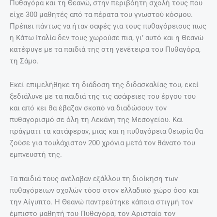
Πυθαγόρα και τη Θεανώ, στην περιβόητη σχολή τους που
είχε 300 μαθητές από τα πέρατα του γνωστού κόσμου.
Πρέπει πάντως να ήταν σαφές για τους πυθαγόρειους πως
η Κάτω Ιταλία δεν τους χωρούσε πια, γι’ αυτό και η Θεανώ
κατέφυγε με τα παιδιά της στη γενέτειρα του Πυθαγόρα,
τη Σάμο.
Εκεί επιμελήθηκε τη διάδοση της διδασκαλίας του, εκεί
ξεδιάλυνε με τα παιδιά της τις ασάφειες του έργου του
και από κει θα έβαζαν σκοπό να διαδώσουν τον
πυθαγορισμό σε όλη τη Λεκάνη της Μεσογείου. Και
πράγματι τα κατάφεραν, μιας και η πυθαγόρεια θεωρία θα
ζούσε για τουλάχιστον 200 χρόνια μετά τον θάνατο του
εμπνευστή της.
Τα παιδιά τους ανέλαβαν εξάλλου τη διοίκηση των
πυθαγόρειων σχολών τόσο στον ελλαδικό χώρο όσο και
την Αίγυπτο. Η Θεανώ παντρεύτηκε κάποια στιγμή τον
έμπιστο μαθητή του Πυθαγόρα, τον Αρισταίο τον