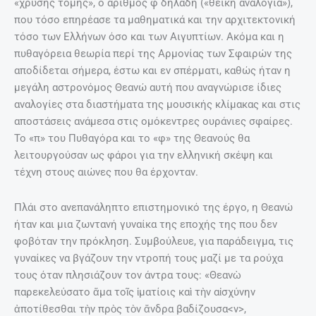
«χρυσής τομής», ο αριθμός φ δηλαδή («θεϊκή αναλογία»),
που τόσο επηρέασε τα μαθηματικά και την αρχιτεκτονική
τόσο των Ελλήνων όσο και των Αιγυπτίων. Ακόμα και η
πυθαγόρεια θεωρία περί της Αρμονίας των Σφαιρών της
αποδίδεται σήμερα, έστω και εν σπέρματι, καθώς ήταν η
μεγάλη αστρονόμος Θεανώ αυτή που αναγνώρισε ίδιες
αναλογίες στα διαστήματα της μουσικής κλίμακας και στις
αποστάσεις ανάμεσα στις ομόκεντρες ουράνιες σφαίρες.
Το «π» του Πυθαγόρα και το «φ» της Θεανούς θα
λειτουργούσαν ως φάροι για την ελληνική σκέψη και
τέχνη στους αιώνες που θα έρχονταν.
Πλάι στο ανεπανάληπτο επιστημονικό της έργο, η Θεανώ
ήταν και μια ζωντανή γυναίκα της εποχής της που δεν
φοβόταν την πρόκληση. Συμβούλευε, για παράδειγμα, τις
γυναίκες να βγάζουν την ντροπή τους μαζί με τα ρούχα
τους όταν πλησιάζουν τον άντρα τους: «Θεανὼ
παρεκελεύσατο ἅμα τοῖς ἱματίοις καὶ τὴν αἰσχύνην
ἀποτίθεσθαι τὴν πρὸς τὸν ἄνδρα βαδίζουσα<ν>,