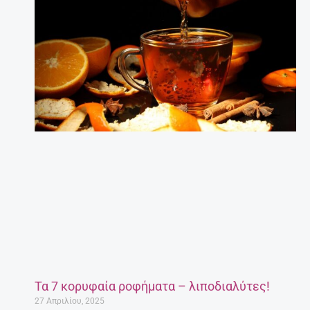
Τα 7 κορυφαία ροφήματα – λιποδιαλύτες!
27 Απριλίου, 2025