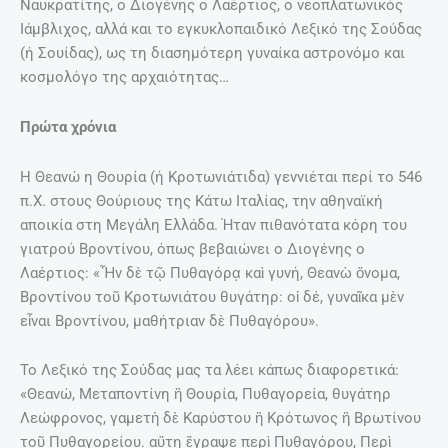
Ναυκρατίτης, ο Διογένης ο Λαέρτιος, ο νεοπλατωνικός
Ιάμβλιχος, αλλά και το εγκυκλοπαιδικό Λεξικό της Σούδας
(ή Σουίδας), ως τη διασημότερη γυναίκα αστρονόμο και
κοσμολόγο της αρχαιότητας…
Πρώτα χρόνια
Η Θεανώ η Θουρία (ή Κροτωνιάτιδα) γεννιέται περί το 546
π.Χ. στους Θούριους της Κάτω Ιταλίας, την αθηναϊκή
αποικία στη Μεγάλη Ελλάδα. Ήταν πιθανότατα κόρη του
γιατρού Βροντίνου, όπως βεβαιώνει ο Διογένης ο
Λαέρτιος: «Ἦν δὲ τῷ Πυθαγόρᾳ καὶ γυνή, Θεανὼ ὄνομα,
Βροντίνου τοῦ Κροτωνιάτου θυγάτηρ: οἱ δέ, γυναῖκα μὲν
εἶναι Βροντίνου, μαθήτριαν δὲ Πυθαγόρου».
Το Λεξικό της Σούδας μας τα λέει κάπως διαφορετικά:
«Θεανώ, Μεταποντίνη ἢ Θουρία, Πυθαγορεία, θυγάτηρ
Λεώφρονος, γαμετὴ δὲ Καρύστου ἢ Κρότωνος ἢ Βρωτίνου
τοῦ Πυθαγορείου. αὕτη ἔγραψε περὶ Πυθαγόρου, Περὶ