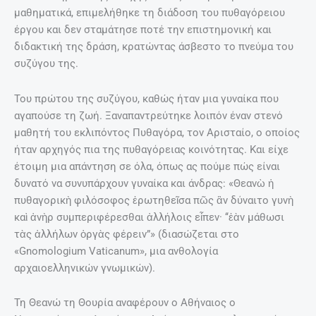
μαθηματικά, επιμελήθηκε τη διάδοση του πυθαγόρειου
έργου και δεν σταμάτησε ποτέ την επιστημονική και
διδακτική της δράση, κρατώντας άσβεστο το πνεύμα του
συζύγου της.
Του πρώτου της συζύγου, καθώς ήταν μια γυναίκα που
αγαπούσε τη ζωή. Ξαναπαντρεύτηκε λοιπόν έναν στενό
μαθητή του εκλιπόντος Πυθαγόρα, τον Αρισταίο, ο οποίος
ήταν αρχηγός πια της πυθαγόρειας κοινότητας. Και είχε
έτοιμη μια απάντηση σε όλα, όπως ας πούμε πώς είναι
δυνατό να συνυπάρχουν γυναίκα και άνδρας: «Θεανὼ ἡ
πυθαγορικὴ φιλόσοφος ἐρωτηθεῖσα πῶς ἂν δύναιτο γυνὴ
καὶ ἀνὴρ συμπεριφέρεσθαι ἀλλήλοις εἶπεν· ‘‘ἐὰν μάθωσι
τὰς ἀλλήλων ὀργὰς φέρειν”» (διασώζεται στο
«Gnomologium Vaticanum», μια ανθολογία
αρχαιοελληνικών γνωμικών).
Τη Θεανώ τη Θουρία αναφέρουν ο Αθήναιος ο