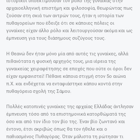
ιστορικοί υποεκτιμούσαν τον ρόλο της γυναίκας στην
αρχαιοελληνική επιστήμη και φιλοσοφία, θεωρώντας πως
ζούσαν στη σκιά των αντρών τους, ήταν η ιστορία των
πυθαγορείων που έδειξε ότι σε κάποιες πόλεις οι
γυναίκες είχαν άλλο ρόλο και λειτουργούσαν ακόμα και ως
έμπνευση για τους διάσημους συζύγους τους.
Η Θεανώ δεν ήταν μόνο μία από αυτές τις γυναίκες, αλλά
πιθανότατα η φυσική αρχηγός τους, μια ιέρεια της
γυναικείας χειραφέτησης σε εποχές που ούτε οι όροι δεν
είχαν εμφανιστεί! Πέθανε κάποια στιγμή στον 5ο αιώνα
π.Χ. και ενδέχεται να ενταφιάστηκε κάπου κοντά στην
πυθαγόρεια σχολή της Σάμου.
Πολλές κατοπινές γυναίκες της αρχαίας Ελλάδας άντλησαν
έμπνευση τόσο από τα επιστημονικά κατορθώματά της
όσο και από τον ίδιο τον βίο της. Έναν βίο ζωντανό και
έντονο, έτσι ακριβώς όπως θα τον ήθελε και ο
παθιασμένος Πυθαγόρας. Όταν μάλιστα τη ρώτησαν τι