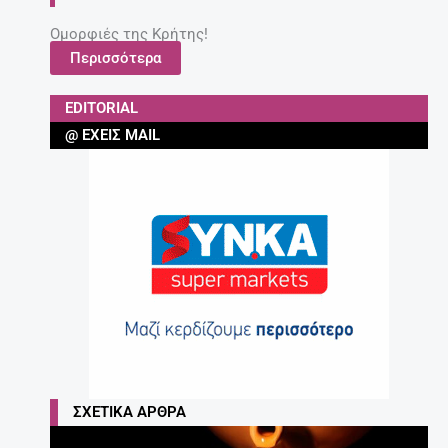
Ομορφιές της Κρήτης!
Περισσότερα
EDITORIAL
@ ΈΧΕΙΣ MAIL
ΣΧΕΤΙΚΆ ΆΡΘΡΑ