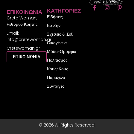
F
I
P
ΚΑΤΗΓΟΡΊΕΣ
ΕΠΙΚΟΙΝΩΝΊΑ
a
n
i
Ειδήσεις
c
s
n
Crete Woman,
e
t
t
Ρέθυμνο Κρήτης
Ευ Ζην
b
a
e
Email:
o
g
r
Σχέσεις & Σεξ
o
r
e
info@cretewoman.gr
Οικογένεια
k
a
s
Cretewoman.gr
-
m
t
Μόδα-Ομορφιά
f
-
ΕΠΙΚΟΙΝΩΝΙΑ
Πολιτισμός
p
Κους-Κους
Παράξενα
Συνταγές
© 2026 All Rights Reserved.