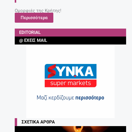
Ομορφιές της Κρήτης!
Περισσότερα
EDITORIAL
@ ΈΧΕΙΣ MAIL
ΣΧΕΤΙΚΆ ΆΡΘΡΑ