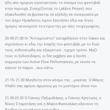
ήδη από ημερών εγκαταστήσει το πνεύμα του φεστιβάλ
στην περιοχή. Συνεχίζοντας το Lakkos Project, που
εξακολουθεί να βρίσκεται σε εξέλιξη σε συνεργασία με
τον Δήμο Ηρακλείου, έχουν ξεκινήσει εδώ και λίγες
ημέρες να κοσμούν τα κτίρια της με νέες τοιχογραφίες.
20.45-21.00 Οι “Αντικρουστοί” καταφθάνουν στον Λάκκο και
κηρύσσουν κι εδώ την έναρξη του φεστιβάλ, με το δικό
τους, ενθουσιώδη και εξαιρετικά …ηχηρό τρόπο. Μαζί
τους οι ξυλοπόδαροι, οι fire jugglers και η λοιπή …
συμμορία των Αctive Flow Performances, με σκοπό να
κάνουν το πάρκο …άνω κάτω.
21.15- 21.30 Μυηθείτε στον κόσμο της …μαγείας. Ο Μάγος
Vitalio σας αφήνει άφωνους με το μυστήριο show του.
21.30-23.30 Ο Γιάννης Παξιμαδάκης, ο Γιάννης Κρητικός, ο
Νίκος Σταματάκης και η Μαρία Φασουλάκη κλείνουν τη
βραδιά με ρεμπέτικα τραγούδια.