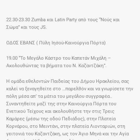
22.30-23.30 Zumba και Latin Party από τους “Νούς και
Σώμα” και τους JS.
ΟΔΟΣ ΕΒΑΝΣ ( Πύλη Ιησού-Καινούργια Πόρτα)
19.00 “Το Μεγάλο Κάστρο του Καπετάν Μιχάλη –
Ακολουθώντας τα βήματα του Ν. Καζαντζάκη”.
H ομάδα εθελοντών Παιδείας του Δήμου Ηρακλείου, σας
καλεί να ξεναγηθείτε στο …παρελθόν και να γνωρίσετε την
πόλη μέσα απ’ τα μάτια του μεγάλου συγγραφέα..
Συναντηθείτε μαζί της στην Καινούργια Πόρτα του
Ενετικού Τείχους και ακολουθήστε την στις Τρεις
Καμάρες (μέσω της οδού Πεδιάδος), στην Πλατεία
Κορνάρου, στο Μειντάνι, στην πλατεία Λιονταριών, στη
γειτονιά του Καζαντζάκη, ως τον Άγιο Μηνά και την Αγία