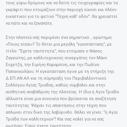
τους γύρω δρόμους και να δείτε τις τοιχογραφίες και τα
γκράφιτι που ετοιμάζουν στην περιοχή είκοσι και πλέον
εικαστικοί για το φετινό “Τέχνη καθ’ οδόν”. Θα χρειαστεί
να πάτε και να ξαναπάτε.
Στην πλατεία σάς περιμένει ένα σημαντικό …ερώτημα:
«Ποιος είσαι»? Το θέτει μια μεγάλη “εγκατάσταση”, με
τίτλο: “Έχετε ταυτότητα;”, που ετοίμασε ο Νάσος
Ζαγκώτης, με καλλιτεχνικούς συνεργάτες τον Μάνο
Ευχετζή, την Ειρήνη Καραμπίνη, και την Πωλίνα
Παπανικολάου. Η εγκατάσταση έγινε με τη στήριξη της
Δ.ΕΠ.ΑΝ.ΑΛ και τη σύμπραξη του Περιβαλλοντικού
Συλλόγου Αγίας Τριάδας, καθώς συμβάλει και στην
αισθητική αναβάθμιση της πλατείας. Η ίδια η Αγία Τριάδα
άλλωστε είναι μια συνοικία που βρίσκεται σε αναζήτηση
ταυτότητας. Ψάχνει τις απαντήσεις στην τέχνη που
απλώνει στον δικό της λαβύρινθο. Θέλει να γίνει: “η Αγία
Τριάδα των καλλιτεχνών”! Και σας καλεί για να σας
ρωτήσει: Εσείς έχετε ταυτότητα;