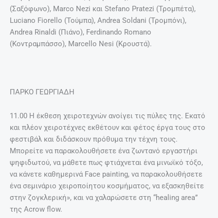
(Σαξόφωνο), Μarco Nezi και Stefano Pratezi (Τρoμπέτα),
Luciano Fiorello (Τούμπα), Andrea Soldani (Τρομπόνι),
Andrea Rinaldi (Πιάνο), Ferdinando Romano
(Κοντραμπάσσο), Marcello Nesi (Κρουστά).
ΠΑΡΚΟ ΓΕΩΡΓΙΑΔΗ
11.00 Η έκθεση χειροτεχνών ανοίγει τις πύλες της. Eκατό
και πλέον χειροτέχνες εκθέτουν και φέτος έργα τους στο
φεστιβάλ και διδάσκουν πρόθυμα την τέχνη τους.
Μπορείτε να παρακολουθήσετε ένα ζωντανό εργαστήρι
ψηφιδωτού, να μάθετε πως φτιάχνεται ένα μινωϊκό τόξο,
να κάνετε καθημερινά Face painting, να παρακολουθήσετε
ένα σεμινάριο χειροποίητου κοσμήματος, να εξασκηθείτε
στην ζογκλερική», και να χαλαρώσετε στη “healing area”
της Acrow flow.