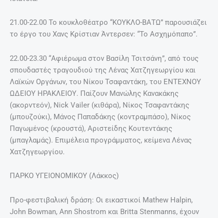
21.00-22.00 Το κουκλοθέατρο “ΚΟΥΚΛΟ-ΒΑΤΩ” παρουσιάζει
το έργο του Χανς Κρίστιαν Άντερσεν: “Το Ασχημόπαπο”.
22.00-23.30 “Αφιέρωμα στον Βασίλη Τσιτσάνη”, από τους
σπουδαστές τραγουδιού της Λένας Χατζηγεωργίου και
Λαϊκών Οργάνων, του Νίκου Τσαφαντάκη, του ΕΝΤΕΧΝΟΥ
ΩΔΕΙΟΥ ΗΡΑΚΛΕΙΟΥ. Παίζουν Μανώλης Κανακάκης
(ακορντεόν), Νick Vailer (κιθάρα), Νίκος Τσαφαντάκης
(μπουζούκι), Μάνος Παπαδάκης (κοντραμπάσο), Νίκος
Παγωμένος (κρουστά), Αριστείδης Κουτεντάκης
(μπαγλαμάς). Επιμέλεια προγράμματος, κείμενα Λένας
Χατζηγεωργίου.
ΠΑΡΚΟ ΥΓΕΙΟΝΟΜΙΚΟΥ (Λάκκος)
Προ-φεστιβαλική δράση: Οι εικαστικοί Μathew Halpin,
John Bowman, Αnn Shostrom και Britta Stenmanns, έχουν