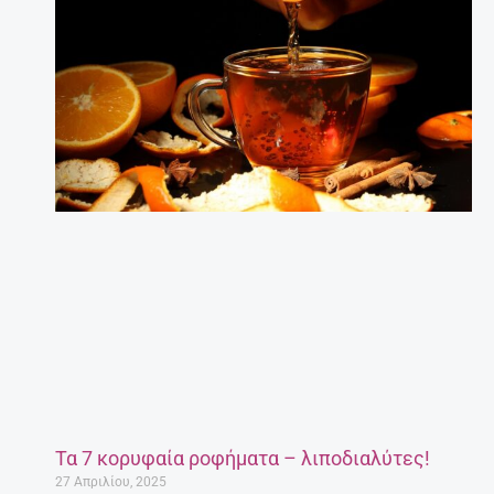
Τα 7 κορυφαία ροφήματα – λιποδιαλύτες!
27 Απριλίου, 2025