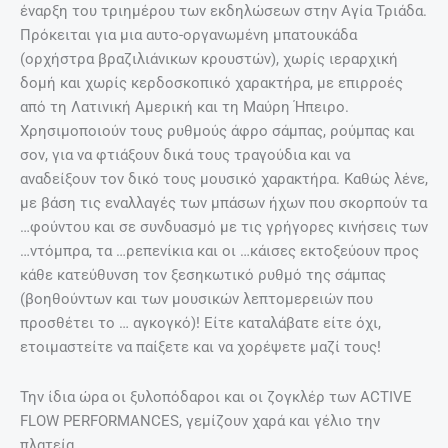
έναρξη του τριημέρου των εκδηλώσεων στην Αγία Τριάδα.
Πρόκειται για μια αυτο-οργανωμένη μπατουκάδα
(ορχήστρα βραζιλιάνικων κρουστών), χωρίς ιεραρχική
δομή και χωρίς κερδοσκοπικό χαρακτήρα, με επιρροές
από τη Λατινική Αμερική και τη Μαύρη Ήπειρο.
Χρησιμοποιούν τους ρυθμούς άφρο σάμπας, ρούμπας και
σον, για να φτιάξουν δικά τους τραγούδια και να
αναδείξουν τον δικό τους μουσικό χαρακτήρα. Καθώς λένε,
με βάση τις εναλλαγές των μπάσων ήχων που σκορπούν τα
…φούντου και σε συνδυασμό με τις γρήγορες κινήσεις των
…ντόμπρα, τα …ρεπενίκια και οι …κάισες εκτοξεύουν προς
κάθε κατεύθυνση τον ξεσηκωτικό ρυθμό της σάμπας
(βοηθούντων και των μουσικών λεπτομερειών που
προσθέτει το … αγκογκό)! Είτε καταλάβατε είτε όχι,
ετοιμαστείτε να παίξετε και να χορέψετε μαζί τους!
Την ίδια ώρα οι ξυλoπόδαροι και οι ζογκλέρ τωv ΑCTIVE
FLOW PERFORMANCES, γεμίζουν χαρά και γέλιο την
πλατεία.