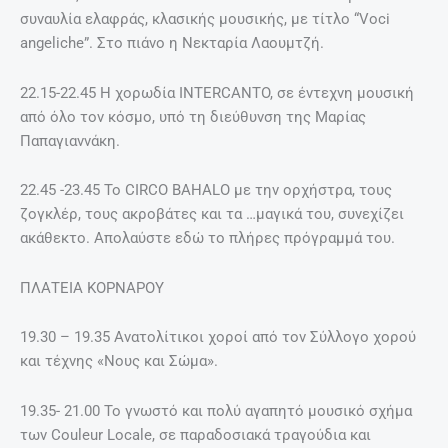
συναυλία ελαφράς, κλασικής μουσικής, με τίτλο “Voci
angeliche”. Στο πιάνο η Νεκταρία Λαουμτζή.
22.15-22.45 Η χορωδία ΙΝΤΕRCANTO, σε έντεχνη μουσική
από όλο τον κόσμο, υπό τη διεύθυνση της Μαρίας
Παπαγιαννάκη.
22.45 -23.45 Το CIRCO BAHALO με την ορχήστρα, τους
ζογκλέρ, τους ακροβάτες και τα …μαγικά του, συνεχίζει
ακάθεκτο. Απολαύστε εδώ το πλήρες πρόγραμμά του.
ΠΛΑΤΕΙΑ ΚΟΡΝΑΡΟΥ
19.30 – 19.35 Ανατολίτικοι χοροί από τον Σύλλογο χορού
και τέχνης «Νους και Σώμα».
19.35- 21.00 Το γνωστό και πολύ αγαπητό μουσικό σχήμα
των Couleur Locale, σε παραδοσιακά τραγούδια και