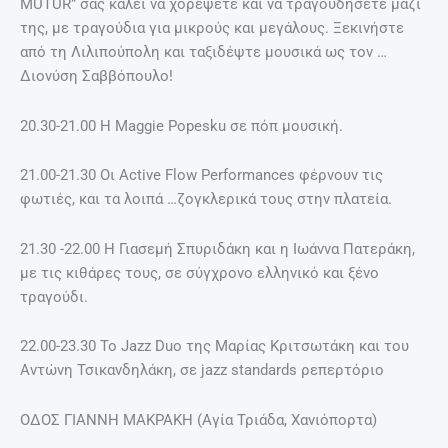
MUTUR” σας καλεί να χορέψετε και να τραγουδήσετε μαζί
της, με τραγούδια για μικρούς και μεγάλους. Ξεκινήστε
από τη Λιλιπούπολη και ταξιδέψτε μουσικά ως τον …
Διονύση Σαββόπουλο!
20.30-21.00 Η Maggie Popesku σε πόπ μουσική.
21.00-21.30 Οι Αctive Flow Performances φέρνουν τις
φωτιές, και τα λοιπά …ζογκλερικά τους στην πλατεία.
21.30 -22.00 Η Γιασεμή Σπυριδάκη και η Ιωάννα Πατεράκη,
με τις κιθάρες τους, σε σύγχρονο ελληνικό και ξένο
τραγούδι.
22.00-23.30 To Jazz Duo της Μαρίας Κριτσωτάκη και του
Αντώνη Τσικανδηλάκη, σε jazz standards ρεπερτόριο
ΟΔΟΣ ΓΙΑΝΝΗ ΜΑΚΡΑΚΗ (Αγία Τριάδα, Χανιόπορτα)