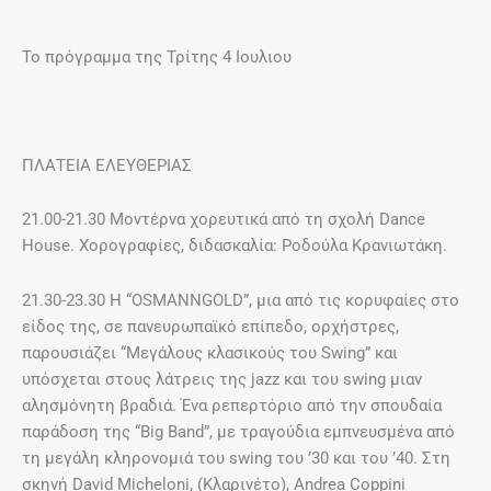
Το πρόγραμμα της Τρίτης 4 Ιουλιου
ΠΛΑΤΕΙΑ ΕΛΕΥΘΕΡΙΑΣ
21.00-21.30 Μοντέρνα χορευτικά από τη σχολή Dance
House. Xορογραφίες, διδασκαλία: Ροδούλα Κρανιωτάκη.
21.30-23.30 Η “OSMANNGOLD”, μια από τις κορυφαίες στο
είδος της, σε πανευρωπαϊκό επίπεδο, ορχήστρες,
παρουσιάζει “Μεγάλους κλασικούς του Swing” και
υπόσχεται στους λάτρεις της jazz και του swing μιαν
αλησμόνητη βραδιά. Ένα ρεπερτόριο από την σπουδαία
παράδοση της “Big Band”, με τραγούδια εμπνευσμένα από
τη μεγάλη κληρονομιά του swing του ’30 και του ’40. Στη
σκηνή David Micheloni, (Κλαρινέτο), Andrea Coppini