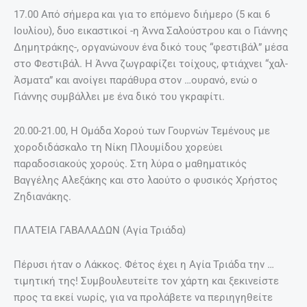
17.00 Από σήμερα και για το επόμενο διήμερο (5 και 6
Ιουλίου), δυο εικαστικοί -η Άννα Σαλούστρου και ο Γιάννης
Δημητράκης-, οργανώνουν ένα δικό τους “φεστιβάλ” μέσα
στο Φεστιβάλ. Η Άννα ζωγραφίζει τοίχους, φτιάχνει “χαλ-
Άσματα” και ανοίγει παράθυρα στον …ουρανό, ενώ ο
Γιάννης συμβάλλει με ένα δικό του γκραφίτι.
20.00-21.00, Η Ομάδα Χορού των Γουρνών Τεμένους με
χοροδιδάσκαλο τη Νίκη Πλουμίδου χορεύει
παραδοσιακούς χορούς. Στη λύρα ο μαθηματικός
Βαγγέλης Αλεξάκης και στο λαούτο ο φυσικός Χρήστος
Ζηδιανάκης.
ΠΛΑΤΕΙΑ ΓΑΒΑΛΑΔΩΝ (Αγία Τριάδα)
Πέρυσι ήταν ο Λάκκος. Φέτος έχει η Αγία Τριάδα την …
τιμητική της! Συμβουλευτείτε τον χάρτη και ξεκινείστε
προς τα εκεί νωρίς, για να προλάβετε να περιηγηθείτε