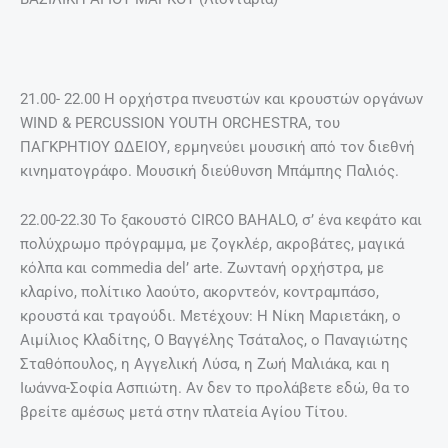
21.00- 22.00 Η ορχήστρα πνευστών και κρουστών οργάνων
WIND & PERCUSSION YOUTH ORCHESTRA, του
ΠΑΓΚΡΗΤΙΟΥ ΩΔΕΙΟΥ, ερμηνεύει μουσική από τον διεθνή
κινηματογράφο. Μουσική διεύθυνση Μπάμπης Παλιός.
22.00-22.30 Το ξακουστό CIRCO BAHALO, σ’ ένα κεφάτο και
πολύχρωμο πρόγραμμα, με ζογκλέρ, ακροβάτες, μαγικά
κόλπα και commedia del’ arte. Zωντανή ορχήστρα, με
κλαρίνο, πολίτικο λαούτο, ακορντεόν, κοντραμπάσο,
κρουστά και τραγούδι. Μετέχουν: H Νίκη Μαριετάκη, ο
Αιμίλιος Κλαδίτης, Ο Βαγγέλης Τσάταλος, ο Παναγιώτης
Σταθόπουλος, η Αγγελική Λύσα, η Ζωή Μαλιάκα, και η
Ιωάννα-Σοφία Ασπιώτη. Αν δεν το προλάβετε εδώ, θα το
βρείτε αμέσως μετά στην πλατεία Αγίου Τίτου.