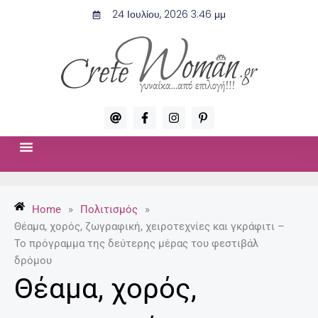
Μετάβαση
24 Ιουλίου, 2026 3:46 μμ
στο
περιεχόμενο
A
F
I
P
t
a
n
i
c
s
n
e
t
t
b
a
e
o
g
r
ΣΧΈΣΕΙΣ & ΣΕΞ
ΜΌΔΑ-ΟΜΟΡΦΙΆ
o
r
e
k
a
s
-
m
t
Home
»
Πολιτισμός
»
f
-
p
Θέαμα, χορός, ζωγραφική, χειροτεχνίες και γκράφιτι –
Το πρόγραμμα της δεύτερης μέρας του φεστιβάλ
δρόμου
Θέαμα, χορός,