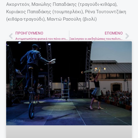
Ακορντεόν, Μανώλης Παπαδάκης (τραγούδι-κιθάρα),
Κυριάκος Παπαδάκης (τουμπερλέκι), Ρένα Τουτουντζάκη
(κιθάρα-τραγούδι), Μαντώ Ρασούλη (βιολί)
ΠΡΟΗΓΟΎΜΕΝΟ
ΕΠΌΜΕΝΟ
Prev
Nex
Αντιμετωπίστε φυσικά τον πόνο στις αρθρώσεις
Ξεκίνησαν οι εκδηλώσεις του πολιτιστικού συλλόγου Γαζίου