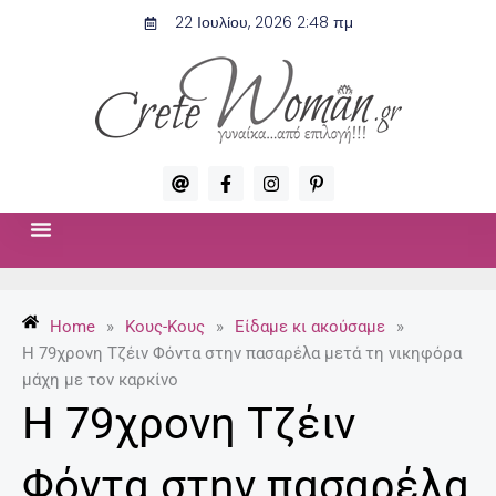
Μετάβαση
22 Ιουλίου, 2026 2:48 πμ
στο
περιεχόμενο
A
F
I
P
t
a
n
i
c
s
n
e
t
t
b
a
e
o
g
r
ΣΧΈΣΕΙΣ & ΣΕΞ
ΜΌΔΑ-ΟΜΟΡΦΙΆ
o
r
e
k
a
s
-
m
t
Home
»
Κους-Κους
»
Είδαμε κι ακούσαμε
»
f
-
p
Η 79χρονη Τζέιν Φόντα στην πασαρέλα μετά τη νικηφόρα
μάχη με τον καρκίνο
Η 79χρονη Τζέιν
Φόντα στην πασαρέλα