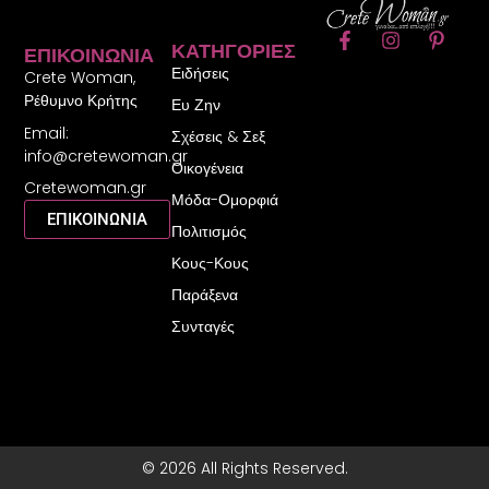
F
I
P
ΚΑΤΗΓΟΡΊΕΣ
ΕΠΙΚΟΙΝΩΝΊΑ
a
n
i
Ειδήσεις
c
s
n
Crete Woman,
e
t
t
Ρέθυμνο Κρήτης
Ευ Ζην
b
a
e
Email:
o
g
r
Σχέσεις & Σεξ
o
r
e
info@cretewoman.gr
Οικογένεια
k
a
s
Cretewoman.gr
-
m
t
Μόδα-Ομορφιά
f
-
ΕΠΙΚΟΙΝΩΝΙΑ
Πολιτισμός
p
Κους-Κους
Παράξενα
Συνταγές
© 2026 All Rights Reserved.