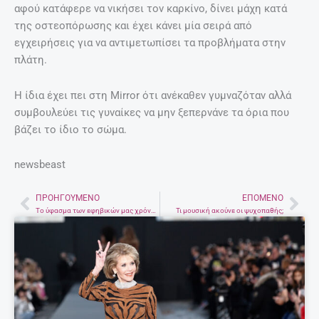
αφού κατάφερε να νικήσει τον καρκίνο, δίνει μάχη κατά
της οστεοπόρωσης και έχει κάνει μία σειρά από
εγχειρήσεις για να αντιμετωπίσει τα προβλήματα στην
πλάτη.
Η ίδια έχει πει στη Mirror ότι ανέκαθεν γυμναζόταν αλλά
συμβουλεύει τις γυναίκες να μην ξεπερνάνε τα όρια που
βάζει το ίδιο το σώμα.
newsbeast
ΠΡΟΗΓΟΎΜΕΝΟ
ΕΠΌΜΕΝΟ
Prev
Nex
To ύφασμα των εφηβικών μας χρόνων επιστρέφει – Κοτλέ, προτείνουν διάσημοι οίκοι μόδας για το Χειμώνα
Τι μουσική ακούνε οι ψυχοπαθής;