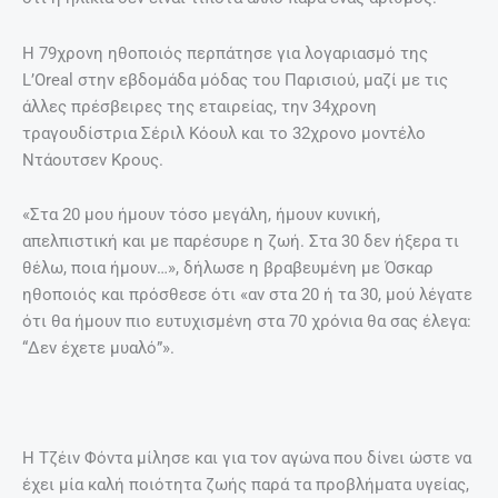
Η 79χρονη ηθοποιός περπάτησε για λογαριασμό της
L’Oreal στην εβδομάδα μόδας του Παρισιού, μαζί με τις
άλλες πρέσβειρες της εταιρείας, την 34χρονη
τραγουδίστρια Σέριλ Κόουλ και το 32χρονο μοντέλο
Ντάουτσεν Κρους.
«Στα 20 μου ήμουν τόσο μεγάλη, ήμουν κυνική,
απελπιστική και με παρέσυρε η ζωή. Στα 30 δεν ήξερα τι
θέλω, ποια ήμουν…», δήλωσε η βραβευμένη με Όσκαρ
ηθοποιός και πρόσθεσε ότι «αν στα 20 ή τα 30, μού λέγατε
ότι θα ήμουν πιο ευτυχισμένη στα 70 χρόνια θα σας έλεγα:
“Δεν έχετε μυαλό”».
Η Τζέιν Φόντα μίλησε και για τον αγώνα που δίνει ώστε να
έχει μία καλή ποιότητα ζωής παρά τα προβλήματα υγείας,