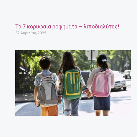
Τα 7 κορυφαία ροφήματα – λιποδιαλύτες!
27 Απριλίου, 2025