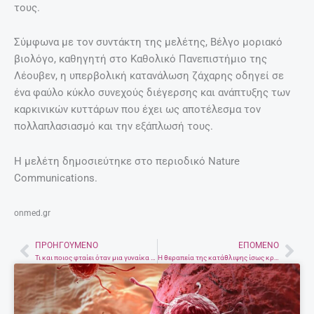
τους.
Σύμφωνα με τον συντάκτη της μελέτης, Βέλγο μοριακό
βιολόγο, καθηγητή στο Καθολικό Πανεπιστήμιο της
Λέουβεν, η υπερβολική κατανάλωση ζάχαρης οδηγεί σε
ένα φαύλο κύκλο συνεχούς διέγερσης και ανάπτυξης των
καρκινικών κυττάρων που έχει ως αποτέλεσμα τον
πολλαπλασιασμό και την εξάπλωσή τους.
Η μελέτη δημοσιεύτηκε στο περιοδικό Nature
Communications.
onmed.gr
ΠΡΟΗΓΟΎΜΕΝΟ
ΕΠΌΜΕΝΟ
Prev
Nex
Τι και ποιος φταίει όταν μια γυναίκα δεν έχει οργασμό;
Η θεραπεία της κατάθλιψης ίσως κρύβεται σε ένα μανιτάρι