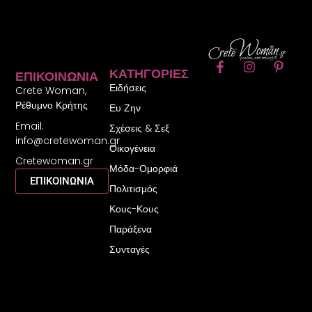
F
I
P
ΚΑΤΗΓΟΡΊΕΣ
ΕΠΙΚΟΙΝΩΝΊΑ
a
n
i
Ειδήσεις
c
s
n
Crete Woman,
e
t
t
Ρέθυμνο Κρήτης
Ευ Ζην
b
a
e
Email:
o
g
r
Σχέσεις & Σεξ
o
r
e
info@cretewoman.gr
Οικογένεια
k
a
s
Cretewoman.gr
-
m
t
Μόδα-Ομορφιά
f
-
ΕΠΙΚΟΙΝΩΝΙΑ
Πολιτισμός
p
Κους-Κους
Παράξενα
Συνταγές