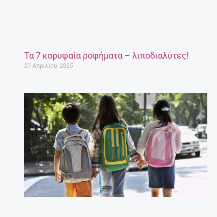
Τα 7 κορυφαία ροφήματα – λιποδιαλύτες!
27 Απριλίου, 2025