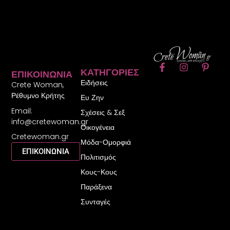
F
I
P
ΚΑΤΗΓΟΡΊΕΣ
ΕΠΙΚΟΙΝΩΝΊΑ
a
n
i
Ειδήσεις
c
s
n
Crete Woman,
e
t
t
Ρέθυμνο Κρήτης
Ευ Ζην
b
a
e
Email:
o
g
r
Σχέσεις & Σεξ
o
r
e
info@cretewoman.gr
Οικογένεια
k
a
s
Cretewoman.gr
-
m
t
Μόδα-Ομορφιά
f
-
ΕΠΙΚΟΙΝΩΝΙΑ
Πολιτισμός
p
Κους-Κους
Παράξενα
Συνταγές