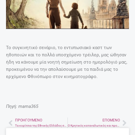
Το συγκινητικό σενάριο, το εντυπωσιακό καστ των
ηθοποιών και το πολλά υποσχόμενο τρέιλερ, μας ώθησαν
ήδη να κάνουμε μία νοητή σημείωση στο ημερολόγιό μας,
προκειμένου να την απολαύσουμε με τα παιδιά μας το
ερχόμενο Φθινόπωρο στον κινηματογράφο.
Πηγή: mama365
ΠΡΟΗΓΟΎΜΕΝΟ
ΕΠΌΜΕΝΟ
Prev
Nex
Τα κορίτσια της Εθνικής Ελλάδος στο μπάσκετ είναι ασταμάτητα
Ο Κρητικός καταναλωτικός και προμηθευτικός συνεταιρισμός SYNKA εγκαινίασε νέο κατάστημα στην Τήνο