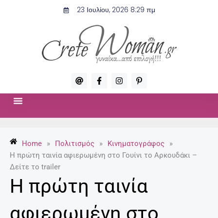
Μετάβαση
23 Ιουλίου, 2026 8:29 πμ
στο
περιεχόμενο
A
F
I
P
t
a
n
i
c
s
n
e
t
t
b
a
e
o
g
r
ΣΧΈΣΕΙΣ & ΣΕΞ
ΜΌΔΑ-ΟΜΟΡΦΙΆ
o
r
e
k
a
s
-
m
t
Home
»
Πολιτισμός
»
Κινηματογράφος
»
f
-
p
Η πρώτη ταινία αφιερωμένη στο Γουίνι το Αρκουδάκι –
Δείτε το trailer
Η πρώτη ταινία
αφιερωμένη στο