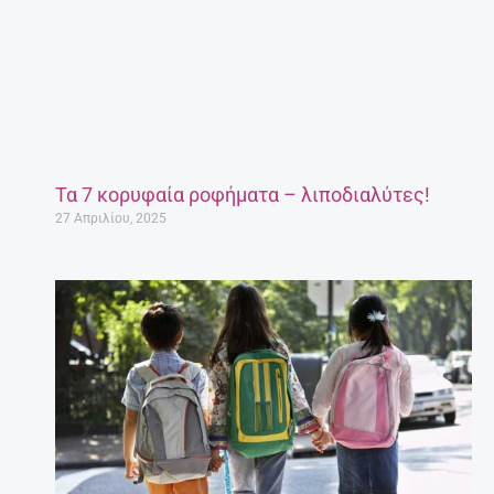
Τα 7 κορυφαία ροφήματα – λιποδιαλύτες!
27 Απριλίου, 2025