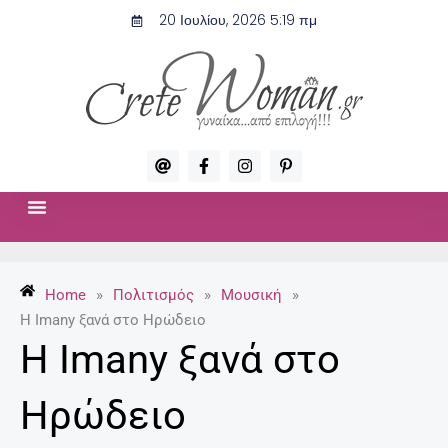
Μετάβαση
20 Ιουλίου, 2026 5:19 πμ
στο
περιεχόμενο
A
F
I
P
t
a
n
i
c
s
n
e
t
t
b
a
e
o
g
r
ΣΧΈΣΕΙΣ & ΣΕΞ
ΜΌΔΑ-ΟΜΟΡΦΙΆ
o
r
e
k
a
s
-
m
t
Home
»
Πολιτισμός
»
Μουσική
»
f
-
p
Η Imany ξανά στο Ηρώδειο
Η Imany ξανά στο
Ηρώδειο