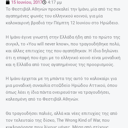
15 Ιουνίου, 2017
4:17 μμ
Το Φεστιβάλ Αθηνών προσκαλεί την Ιμάνυ, μία από τις πιο
αγαπημένες φωνές του ελληνικού κοινού, για μία
καλοκαιρινή βραδιά την Πέμπτη 12 Ιουνίου στο Ηρώδειο.
Η Ιμάνυ έγινε γνωστή στην Ελλάδα ήδη από το πρώτο της
σινγκλ, το «You will never know», που τραγουδήθηκε πολύ,
και άλλες επιτυχίες της που αγαπήθηκαν. Η ίδια δηλώνει
ότι η επαφή που έχει με το ελληνικό κοινό είναι μοναδική
και η Ελλάδα από τους αγαπημένους της προορισμούς.
Η Ιμάνυ έρχεται με τη μπάντα της αυτό το καλοκαίρι για
μια μοναδική συναυλία στοΩδείο Ηρώδου Αττικού, όπου
όπως λέει η ίδια πάντα ονειρευόταν να τραγουδήσει,
καλεσμένη από το Φεστιβάλ Αθηνών.
Θα τραγουδήσει παλιές, αλλά και νέες επιτυχίες της από
τον τελευταίο της δίσκο, The Wrong Kind of War, που
κυκλοφόρησε πριν λίγους μήνες. Μέσα από στίχους