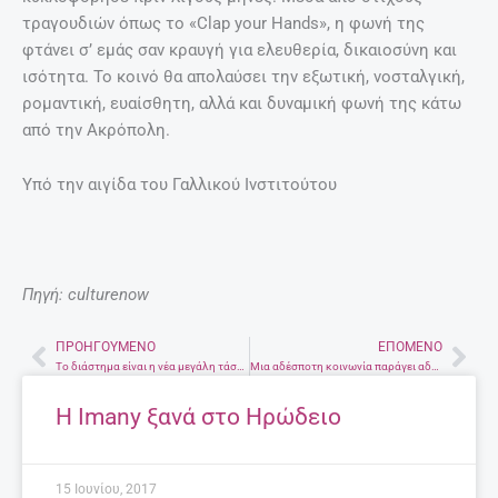
τραγουδιών όπως το «Clap your Hands», η φωνή της
φτάνει σ’ εμάς σαν κραυγή για ελευθερία, δικαιοσύνη και
ισότητα. Το κοινό θα απολαύσει την εξωτική, νοσταλγική,
ρομαντική, ευαίσθητη, αλλά και δυναμική φωνή της κάτω
από την Ακρόπολη.
​Υπό την αιγίδα του Γαλλικού Ινστιτούτου
Πηγή: culturenow
ΠΡΟΗΓΟΎΜΕΝΟ
ΕΠΌΜΕΝΟ
Prev
Nex
Το διάστημα είναι η νέα μεγάλη τάση στη μόδα
Μια αδέσποτη κοινωνία παράγει αδέσποτες σφαίρες! Του Γιώργου Παπακωνσταντή
Η Imany ξανά στο Ηρώδειο
15 Ιουνίου, 2017