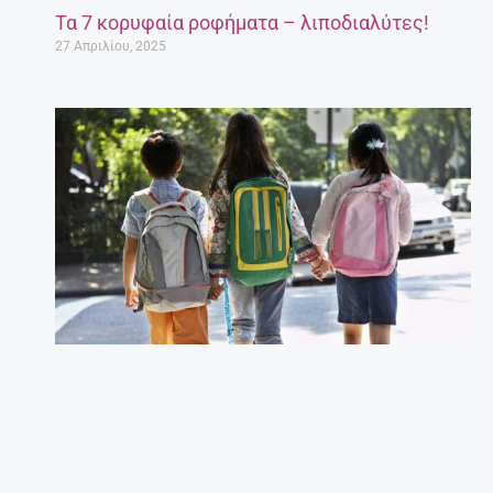
Τα 7 κορυφαία ροφήματα – λιποδιαλύτες!
27 Απριλίου, 2025