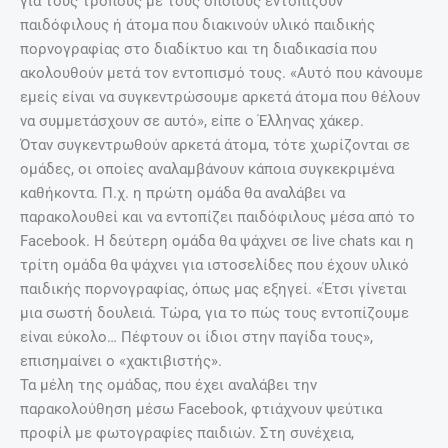
για τους τρόπους με τους οποίους εντοπίζουν
παιδόφιλους ή άτομα που διακινούν υλικό παιδικής
πορνογραφίας στο διαδίκτυο και τη διαδικασία που
ακολουθούν μετά τον εντοπισμό τους. «Αυτό που κάνουμε
εμείς είναι να συγκεντρώσουμε αρκετά άτομα που θέλουν
να συμμετάσχουν σε αυτό», είπε ο Έλληνας χάκερ.
Όταν συγκεντρωθούν αρκετά άτομα, τότε χωρίζονται σε
ομάδες, οι οποίες αναλαμβάνουν κάποια συγκεκριμένα
καθήκοντα. Π.χ. η πρώτη ομάδα θα αναλάβει να
παρακολουθεί και να εντοπίζει παιδόφιλους μέσα από το
Facebook. Η δεύτερη ομάδα θα ψάχνει σε live chats και η
τρίτη ομάδα θα ψάχνει για ιστοσελίδες που έχουν υλικό
παιδικής πορνογραφίας, όπως μας εξηγεί. «Έτσι γίνεται
μια σωστή δουλειά. Τώρα, για το πώς τους εντοπίζουμε
είναι εύκολο… Πέφτουν οι ίδιοι στην παγίδα τους»,
επισημαίνει ο «χακτιβιστής».
Τα μέλη της ομάδας, που έχει αναλάβει την
παρακολούθηση μέσω Facebook, φτιάχνουν ψεύτικα
προφίλ με φωτογραφίες παιδιών. Στη συνέχεια,