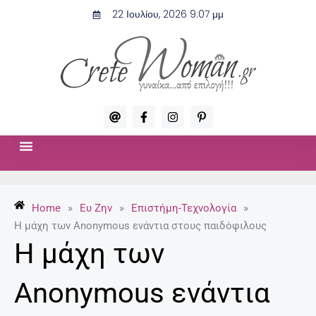
Μετάβαση
22 Ιουλίου, 2026 9:07 μμ
στο
περιεχόμενο
A
F
I
P
t
a
n
i
c
s
n
e
t
t
b
a
e
o
g
r
ΣΧΈΣΕΙΣ & ΣΕΞ
ΜΌΔΑ-ΟΜΟΡΦΙΆ
o
r
e
k
a
s
-
m
t
Home
»
Ευ Ζην
»
Επιστήμη-Τεχνολογία
»
f
-
p
Η μάχη των Anonymous ενάντια στους παιδόφιλους
Η μάχη των
Anonymous ενάντια