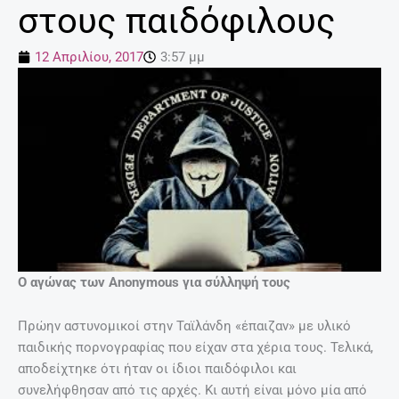
στους παιδόφιλους
12 Απριλίου, 2017
3:57 μμ
Ο αγώνας των Anonymous για σύλληψή τους
Πρώην αστυνομικοί στην Ταϊλάνδη «έπαιζαν» με υλικό
παιδικής πορνογραφίας που είχαν στα χέρια τους. Τελικά,
αποδείχτηκε ότι ήταν οι ίδιοι παιδόφιλοι και
συνελήφθησαν από τις αρχές. Κι αυτή είναι μόνο μία από