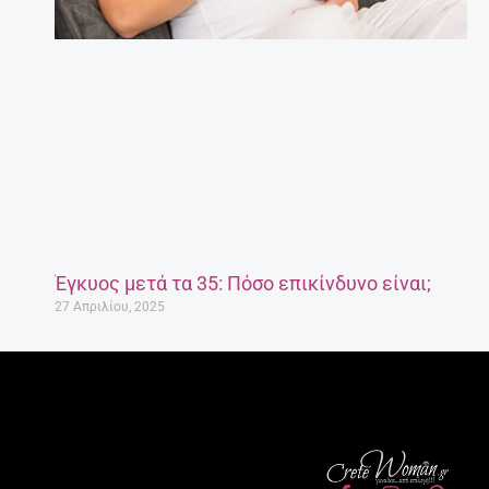
Έγκυος μετά τα 35: Πόσο επικίνδυνο είναι;
27 Απριλίου, 2025