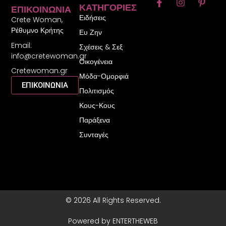
F
I
P
ΚΑΤΗΓΟΡΊΕΣ
ΕΠΙΚΟΙΝΩΝΊΑ
a
n
i
Ειδήσεις
c
s
n
Crete Woman,
e
t
t
Ρέθυμνο Κρήτης
Ευ Ζην
b
a
e
Email:
o
g
r
Σχέσεις & Σεξ
o
r
e
info@cretewoman.gr
Οικογένεια
k
a
s
Cretewoman.gr
-
m
t
Μόδα-Ομορφιά
f
-
ΕΠΙΚΟΙΝΩΝΙΑ
Πολιτισμός
p
Κους-Κους
Παράξενα
Συνταγές
© 2026 All Rights Reserved.
Powered by ENTERTHEWEB