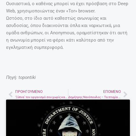
Ουσιαστικά, ο καθένας μπορεί να έχει πρόσβαση στο Deep
Web, χρησιμοποιώντας έναν «Tor» browser.
Ωστόσο, στο ίδιο αυτό καθεστώς ανωνυμίας και
ασυδοσίας, όπου διακινούνται όπλα και ναρκωτικά, μια
ομάδα ανθρώπων, οι Anonymous, οραματίστηκαν ότι αυτή
η ανωνυμία μπορεί να φέρει κάτι καλύτερο από την
εγκληματική συμπεριφορά.
Πηγή: topontiki
ΠΡΟΗΓΟΎΜΕΝΟ
ΕΠΌΜΕΝΟ
Prev
Nex
‘Ξύπνα’ τον οργανισμό σου χωρίς καφέ
Δημήτρης Νανόπουλος – Τα πτυχία δεν συνδέονται με την παιδεία του κάθε ατόμου