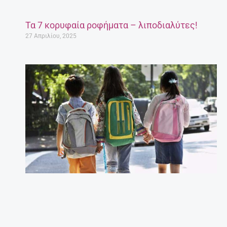
Τα 7 κορυφαία ροφήματα – λιποδιαλύτες!
27 Απριλίου, 2025