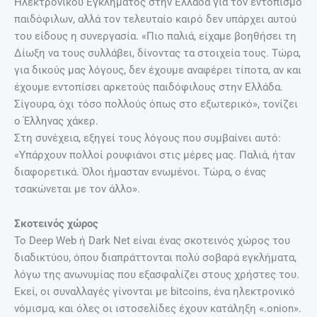
Ηλεκτρονικού Εγκλήματος στην Ελλάδα για τον εντοπισμό
παιδόφιλων, αλλά τον τελευταίο καιρό δεν υπάρχει αυτού
του είδους η συνεργασία. «Πιο παλιά, είχαμε βοηθήσει τη
Δίωξη να τους συλλάβει, δίνοντας τα στοιχεία τους. Τώρα,
για δικούς μας λόγους, δεν έχουμε αναφέρει τίποτα, αν και
έχουμε εντοπίσει αρκετούς παιδόφιλους στην Ελλάδα.
Σίγουρα, όχι τόσο πολλούς όπως στο εξωτερικό», τονίζει
ο Έλληνας χάκερ.
Στη συνέχεια, εξηγεί τους λόγους που συμβαίνει αυτό:
«Υπάρχουν πολλοί ρουφιάνοι στις μέρες μας. Παλιά, ήταν
διαφορετικά. Όλοι ήμασταν ενωμένοι. Τώρα, ο ένας
τσακώνεται με τον άλλο».
Σκοτεινός χώρος
Το Deep Web ή Dark Net είναι ένας σκοτεινός χώρος του
διαδικτύου, όπου διαπράττονται πολύ σοβαρά εγκλήματα,
λόγω της ανωνυμίας που εξασφαλίζει στους χρήστες του.
Εκεί, οι συναλλαγές γίνονται με bitcoins, ένα ηλεκτρονικό
νόμισμα, και όλες οι ιστοσελίδες έχουν κατάληξη «.onion».