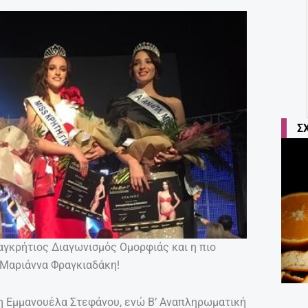
Σ
γκρήτιος Διαγωνισμός Ομορφιάς και η πιο
η Μαριάννα Φραγκιαδάκη!
η Εμμανουέλα Στεφάνου, ενώ Β’ Αναπληρωματική