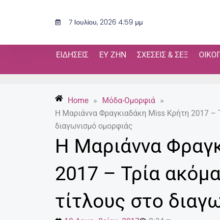
Μετάβαση
στο
7 Ιουλίου, 2026 4:59 μμ
περιεχόμενο
ΕΙΔΉΣΕΙΣ
ΕΥ ΖΗΝ
ΣΧΈΣΕΙΣ & ΣΕΞ
ΟΙΚΟ
Home
»
Μόδα-Ομορφιά
»
Η Μαριάννα Φραγκιαδάκη Miss Κρήτη 2017 – Τ
διαγωνισμό ομορφιάς
Η Μαριάννα Φραγκ
2017 – Τρία ακόμα
τίτλους στο διαγ