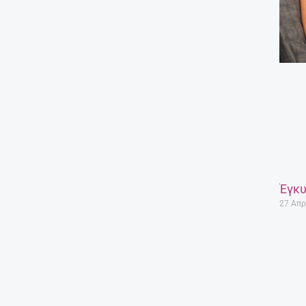
Έγκυ
27 Απρ