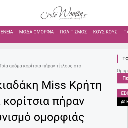
ΓΈΝΕΙΑ
ΜΌΔΑ-ΟΜΟΡΦΙΆ
ΠΟΛΙΤΙΣΜΌΣ
ΚΟΥΣ-ΚΟΥΣ
Π
ΤΟ
ρία ακόμα κορίτσια πήραν τίτλους στο
Ομορ
Πε
ιαδάκη Miss Κρήτη
ED
 κορίτσια πήραν
@ 
ωνισμό ομορφιάς