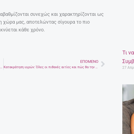
ναβαθμίζονται συνεχώς και χαρακτηρίζονται ως
η χώρα μας, αποτελώντας σίγουρα το πιο
ικνύεται κάθε χρόνο.
Τι ν
Συμβ
ΕΠΌΜΕΝΟ
Next
Η Μαριάννα Φραγκιαδάκη Miss Κρήτη 2017 – Τρία ακόμα κορίτσια πήραν τίτλους στο διαγωνισμό ομορφιάς
Κατακράτηση υγρών: Όλες οι πιθανές αιτίες και πώς θα την αντιμετωπίσετε
27 Απρ