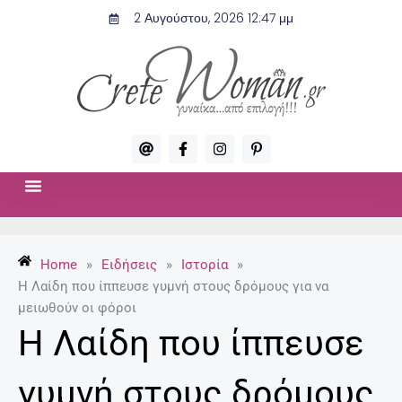
Μετάβαση
2 Αυγούστου, 2026 12:47 μμ
στο
περιεχόμενο
A
F
I
P
t
a
n
i
c
s
n
e
t
t
b
a
e
o
g
r
ΣΧΈΣΕΙΣ & ΣΕΞ
ΜΌΔΑ-ΟΜΟΡΦΙΆ
o
r
e
k
a
s
-
m
t
Home
»
Ειδήσεις
»
Ιστορία
»
f
-
p
Η Λαίδη που ίππευσε γυμνή στους δρόμους για να
μειωθούν οι φόροι
Η Λαίδη που ίππευσε
γυμνή στους δρόμους