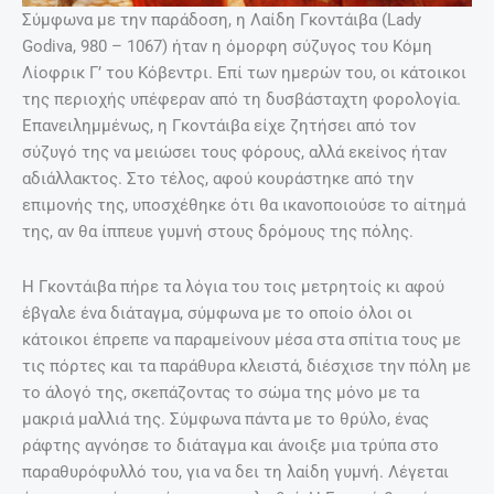
Σύμφωνα με την παράδοση, η Λαίδη Γκοντάιβα (Lady
Godiva, 980 – 1067) ήταν η όμορφη σύζυγος του Κόμη
Λίοφρικ Γ’ του Κόβεντρι. Επί των ημερών του, οι κάτοικοι
της περιοχής υπέφεραν από τη δυσβάσταχτη φορολογία.
Επανειλημμένως, η Γκοντάιβα είχε ζητήσει από τον
σύζυγό της να μειώσει τους φόρους, αλλά εκείνος ήταν
αδιάλλακτος. Στο τέλος, αφού κουράστηκε από την
επιμονής της, υποσχέθηκε ότι θα ικανοποιούσε το αίτημά
της, αν θα ίππευε γυμνή στους δρόμους της πόλης.
Η Γκοντάιβα πήρε τα λόγια του τοις μετρητοίς κι αφού
έβγαλε ένα διάταγμα, σύμφωνα με το οποίο όλοι οι
κάτοικοι έπρεπε να παραμείνουν μέσα στα σπίτια τους με
τις πόρτες και τα παράθυρα κλειστά, διέσχισε την πόλη με
το άλογό της, σκεπάζοντας το σώμα της μόνο με τα
μακριά μαλλιά της. Σύμφωνα πάντα με το θρύλο, ένας
ράφτης αγνόησε το διάταγμα και άνοιξε μια τρύπα στο
παραθυρόφυλλό του, για να δει τη λαίδη γυμνή. Λέγεται