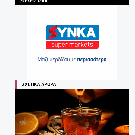
@ ΈΧΕΙΣ MAIL
ΣΧΕΤΙΚΆ ΆΡΘΡΑ