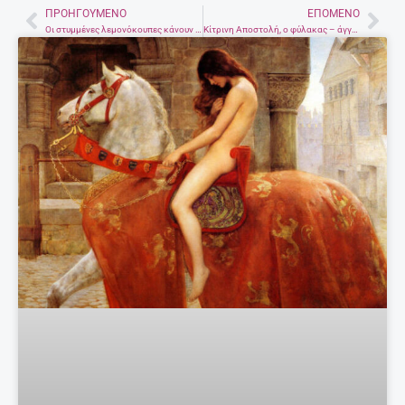
ΠΡΟΗΓΟΎΜΕΝΟ
ΕΠΌΜΕΝΟ
Prev
Nex
Οι στυμμένες λεμονόκουπες κάνουν θαύματα
Κίτρινη Αποστολή, ο φύλακας – άγγελος των ανθρώπων που