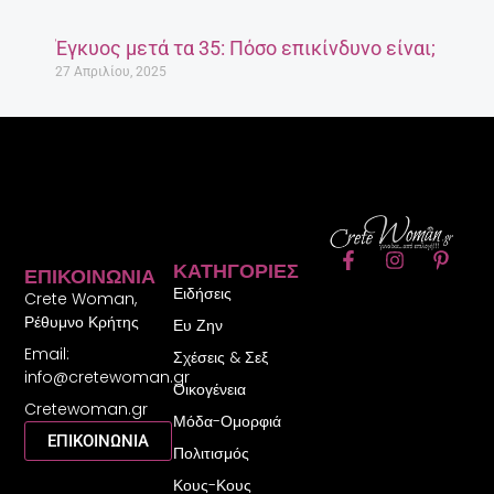
Έγκυος μετά τα 35: Πόσο επικίνδυνο είναι;
27 Απριλίου, 2025
F
I
P
ΚΑΤΗΓΟΡΊΕΣ
ΕΠΙΚΟΙΝΩΝΊΑ
a
n
i
Ειδήσεις
c
s
n
Crete Woman,
e
t
t
Ρέθυμνο Κρήτης
Ευ Ζην
b
a
e
Email:
o
g
r
Σχέσεις & Σεξ
o
r
e
info@cretewoman.gr
Οικογένεια
k
a
s
Cretewoman.gr
-
m
t
Μόδα-Ομορφιά
f
-
ΕΠΙΚΟΙΝΩΝΙΑ
Πολιτισμός
p
Κους-Κους