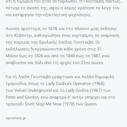
ότι η τιμωρία του ήταν να τυφλωθεί. Η Γκοντάιβα, πάντως,
πέτυχε το σκοπό της, αφού ο κόμης κράτησε το λόγο του
και κατάργησε την εξαντλητική φορολογία.
Αιώνες αργότερα, το 1678, και στο πλαίσιο μιας έκθεσης
στο Κόβεντρι, καθιερώθηκε ένας εορτασμός σε ανάμνηση
της πορείας της θρυλικής Λαίδης Γκοντάιβα. Οι
εκδηλώσεις διοργανώνονταν κάθε χρόνο στις 31
Μαΐου έως το 1826 και από το 1848 έως το 1887, ενώ
αναβίωσαν και πάλι από τις αρχές του 21ου αιώνα.
Για τη Λαίδη Γκοντάιβα γράφτηκαν και πολλά δημοφιλή
τραγούδια, όπως το Lady Godiva’s Operation (1968)
των Velvet Underground και το Lady Godiva (1967) των
Peter and Gordon, ενώ αναφορά σ’ αυτήν υπάρχει και στο
τραγούδι Don’t Stop Me Now (1978) των Queen.
sansimera.gr