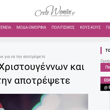
ΓΈΝΕΙΑ
ΜΌΔΑ-ΟΜΟΡΦΙΆ
ΠΟΛΙΤΙΣΜΌΣ
ΚΟΥΣ-ΚΟΥΣ
Π
ΤΟ
ικ για να την αποτρέψετε
Ομορ
Χριστουγέννων και
Πε
 την αποτρέψετε
ED
@ 