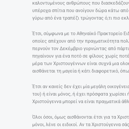
καλοντυμένους ανθρώπους που διασκεδάζουν 
υπέροχα σπίτια που ανοίγουν δώρα κάτω από 
γύρω από ένα τραπέζι τρώγοντας ό,τι πιο εκ
Έτσι, σύμφωνα με το Αθηναϊκό Πρακτορείο Ει
οποίες απέχουν από την πραγματικότητα πο
περνούν τον Δεκέμβριο γυρνώντας από πάρτι σ
πηγαίνουν για ένα ποτό σε φίλους χωρίς ποτέ
μέρα των Χριστουγέννων είναι συχνά μια ολο
αισθάνεται τη μαγεία ή κάτι διαφορετικό, όπω
Έτσι αν κανείς δεν έχει μία μεγάλη οικογένει
του) ή είναι μόνος, ή έχει πρόσφατα χωρίσει ή
Χριστούγεννα μπορεί να είναι πραγματικά άθλ
Όλοι όσοι, όμως αισθάνονται έτσι για τα Χρισ
μόνοι, λένε οι ειδικοί. Αν τα Χριστούγεννα 