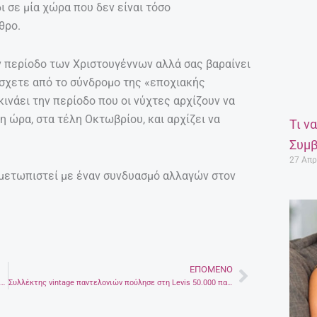
ι σε μία χώρα που δεν είναι τόσο
θρο.
ην περίοδο των Χριστουγέννων αλλά σας βαραίνει
άσχετε από το σύνδρομο της «εποχιακής
ινάει την περίοδο που οι νύχτες αρχίζουν να
η ώρα, στα τέλη Οκτωβρίου, και αρχίζει να
Τι ν
Συμβ
27 Απρ
τιμετωπιστεί με έναν συνδυασμό αλλαγών στον
ΕΠΌΜΕΝΟ
Next
Μαγικές στιγμές στην Παιχνιδοχώρα στο Ρέθυμνο – Αη Βασίλης, ξωτικά, μαστορούληδες και συναυλίες σήμερα
Συλλέκτης vintage παντελονιών πούλησε στη Levis 50.000 παντελόνια του