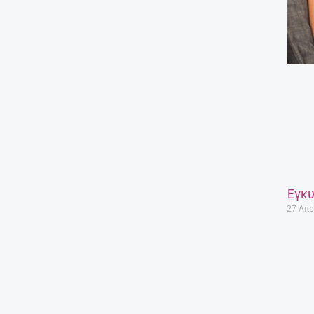
Έγκυ
27 Απρ