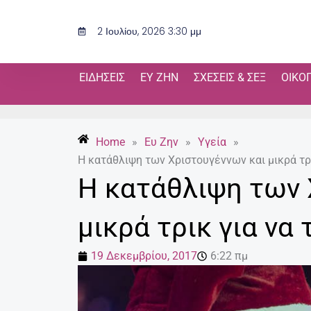
Μετάβαση
στο
2 Ιουλίου, 2026 3:30 μμ
περιεχόμενο
ΕΙΔΉΣΕΙΣ
ΕΥ ΖΗΝ
ΣΧΈΣΕΙΣ & ΣΕΞ
ΟΙΚΟ
Home
»
Ευ Ζην
»
Υγεία
»
Η κατάθλιψη των Χριστουγέννων και μικρά τρ
Η κατάθλιψη των 
μικρά τρικ για να
19 Δεκεμβρίου, 2017
6:22 πμ