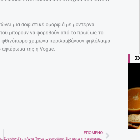
ώνει μια σοφιστικέ ομορφιά με μοντέρνα
που μπορούν να φορεθούν από το πρωί ως το
 το φθινόπωρο-χειμώνα περιλαμβάνουν ψηλόλαιμα
ο αφιέρωμα της η Vogue.
Σ
ΕΠΌΜΕΝΟ
Next
Συναγερμός για τη γρίπη: Στους 40 οι νεκροί -Ανάμεσά τους δύο παιδιά
Συγκλονίζει η Άννα Παναγιωτοπούλου: Σοκ μετά την απόπειρα δολοφονίας!