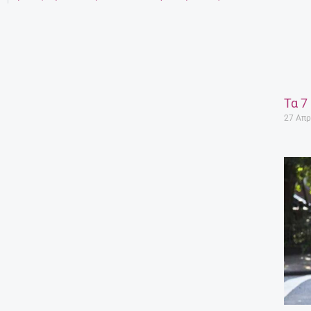
Τα 7
27 Απρ