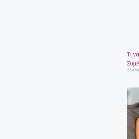
Τι ν
Συμβ
27 Απρ