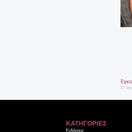
Έγκυ
27 Απρ
ΚΑΤΗΓΟΡΊΕΣ
Ειδήσεις