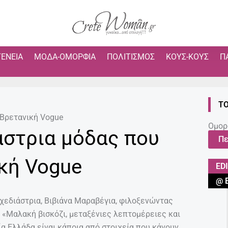
ΓΈΝΕΙΑ
ΜΌΔΑ-ΟΜΟΡΦΙΆ
ΠΟΛΙΤΙΣΜΌΣ
ΚΟΥΣ-ΚΟΥΣ
Π
ΤΟ
 Βρετανική Vogue
Ομορ
άστρια μόδας που
Πε
ική Vogue
ED
@ 
σχεδιάστρια, Βιβιάνα Μαραβέγια, φιλοξενώντας
. «Μαλακή βισκόζι, μεταξένιες λεπτομέρειες και
α Ελλάδα είναι κάποια από στοιχεία που κάνουν