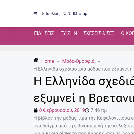
Μετάβαση
στο
9 Ιουλίου, 2026 11:55 μμ
περιεχόμενο
ΕΙΔΉΣΕΙΣ
ΕΥ ΖΗΝ
ΣΧΈΣΕΙΣ & ΣΕΞ
ΟΙΚΟ
Home
»
Μόδα-Ομορφιά
»
Η Ελληνίδα σχεδιάστρια μόδας που εξυμνεί η
Η Ελληνίδα σχεδι
εξυμνεί η Βρεταν
8 Φεβρουαρίου, 2019
7:46 πμ
Η βίβλος της μόδας τιμά την Κεφαλονίτισσα 
ένα δείγμα από τη φθινοπωρινή της κολεξιόν
μια αιθέρια αίσθηση που παραπέμπει σε Αρχαί