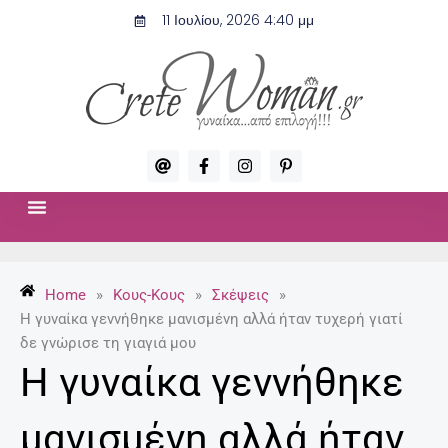
Μετάβαση
11 Ιουλίου, 2026 4:40 μμ
στο
περιεχόμενο
A
F
I
P
t
a
n
i
c
s
n
e
t
t
b
a
e
o
g
r
ΣΧΈΣΕΙΣ & ΣΕΞ
ΜΌΔΑ-ΟΜΟΡΦΙΆ
o
r
e
k
a
s
-
m
t
Home
»
Κους-Κους
»
Σκέψεις
»
f
-
p
Η γυναίκα γεννήθηκε μανισμένη αλλά ήταν τυχερή γιατί
δε γνώρισε τη γιαγιά μου
Η γυναίκα γεννήθηκε
μανισμένη αλλά ήταν