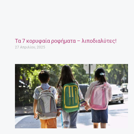
Τα 7 κορυφαία ροφήματα – λιποδιαλύτες!
27 Απριλίου, 2025