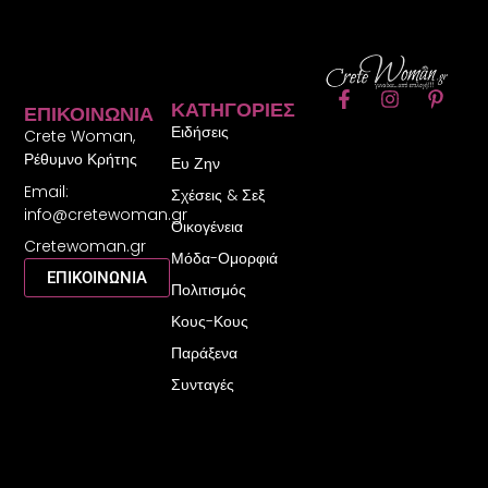
F
I
P
ΚΑΤΗΓΟΡΊΕΣ
ΕΠΙΚΟΙΝΩΝΊΑ
a
n
i
Ειδήσεις
c
s
n
Crete Woman,
e
t
t
Ρέθυμνο Κρήτης
Ευ Ζην
b
a
e
Email:
o
g
r
Σχέσεις & Σεξ
o
r
e
info@cretewoman.gr
Οικογένεια
k
a
s
Cretewoman.gr
-
m
t
Μόδα-Ομορφιά
f
-
ΕΠΙΚΟΙΝΩΝΙΑ
Πολιτισμός
p
Κους-Κους
Παράξενα
Συνταγές