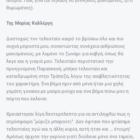
απορία: Πως γίνεται δηλαδή να γεννηθείς μανισμένος; (σ.σ
θυμωμένος).
Της Μαρίας Καλλέργη
Δυστυχώς τον τελευταίο καιρό το βρίσκω όλο και πιο
συχνά μπροστά μου, συναντώντας συνέχεια ανθρώπους
μανισμένους, με λυμένο το ζωνάρι για καβγά, όπως θά
λεγε και η γιαγιά μου. Τελευταίο περιστατικό την
προηγούμενη Παρασκευή, μπήκα τελευταία και
καταιδρωμένη στην Τράπεζα, λόγω της αναβλητικότητας
του χαρακτήρα. Ένα βήμα πριν από μένα ήταν μια χηλή
γεμάτη γυναίκα με μαύρα ρούχα και ένα βήμα πίσω μου η
πόρτα που έκλεινε.
Χρειάστηκαν λίγα δευτερόλεπτα για να αντιληφθώ πως η
ατμόσφαιρα “μύριζε μπαρούτι”. Δεν έφτανε που φτάσαμε
τελευταίες εγώ και η άλλη κυρία, αυτή ήταν και … έτοιμη!
Αμέσως άρχισε την γκρίνια γιατί δούλευε μόνο ένα ταμείο,