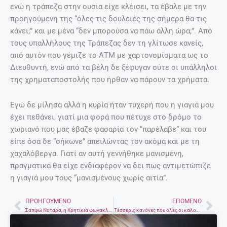
ενώ η τράπεζα στην ουσία είχε κλέισει, τα έβαλε με την
προηγούμενη της “όλες τις δουλειές της σήμερα θα τις
κάνει;” και με μένα “δεν μπορούσα να πάω άλλη ώρα;”. Από
τους υπαλλήλους της Τράπεζας δεν τη γλίτωσε κανείς,
από αυτόν που γέμιζε το ΑΤΜ με χαρτονομίσματα ως το
Διευθυντή, ενώ από τα βέλη δε ξέφυγαν ούτε οι υπάλληλοι
της χρηματαποστολής που ήρθαν να πάρουν τα χρήματα.
Εγώ δε μίλησα αλλά η κυρία ήταν τυχερή που η γιαγιά μου
έχει πεθάνει, γιατί μια φορά που πέτυχε στο δρόμο το
χωριανό που μας έβαζε φασαρία τον “παρέλαβε” και του
είπε όσα δε “σήκωνε” απειλώντας τον ακόμα και με τη
χαχαλόβεργα. Γιατί αν αυτή γεννήθηκε μανισμένη,
πραγματικά θα είχε ενδιαφέρον να δει πως αντιμετώπιζε
η γιαγιά μου τους “μανισμένους χωρίς αιτία”.
ΠΡΟΗΓΟΎΜΕΝΟ
ΕΠΌΜΕΝΟ
Prev
Nex
Σαπφώ Νοταρά, η Κρητικιά φωνακλού του κινηματογράφου που έκανε τη ζωή μας πιο χαρούμενη
Tέσσερις κανόνες που όλες οι καλοντυμένες γυναίκες εφαρμόζουν στο ντύσιμό τους