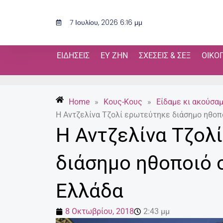
Μετάβαση
στο
7 Ιουλίου, 2026 6:16 μμ
περιεχόμενο
ΕΙΔΉΣΕΙΣ
ΕΥ ΖΗΝ
ΣΧΈΣΕΙΣ & ΣΕΞ
ΟΙΚΟ
Home
»
Κους-Κους
»
Είδαμε κι ακούσα
Η Αντζελίνα Τζολί ερωτεύτηκε διάσημο ηθοπ
Η Αντζελίνα Τζολ
διάσημο ηθοποιό 
Ελλάδα
8 Οκτωβρίου, 2018
2:43 μμ