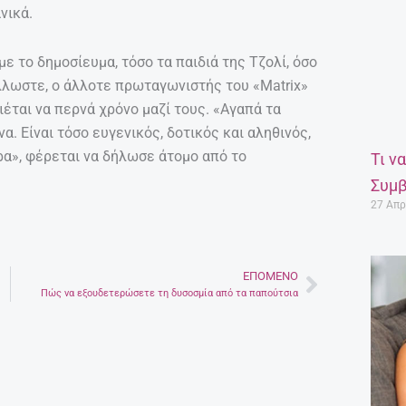
νικά.
ε το δημοσίευμα, τόσο τα παιδιά της Τζολί, όσο
Άλλωστε, ο άλλοτε πρωταγωνιστής του «Matrix»
ιέται να περνά χρόνο μαζί τους. «Αγαπά τα
να. Είναι τόσο ευγενικός, δοτικός και αληθινός,
ρα», φέρεται να δήλωσε άτομο από το
Τι ν
Συμβ
27 Απρ
ΕΠΌΜΕΝΟ
Next
Πώς να εξουδετερώσετε τη δυσοσμία από τα παπούτσια