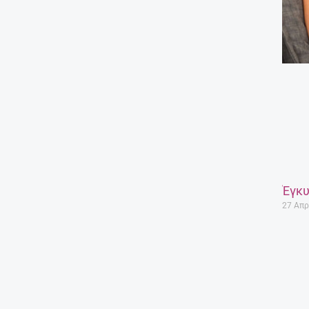
Έγκυ
27 Απρ