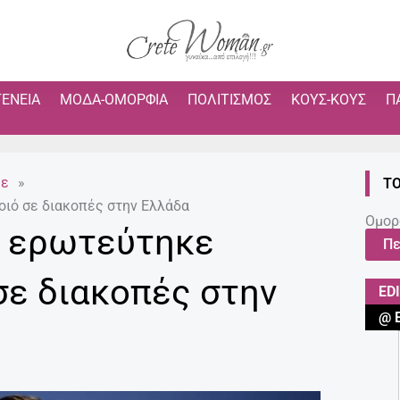
ΓΈΝΕΙΑ
ΜΌΔΑ-ΟΜΟΡΦΙΆ
ΠΟΛΙΤΙΣΜΌΣ
ΚΟΥΣ-ΚΟΥΣ
Π
με
»
ΤΟ
οιό σε διακοπές στην Ελλάδα
Ομορ
ί ερωτεύτηκε
Πε
σε διακοπές στην
ED
@ 